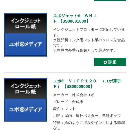
ユポジェット® ＷＮＪ
Ｐ 【SS00081000】
インクジェットプロッターに対応していま
す。
水性顔料インク用マット紙のクロス貼合品
です。
大判屋内外垂れ幕類として最適です。
ユポ® ＶＪＦＰ１２０ （ユポ薄手
Ｐ） 【SS00009000】
メーカー：株式会社ユポ
グレード：合成紙
表面：マット
用途：屋内、屋外ポスター、各種ポップ
特徴：紙のように湿度やインキによる膨潤
なし