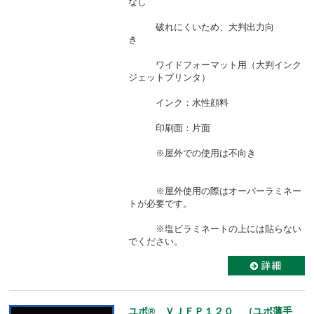
なし
破れにくいため、大判出力向
き
ワイドフォーマット用（大判インク
ジェットプリンタ）
インク：水性顔料
印刷面：片面
※屋外での使用は不向き
※屋外使用の際はオーバーラミネー
トが必要です。
※塩ビラミネートの上には貼らない
でください。
ユポ® ＶＪＦＰ１２０ （ユポ薄手