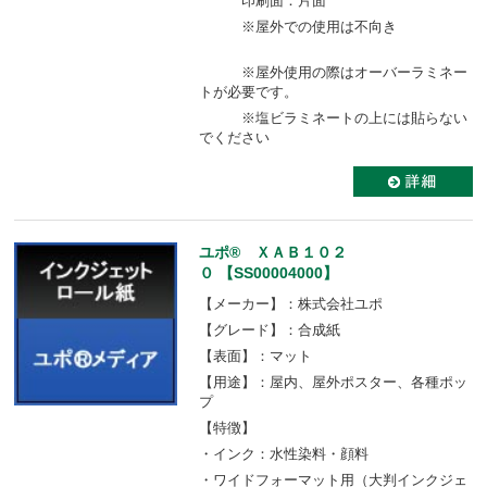
印刷面：片面
※屋外での使用は不向き
※屋外使用の際はオーバーラミネー
トが必要です。
※塩ビラミネートの上には貼らない
でください
ユポ® ＸＡＢ１０２
０ 【SS00004000】
【メーカー】：株式会社ユポ
【グレード】：合成紙
【表面】：マット
【用途】：屋内、屋外ポスター、各種ポッ
プ
【特徴】
・インク：水性染料・顔料
・ワイドフォーマット用（大判インクジェ