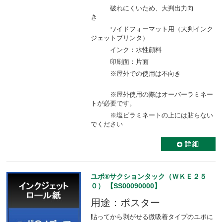
破れにくいため、大判出力向
き
ワイドフォーマット用（大判インク
ジェットプリンタ）
インク：水性顔料
印刷面：片面
※屋外での使用は不向き
※屋外使用の際はオーバーラミネー
トが必要です。
※塩ビラミネートの上には貼らない
でください
ユポ®サクションタック（ＷＫＥ２５
０） 【SS00090000】
用途：ポスター
貼ってから剥がせる微吸着タイプのユポに