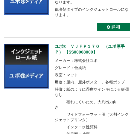
なります。
低溶剤タイプのインクジェットロールにな
ります。
ユポ® ＶＪＦＰ１７０ （ユポ厚手
Ｐ） 【SS00008000】
メーカー：株式会社ユポ
グレード：合成紙
表面：マット
用途：屋内、屋外ポスター、各種ポップ
特徴：紙のように湿度やインキによる膨潤
なし
破れにくいため、大判出力向
き
ワイドフォーマット用（大判インク
ジェットプリンタ）
インク：水性顔料