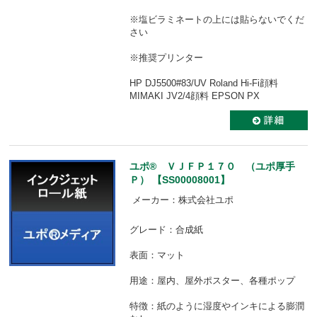
※塩ビラミネートの上には貼らないでくだ
さい
※推奨プリンター
HP DJ5500#83/UV Roland Hi-Fi顔料
MIMAKI JV2/4顔料 EPSON PX
ユポ® ＶＪＦＰ１７０ （ユポ厚手
Ｐ） 【SS00008001】
メーカー：株式会社ユポ
グレード：合成紙
表面：マット
用途：屋内、屋外ポスター、各種ポップ
特徴：紙のように湿度やインキによる膨潤