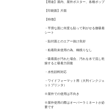
【用途】屋内、屋外ポスター、各種ポップ
【印刷面】片面
【特徴】
・平滑な面に何度も貼って剥がせる微吸着
シート
・貼付面とのエアー抜け良好
・粘着剤未使用の為、糊残りなし
・吸着面が汚れた場合、汚れを水で流し乾
燥すると吸着力回復
・水性顔料対応
・ワイドフォーマット用（大判インクジェ
ットプリンタ）
※屋外での使用は不向き
※屋外使用の際はオーバーラミネートが必
要です