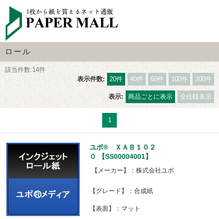
ロール
該当件数:14件
表示件数:
20件
40件
60件
100件
200件
表示:
商品ごとに表示
全仕様表示
1
ユポ® ＸＡＢ１０２
０ 【SS00004001】
【メーカー】：株式会社ユポ
【グレード】：合成紙
【表面】：マット