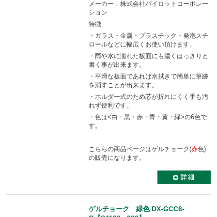
メーカー：株式会社パイロットコーポレー
ション
特徴
・ガラス・金属・プラスチック・発泡スチ
ロールなどに幅広くお使い頂けます。
・雨や水に濡れた板面にも濃くはっきりと
書く事が出来ます。
・平滑な板面であれば水拭きで簡単に筆跡
を消すことが出来ます。
・ホルダー式のため芯が折れにくく手も汚
れず便利です。
・色は<白・黒・赤・青・黄・緑>の6色で
す。
こちらの商品ページはゲルチョーク(
赤
色)
の販売になります。
ゲルチョーク 緑色 DX-GCC6-