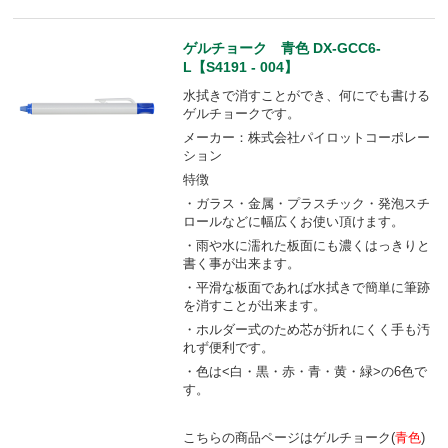
ゲルチョーク 青色 DX-GCC6-
L【S4191 - 004】
水拭きで消すことができ、何にでも書ける
ゲルチョークです。
メーカー：株式会社パイロットコーポレー
ション
特徴
・ガラス・金属・プラスチック・発泡スチ
ロールなどに幅広くお使い頂けます。
・雨や水に濡れた板面にも濃くはっきりと
書く事が出来ます。
・平滑な板面であれば水拭きで簡単に筆跡
を消すことが出来ます。
・ホルダー式のため芯が折れにくく手も汚
れず便利です。
・色は<白・黒・赤・青・黄・緑>の6色で
す。
こちらの商品ページはゲルチョーク(
青色
)