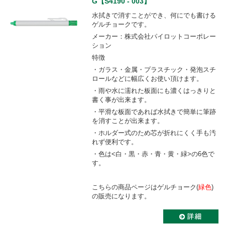
G【S4190 - 003】
水拭きで消すことができ、何にでも書ける
ゲルチョークです。
メーカー：株式会社パイロットコーポレー
ション
特徴
・ガラス・金属・プラスチック・発泡スチ
ロールなどに幅広くお使い頂けます。
・雨や水に濡れた板面にも濃くはっきりと
書く事が出来ます。
・平滑な板面であれば水拭きで簡単に筆跡
を消すことが出来ます。
・ホルダー式のため芯が折れにくく手も汚
れず便利です。
・色は<白・黒・赤・青・黄・緑>の6色で
す。
こちらの商品ページはゲルチョーク(
緑色
)
の販売になります。