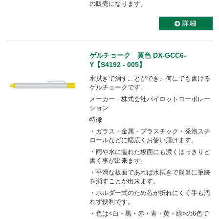
の販売になります。
ゲルチョーク 黄色 DX-GCC6-
Y【S4192 - 005】
水拭きで消すことができ、何にでも書ける
ゲルチョークです。
メーカー：株式会社パイロットコーポレー
ション
特徴
・ガラス・金属・プラスチック・発泡スチ
ロールなどに幅広くお使い頂けます。
・雨や水に濡れた板面にも濃くはっきりと
書く事が出来ます。
・平滑な板面であれば水拭きで簡単に筆跡
を消すことが出来ます。
・ホルダー式のため芯が折れにくく手も汚
れず便利です。
・色は<白・黒・赤・青・黄・緑>の6色で