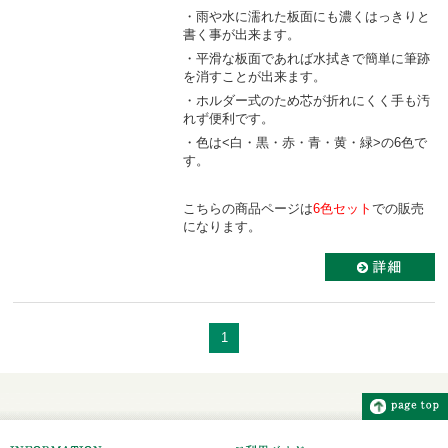
・雨や水に濡れた板面にも濃くはっきりと
書く事が出来ます。
・平滑な板面であれば水拭きで簡単に筆跡
を消すことが出来ます。
・ホルダー式のため芯が折れにくく手も汚
れず便利です。
・色は<白・黒・赤・青・黄・緑>の6色で
す。
こちらの商品ページは
6色セット
での販売
になります。
1