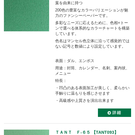
葉を由来に持つ
200色の豊富なカラーバリエーションが魅
力のファンシーペーパーです。
多彩なニーズに応えるために、色相×トー
ンで選べる体系的なカラーチャートを構築
しています。
色名はマンセル色立体に沿って感覚的では
ない記号と数値により設定しています。
表面：ダル、エンボス
用途：封筒、カレンダー、名刺、案内状、
メニュー
特長：
・凹凸のある表面加工が美しく、柔らかい
手触りに温もりを感じさせます
・高級感や上質さを演出出来ます
ＴＡＮＴ Ｆ-６５ 【TANT093】