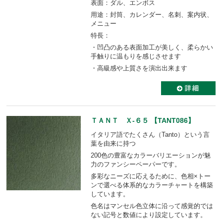
表面：ダル、エンボス
用途：封筒、カレンダー、名刺、案内状、
メニュー
特長：
・凹凸のある表面加工が美しく、柔らかい
手触りに温もりを感じさせます
・高級感や上質さを演出出来ます
ＴＡＮＴ Ｘ-６５ 【TANT086】
イタリア語でたくさん（Tanto）という言
葉を由来に持つ
200色の豊富なカラーバリエーションが魅
力のファンシーペーパーです。
多彩なニーズに応えるために、色相×トー
ンで選べる体系的なカラーチャートを構築
しています。
色名はマンセル色立体に沿って感覚的では
ない記号と数値により設定しています。