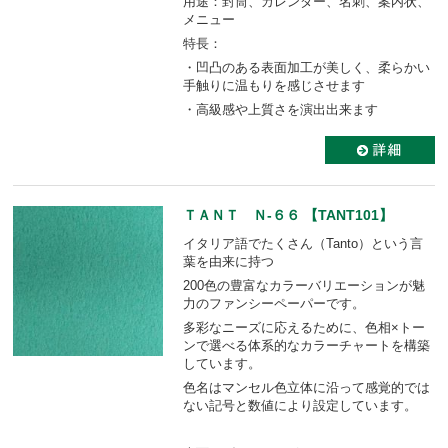
用途：封筒、カレンダー、名刺、案内状、
メニュー
特長：
・凹凸のある表面加工が美しく、柔らかい
手触りに温もりを感じさせます
・高級感や上質さを演出出来ます
ＴＡＮＴ Ｎ-６６ 【TANT101】
イタリア語でたくさん（Tanto）という言
葉を由来に持つ
200色の豊富なカラーバリエーションが魅
力のファンシーペーパーです。
多彩なニーズに応えるために、色相×トー
ンで選べる体系的なカラーチャートを構築
しています。
色名はマンセル色立体に沿って感覚的では
ない記号と数値により設定しています。