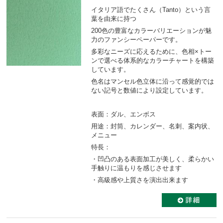
イタリア語でたくさん（Tanto）という言
葉を由来に持つ
200色の豊富なカラーバリエーションが魅
力のファンシーペーパーです。
多彩なニーズに応えるために、色相×トー
ンで選べる体系的なカラーチャートを構築
しています。
色名はマンセル色立体に沿って感覚的では
ない記号と数値により設定しています。
表面：ダル、エンボス
用途：封筒、カレンダー、名刺、案内状、
メニュー
特長：
・凹凸のある表面加工が美しく、柔らかい
手触りに温もりを感じさせます
・高級感や上質さを演出出来ます