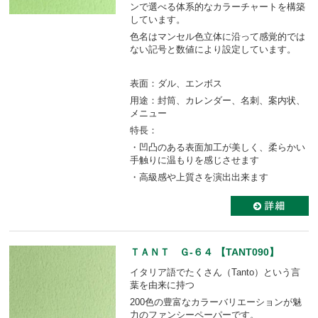
ンで選べる体系的なカラーチャートを構築
しています。
色名はマンセル色立体に沿って感覚的では
ない記号と数値により設定しています。
表面：ダル、エンボス
用途：封筒、カレンダー、名刺、案内状、
メニュー
特長：
・凹凸のある表面加工が美しく、柔らかい
手触りに温もりを感じさせます
・高級感や上質さを演出出来ます
ＴＡＮＴ Ｇ-６４ 【TANT090】
イタリア語でたくさん（Tanto）という言
葉を由来に持つ
200色の豊富なカラーバリエーションが魅
力のファンシーペーパーです。