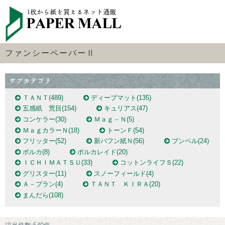
ファンシーペーパーⅡ
ＴＡＮＴ
(489)
ディープマット
(135)
五感紙 荒目
(154)
キュリアス
(47)
コンケラー
(30)
Ｍａｇ－Ｎ
(5)
ＭａｇカラーＮ
(18)
トーンＦ
(54)
フリッター
(52)
新バフン紙Ｎ
(56)
ブンペル
(24)
ポルカ
(8)
ポルカレイド
(20)
ＩＣＨＩＭＡＴＳＵ
(33)
コットンライフＳ
(22)
グリスター
(11)
スノーフィールド
(4)
Ａ－プラン
(4)
ＴＡＮＴ ＫＩＲＡ
(20)
まんだら
(108)