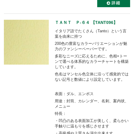
ＴＡＮＴ Ｐ-６４ 【TANT096】
イタリア語でたくさん（Tanto）という言
葉を由来に持つ
200色の豊富なカラーバリエーションが魅
力のファンシーペーパーです。
多彩なニーズに応えるために、色相×トー
ンで選べる体系的なカラーチャートを構築
しています。
色名はマンセル色立体に沿って感覚的では
ない記号と数値により設定しています。
表面：ダル、エンボス
用途：封筒、カレンダー、名刺、案内状、
メニュー
特長：
・凹凸のある表面加工が美しく、柔らかい
手触りに温もりを感じさせます
・高級感や上質さを演出出来ます