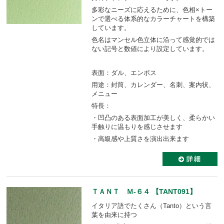
多彩なニーズに応えるために、色相×トー
ンで選べる体系的なカラーチャートを構築
しています。
色名はマンセル色立体に沿って感覚的では
ない記号と数値により設定しています。
表面：ダル、エンボス
用途：封筒、カレンダー、名刺、案内状、
メニュー
特長：
・凹凸のある表面加工が美しく、柔らかい
手触りに温もりを感じさせます
・高級感や上質さを演出出来ます
ＴＡＮＴ Ｍ-６４ 【TANT091】
イタリア語でたくさん（Tanto）という言
葉を由来に持つ