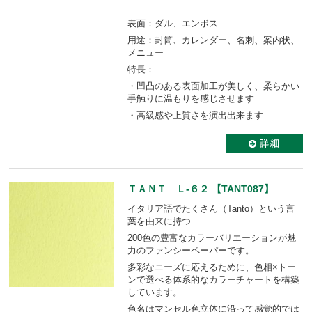
表面：ダル、エンボス
用途：封筒、カレンダー、名刺、案内状、
メニュー
特長：
・凹凸のある表面加工が美しく、柔らかい
手触りに温もりを感じさせます
・高級感や上質さを演出出来ます
ＴＡＮＴ Ｌ-６２ 【TANT087】
イタリア語でたくさん（Tanto）という言
葉を由来に持つ
200色の豊富なカラーバリエーションが魅
力のファンシーペーパーです。
多彩なニーズに応えるために、色相×トー
ンで選べる体系的なカラーチャートを構築
しています。
色名はマンセル色立体に沿って感覚的では