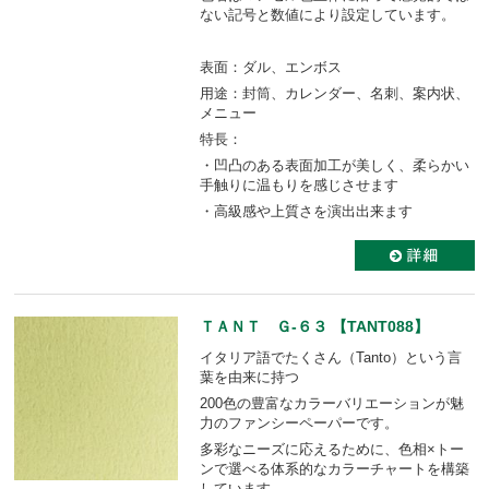
ない記号と数値により設定しています。
表面：ダル、エンボス
用途：封筒、カレンダー、名刺、案内状、
メニュー
特長：
・凹凸のある表面加工が美しく、柔らかい
手触りに温もりを感じさせます
・高級感や上質さを演出出来ます
ＴＡＮＴ Ｇ-６３ 【TANT088】
イタリア語でたくさん（Tanto）という言
葉を由来に持つ
200色の豊富なカラーバリエーションが魅
力のファンシーペーパーです。
多彩なニーズに応えるために、色相×トー
ンで選べる体系的なカラーチャートを構築
しています。