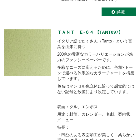
ＴＡＮＴ Ｅ-６４ 【TANT097】
イタリア語でたくさん（Tanto）という言
葉を由来に持つ
200色の豊富なカラーバリエーションが魅
力のファンシーペーパーです。
多彩なニーズに応えるために、色相×トー
ンで選べる体系的なカラーチャートを構築
しています。
色名はマンセル色立体に沿って感覚的では
ない記号と数値により設定しています。
表面：ダル、エンボス
用途：封筒、カレンダー、名刺、案内状、
メニュー
特長：
・凹凸のある表面加工が美しく、柔らかい