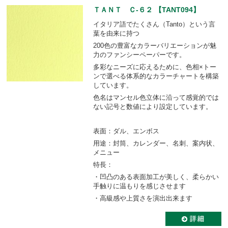
ＴＡＮＴ Ｃ-６２ 【TANT094】
イタリア語でたくさん（Tanto）という言
葉を由来に持つ
200色の豊富なカラーバリエーションが魅
力のファンシーペーパーです。
多彩なニーズに応えるために、色相×トー
ンで選べる体系的なカラーチャートを構築
しています。
色名はマンセル色立体に沿って感覚的では
ない記号と数値により設定しています。
表面：ダル、エンボス
用途：封筒、カレンダー、名刺、案内状、
メニュー
特長：
・凹凸のある表面加工が美しく、柔らかい
手触りに温もりを感じさせます
・高級感や上質さを演出出来ます