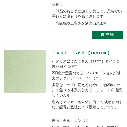
特長：
・凹凸のある表面加工が美しく、柔らかい
手触りに温もりを感じさせます
・高級感や上質さを演出出来ます
ＴＡＮＴ Ｅ-６６ 【TANT100】
イタリア語でたくさん（Tanto）という言
葉を由来に持つ
200色の豊富なカラーバリエーションが魅
力のファンシーペーパーです。
多彩なニーズに応えるために、色相×トー
ンで選べる体系的なカラーチャートを構築
しています。
色名はマンセル色立体に沿って感覚的では
ない記号と数値により設定しています。
表面：ダル、エンボス