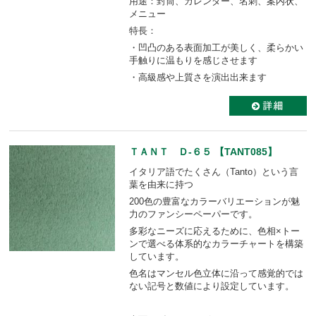
用途：封筒、カレンダー、名刺、案内状、
メニュー
特長：
・凹凸のある表面加工が美しく、柔らかい
手触りに温もりを感じさせます
・高級感や上質さを演出出来ます
ＴＡＮＴ Ｄ-６５ 【TANT085】
イタリア語でたくさん（Tanto）という言
葉を由来に持つ
200色の豊富なカラーバリエーションが魅
力のファンシーペーパーです。
多彩なニーズに応えるために、色相×トー
ンで選べる体系的なカラーチャートを構築
しています。
色名はマンセル色立体に沿って感覚的では
ない記号と数値により設定しています。