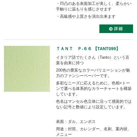
・凹凸のある表面加工が美しく、柔らかい
手触りに温もりを感じさせます
・高級感や上質さを演出出来ます
ＴＡＮＴ Ｐ-６６ 【TANT099】
イタリア語でたくさん（Tanto）という言
葉を由来に持つ
200色の豊富なカラーバリエーションが魅
力のファンシーペーパーです。
多彩なニーズに応えるために、色相×トー
ンで選べる体系的なカラーチャートを構築
しています。
色名はマンセル色立体に沿って感覚的では
ない記号と数値により設定しています。
表面：ダル、エンボス
用途：封筒、カレンダー、名刺、案内状、
メニュー