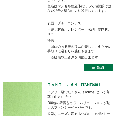
色名はマンセル色立体に沿って感覚的では
ない記号と数値により設定しています。
表面：ダル、エンボス
用途：封筒、カレンダー、名刺、案内状、
メニュー
特長：
・凹凸のある表面加工が美しく、柔らかい
手触りに温もりを感じさせます
・高級感や上質さを演出出来ます
ＴＡＮＴ Ｌ-６４ 【TANT089】
イタリア語でたくさん（Tanto）という言
葉を由来に持つ
200色の豊富なカラーバリエーションが魅
力のファンシーペーパーです。
多彩なニーズに応えるために、色相×トー