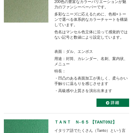
200色の豊富なカラーバリエーションが魅
力のファンシーペーパーです。
多彩なニーズに応えるために、色相×トー
ンで選べる体系的なカラーチャートを構築
しています。
色名はマンセル色立体に沿って感覚的では
ない記号と数値により設定しています。
表面：ダル、エンボス
用途：封筒、カレンダー、名刺、案内状、
メニュー
特長：
・凹凸のある表面加工が美しく、柔らかい
手触りに温もりを感じさせます
・高級感や上質さを演出出来ます
ＴＡＮＴ Ｎ-６５ 【TANT092】
イタリア語でたくさん（Tanto）という言