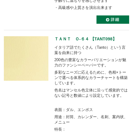
手触りに温もりを感じさせます
・高級感や上質さを演出出来ます
ＴＡＮＴ Ｏ-６４ 【TANT098】
イタリア語でたくさん（Tanto）という言
葉を由来に持つ
200色の豊富なカラーバリエーションが魅
力のファンシーペーパーです。
多彩なニーズに応えるために、色相×トー
ンで選べる体系的なカラーチャートを構築
しています。
色名はマンセル色立体に沿って感覚的では
ない記号と数値により設定しています。
表面：ダル、エンボス
用途：封筒、カレンダー、名刺、案内状、
メニュー
特長：