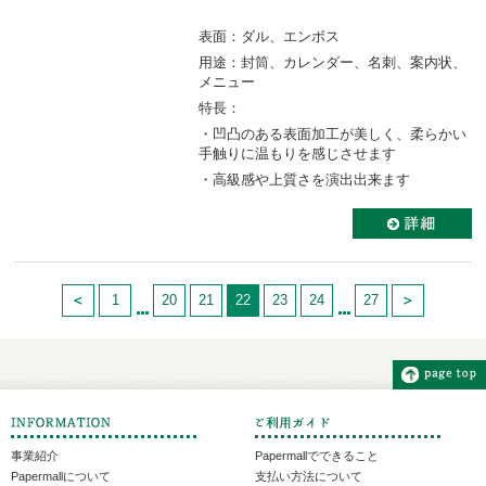
表面：ダル、エンボス
用途：封筒、カレンダー、名刺、案内状、
メニュー
特長：
・凹凸のある表面加工が美しく、柔らかい
手触りに温もりを感じさせます
・高級感や上質さを演出出来ます
1
20
21
22
23
24
27
事業紹介
Papermallでできること
Papermallについて
支払い方法について