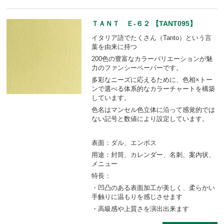
ＴＡＮＴ Ｅ-６２ 【TANT095】
イタリア語でたくさん（Tanto）という言
葉を由来に持つ
200色の豊富なカラーバリエーションが魅
力のファンシーペーパーです。
多彩なニーズに応えるために、色相×トー
ンで選べる体系的なカラーチャートを構築
しています。
色名はマンセル色立体に沿って感覚的では
ない記号と数値により設定しています。
表面：ダル、エンボス
用途：封筒、カレンダー、名刺、案内状、
メニュー
特長：
・凹凸のある表面加工が美しく、柔らかい
手触りに温もりを感じさせます
・高級感や上質さを演出出来ます