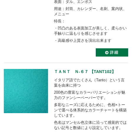
表面：ダル、エンボス
用途：封筒、カレンダー、名刺、案内状、
メニュー
特長：
・凹凸のある表面加工が美しく、柔らかい
手触りに温もりを感じさせます
・高級感や上質さを演出出来ます
ＴＡＮＴ Ｎ-６７ 【TANT102】
イタリア語でたくさん（Tanto）という言
葉を由来に持つ
200色の豊富なカラーバリエーションが魅
力のファンシーペーパーです。
多彩なニーズに応えるために、色相×トー
ンで選べる体系的なカラーチャートを構築
しています。
色名はマンセル色立体に沿って感覚的では
ない記号と数値により設定しています。