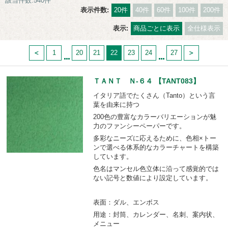
該当件数:540件
表示件数:
20件
40件
60件
100件
200件
表示:
商品ごとに表示
全仕様表示
1
20
21
22
23
24
27
ＴＡＮＴ Ｎ-６４ 【TANT083】
イタリア語でたくさん（Tanto）という言
葉を由来に持つ
200色の豊富なカラーバリエーションが魅
力のファンシーペーパーです。
多彩なニーズに応えるために、色相×トー
ンで選べる体系的なカラーチャートを構築
しています。
色名はマンセル色立体に沿って感覚的では
ない記号と数値により設定しています。
表面：ダル、エンボス
用途：封筒、カレンダー、名刺、案内状、
メニュー