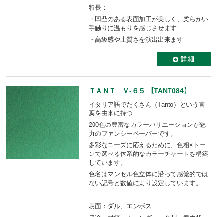
特長：
・凹凸のある表面加工が美しく、柔らかい
手触りに温もりを感じさせます
・高級感や上質さを演出出来ます
ＴＡＮＴ Ｖ-６５ 【TANT084】
イタリア語でたくさん（Tanto）という言
葉を由来に持つ
200色の豊富なカラーバリエーションが魅
力のファンシーペーパーです。
多彩なニーズに応えるために、色相×トー
ンで選べる体系的なカラーチャートを構築
しています。
色名はマンセル色立体に沿って感覚的では
ない記号と数値により設定しています。
表面：ダル、エンボス