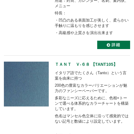
用途：封筒、カレンダー、名刺、案内状、
メニュー
特長：
・凹凸のある表面加工が美しく、柔らかい
手触りに温もりを感じさせます
・高級感や上質さを演出出来ます
ＴＡＮＴ Ｖ-６８ 【TANT105】
イタリア語でたくさん（Tanto）という言
葉を由来に持つ
200色の豊富なカラーバリエーションが魅
力のファンシーペーパーです。
多彩なニーズに応えるために、色相×トー
ンで選べる体系的なカラーチャートを構築
しています。
色名はマンセル色立体に沿って感覚的では
ない記号と数値により設定しています。