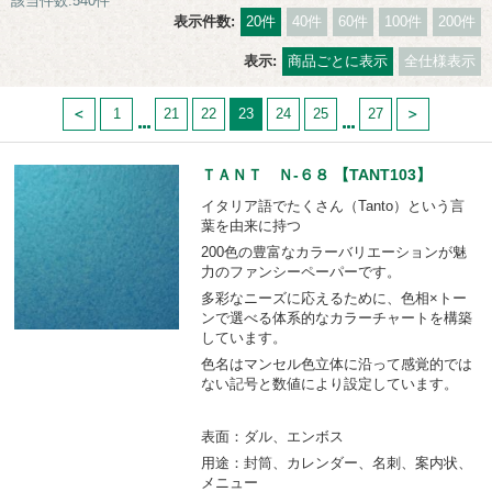
該当件数:540件
表示件数:
20件
40件
60件
100件
200件
表示:
商品ごとに表示
全仕様表示
1
21
22
23
24
25
27
ＴＡＮＴ Ｎ-６８ 【TANT103】
イタリア語でたくさん（Tanto）という言
葉を由来に持つ
200色の豊富なカラーバリエーションが魅
力のファンシーペーパーです。
多彩なニーズに応えるために、色相×トー
ンで選べる体系的なカラーチャートを構築
しています。
色名はマンセル色立体に沿って感覚的では
ない記号と数値により設定しています。
表面：ダル、エンボス
用途：封筒、カレンダー、名刺、案内状、
メニュー