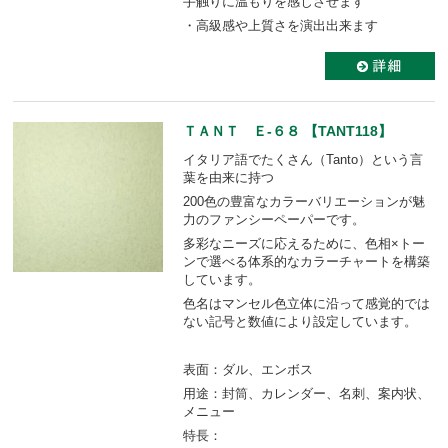
手触りに温もりを感じさせます
・高級感や上質さを演出出来ます
ＴＡＮＴ Ｅ-６８ 【TANT118】
イタリア語でたくさん（Tanto）という言
葉を由来に持つ
200色の豊富なカラーバリエーションが魅
力のファンシーペーパーです。
多彩なニーズに応えるために、色相×トー
ンで選べる体系的なカラーチャートを構築
しています。
色名はマンセル色立体に沿って感覚的では
ない記号と数値により設定しています。
表面：ダル、エンボス
用途：封筒、カレンダー、名刺、案内状、
メニュー
特長：