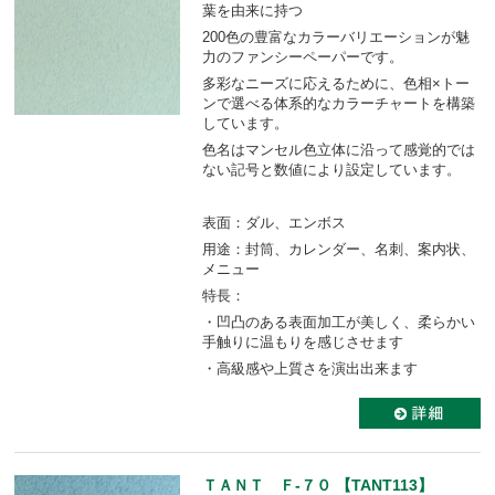
葉を由来に持つ
200色の豊富なカラーバリエーションが魅
力のファンシーペーパーです。
多彩なニーズに応えるために、色相×トー
ンで選べる体系的なカラーチャートを構築
しています。
色名はマンセル色立体に沿って感覚的では
ない記号と数値により設定しています。
表面：ダル、エンボス
用途：封筒、カレンダー、名刺、案内状、
メニュー
特長：
・凹凸のある表面加工が美しく、柔らかい
手触りに温もりを感じさせます
・高級感や上質さを演出出来ます
ＴＡＮＴ Ｆ-７０ 【TANT113】