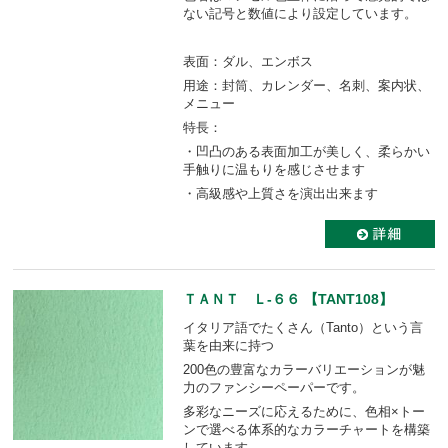
ない記号と数値により設定しています。
表面：ダル、エンボス
用途：封筒、カレンダー、名刺、案内状、
メニュー
特長：
・凹凸のある表面加工が美しく、柔らかい
手触りに温もりを感じさせます
・高級感や上質さを演出出来ます
ＴＡＮＴ Ｌ-６６ 【TANT108】
イタリア語でたくさん（Tanto）という言
葉を由来に持つ
200色の豊富なカラーバリエーションが魅
力のファンシーペーパーです。
多彩なニーズに応えるために、色相×トー
ンで選べる体系的なカラーチャートを構築
しています。