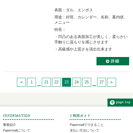
表面：ダル、エンボス
用途：封筒、カレンダー、名刺、案内状、
メニュー
特長：
・凹凸のある表面加工が美しく、柔らかい
手触りに温もりを感じさせます
・高級感や上質さを演出出来ます
1
21
22
23
24
25
27
事業紹介
Papermallでできること
Papermallについて
支払い方法について