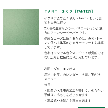
ＴＡＮＴ Ｇ-６６ 【TANT115】
イタリア語でたくさん（Tanto）という言
葉を由来に持つ
200色の豊富なカラーバリエーションが魅
力のファンシーペーパーです。
多彩なニーズに応えるために、色相×トー
ンで選べる体系的なカラーチャートを構築
しています。
色名はマンセル色立体に沿って感覚的では
ない記号と数値により設定しています。
表面：ダル、エンボス
用途：封筒、カレンダー、名刺、案内状、
メニュー
特長：
・凹凸のある表面加工が美しく、柔らかい
手触りに温もりを感じさせます
・高級感や上質さを演出出来ます