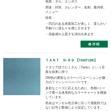
表面：ダル、エンボス
用途：封筒、カレンダー、名刺、案内状、
メニュー
特長：
・凹凸のある表面加工が美しく、柔らかい
手触りに温もりを感じさせます
・高級感や上質さを演出出来ます
ＴＡＮＴ Ｎ-６９ 【TANT106】
イタリア語でたくさん（Tanto）という言
葉を由来に持つ
200色の豊富なカラーバリエーションが魅
力のファンシーペーパーです。
多彩なニーズに応えるために、色相×トー
ンで選べる体系的なカラーチャートを構築
しています。
色名はマンセル色立体に沿って感覚的では
ない記号と数値により設定しています。