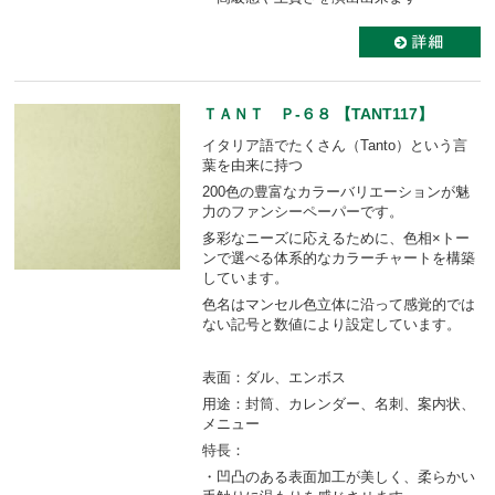
ＴＡＮＴ Ｐ-６８ 【TANT117】
イタリア語でたくさん（Tanto）という言
葉を由来に持つ
200色の豊富なカラーバリエーションが魅
力のファンシーペーパーです。
多彩なニーズに応えるために、色相×トー
ンで選べる体系的なカラーチャートを構築
しています。
色名はマンセル色立体に沿って感覚的では
ない記号と数値により設定しています。
表面：ダル、エンボス
用途：封筒、カレンダー、名刺、案内状、
メニュー
特長：
・凹凸のある表面加工が美しく、柔らかい