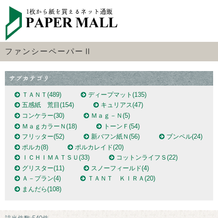
ファンシーペーパーⅡ
ＴＡＮＴ
(489)
ディープマット
(135)
五感紙 荒目
(154)
キュリアス
(47)
コンケラー
(30)
Ｍａｇ－Ｎ
(5)
ＭａｇカラーＮ
(18)
トーンＦ
(54)
フリッター
(52)
新バフン紙Ｎ
(56)
ブンペル
(24)
ポルカ
(8)
ポルカレイド
(20)
ＩＣＨＩＭＡＴＳＵ
(33)
コットンライフＳ
(22)
グリスター
(11)
スノーフィールド
(4)
Ａ－プラン
(4)
ＴＡＮＴ ＫＩＲＡ
(20)
まんだら
(108)