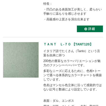
特長：
・凹凸のある表面加工が美しく、柔らかい
手触りに温もりを感じさせます
・高級感や上質さを演出出来ます
ＴＡＮＴ Ｌ-７０ 【TANT120】
イタリア語でたくさん（Tanto）という言
葉を由来に持つ
200色の豊富なカラーバリエーションが魅
力のファンシーペーパーです。
多彩なニーズに応えるために、色相×トー
ンで選べる体系的なカラーチャートを構築
しています。
色名はマンセル色立体に沿って感覚的では
ない記号と数値により設定しています。
表面：ダル、エンボス