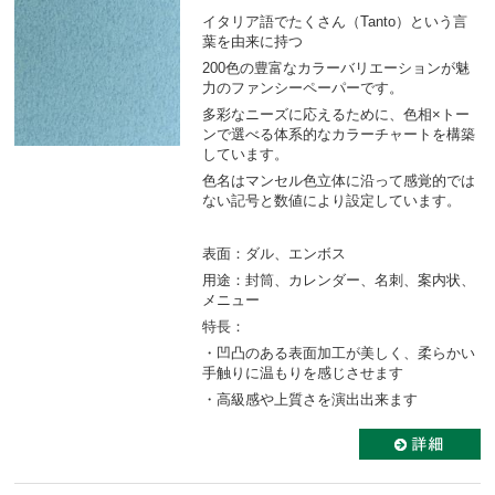
イタリア語でたくさん（Tanto）という言
葉を由来に持つ
200色の豊富なカラーバリエーションが魅
力のファンシーペーパーです。
多彩なニーズに応えるために、色相×トー
ンで選べる体系的なカラーチャートを構築
しています。
色名はマンセル色立体に沿って感覚的では
ない記号と数値により設定しています。
表面：ダル、エンボス
用途：封筒、カレンダー、名刺、案内状、
メニュー
特長：
・凹凸のある表面加工が美しく、柔らかい
手触りに温もりを感じさせます
・高級感や上質さを演出出来ます