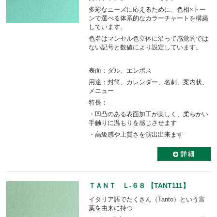
多彩なニーズに応えるために、色相×トー
ンで選べる体系的なカラーチャートを構築
しています。
色名はマンセル色立体に沿って感覚的では
ない記号と数値により設定しています。
表面：ダル、エンボス
用途：封筒、カレンダー、名刺、案内状、
メニュー
特長：
・凹凸のある表面加工が美しく、柔らかい
手触りに温もりを感じさせます
・高級感や上質さを演出出来ます
ＴＡＮＴ Ｌ-６８ 【TANT111】
イタリア語でたくさん（Tanto）という言
葉を由来に持つ