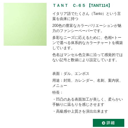
ＴＡＮＴ Ｃ-６５ 【TANT114】
イタリア語でたくさん（Tanto）という言
葉を由来に持つ
200色の豊富なカラーバリエーションが魅
力のファンシーペーパーです。
多彩なニーズに応えるために、色相×トー
ンで選べる体系的なカラーチャートを構築
しています。
色名はマンセル色立体に沿って感覚的では
ない記号と数値により設定しています。
表面：ダル、エンボス
用途：封筒、カレンダー、名刺、案内状、
メニュー
特長：
・凹凸のある表面加工が美しく、柔らかい
手触りに温もりを感じさせます
・高級感や上質さを演出出来ます