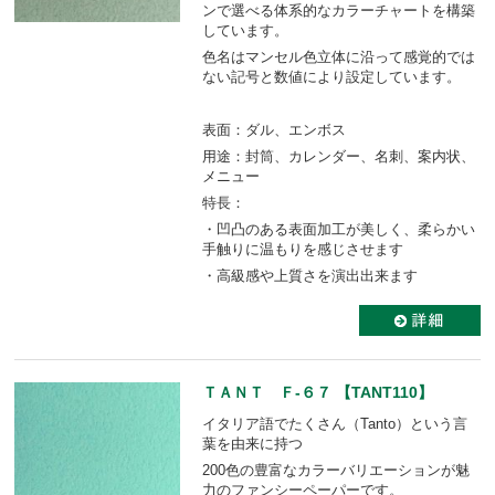
ンで選べる体系的なカラーチャートを構築
しています。
色名はマンセル色立体に沿って感覚的では
ない記号と数値により設定しています。
表面：ダル、エンボス
用途：封筒、カレンダー、名刺、案内状、
メニュー
特長：
・凹凸のある表面加工が美しく、柔らかい
手触りに温もりを感じさせます
・高級感や上質さを演出出来ます
ＴＡＮＴ Ｆ-６７ 【TANT110】
イタリア語でたくさん（Tanto）という言
葉を由来に持つ
200色の豊富なカラーバリエーションが魅
力のファンシーペーパーです。