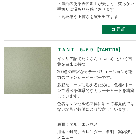
・凹凸のある表面加工が美しく、柔らかい
手触りに温もりを感じさせます
・高級感や上質さを演出出来ます
ＴＡＮＴ Ｇ-６９ 【TANT119】
イタリア語でたくさん（Tanto）という言
葉を由来に持つ
200色の豊富なカラーバリエーションが魅
力のファンシーペーパーです。
多彩なニーズに応えるために、色相×トー
ンで選べる体系的なカラーチャートを構築
しています。
色名はマンセル色立体に沿って感覚的では
ない記号と数値により設定しています。
表面：ダル、エンボス
用途：封筒、カレンダー、名刺、案内状、
メニュー