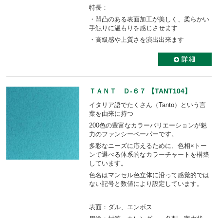
特長：
・凹凸のある表面加工が美しく、柔らかい
手触りに温もりを感じさせます
・高級感や上質さを演出出来ます
ＴＡＮＴ Ｄ-６７ 【TANT104】
イタリア語でたくさん（Tanto）という言
葉を由来に持つ
200色の豊富なカラーバリエーションが魅
力のファンシーペーパーです。
多彩なニーズに応えるために、色相×トー
ンで選べる体系的なカラーチャートを構築
しています。
色名はマンセル色立体に沿って感覚的では
ない記号と数値により設定しています。
表面：ダル、エンボス