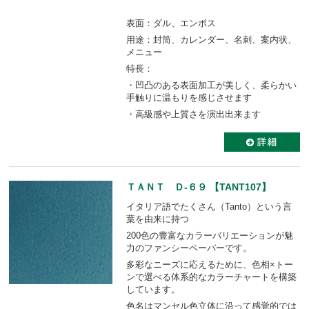
表面：ダル、エンボス
用途：封筒、カレンダー、名刺、案内状、
メニュー
特長：
・凹凸のある表面加工が美しく、柔らかい
手触りに温もりを感じさせます
・高級感や上質さを演出出来ます
ＴＡＮＴ Ｄ-６９ 【TANT107】
イタリア語でたくさん（Tanto）という言
葉を由来に持つ
200色の豊富なカラーバリエーションが魅
力のファンシーペーパーです。
多彩なニーズに応えるために、色相×トー
ンで選べる体系的なカラーチャートを構築
しています。
色名はマンセル色立体に沿って感覚的では