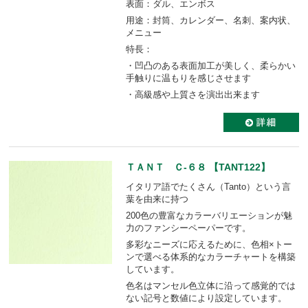
表面：ダル、エンボス
用途：封筒、カレンダー、名刺、案内状、
メニュー
特長：
・凹凸のある表面加工が美しく、柔らかい
手触りに温もりを感じさせます
・高級感や上質さを演出出来ます
ＴＡＮＴ Ｃ-６８ 【TANT122】
イタリア語でたくさん（Tanto）という言
葉を由来に持つ
200色の豊富なカラーバリエーションが魅
力のファンシーペーパーです。
多彩なニーズに応えるために、色相×トー
ンで選べる体系的なカラーチャートを構築
しています。
色名はマンセル色立体に沿って感覚的では
ない記号と数値により設定しています。