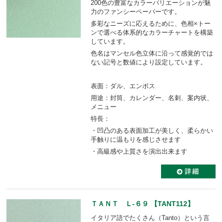
200色の豊富なカラーバリエーションが魅
力のファンシーペーパーです。
多彩なニーズに応えるために、色相×トー
ンで選べる体系的なカラーチャートを構築
しています。
色名はマンセル色立体に沿って感覚的では
ない記号と数値により設定しています。
表面：ダル、エンボス
用途：封筒、カレンダー、名刺、案内状、
メニュー
特長：
・凹凸のある表面加工が美しく、柔らかい
手触りに温もりを感じさせます
・高級感や上質さを演出出来ます
ＴＡＮＴ Ｌ-６９ 【TANT112】
イタリア語でたくさん（Tanto）という言