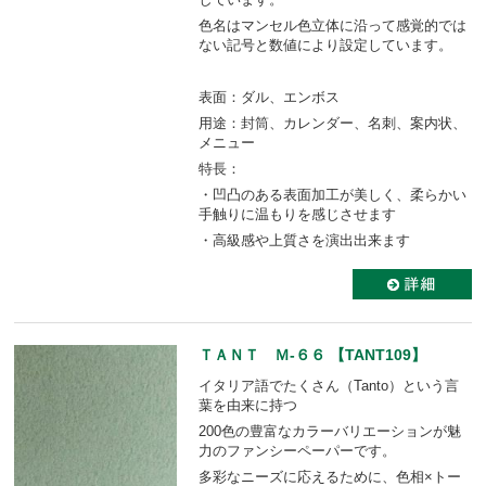
色名はマンセル色立体に沿って感覚的では
ない記号と数値により設定しています。
表面：ダル、エンボス
用途：封筒、カレンダー、名刺、案内状、
メニュー
特長：
・凹凸のある表面加工が美しく、柔らかい
手触りに温もりを感じさせます
・高級感や上質さを演出出来ます
ＴＡＮＴ Ｍ-６６ 【TANT109】
イタリア語でたくさん（Tanto）という言
葉を由来に持つ
200色の豊富なカラーバリエーションが魅
力のファンシーペーパーです。
多彩なニーズに応えるために、色相×トー