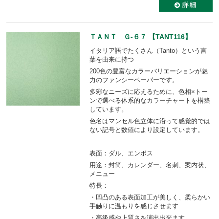
ＴＡＮＴ Ｇ-６７ 【TANT116】
イタリア語でたくさん（Tanto）という言
葉を由来に持つ
200色の豊富なカラーバリエーションが魅
力のファンシーペーパーです。
多彩なニーズに応えるために、色相×トー
ンで選べる体系的なカラーチャートを構築
しています。
色名はマンセル色立体に沿って感覚的では
ない記号と数値により設定しています。
表面：ダル、エンボス
用途：封筒、カレンダー、名刺、案内状、
メニュー
特長：
・凹凸のある表面加工が美しく、柔らかい
手触りに温もりを感じさせます
・高級感や上質さを演出出来ます