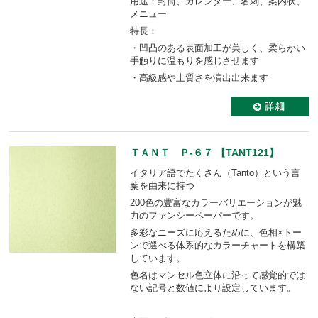
用途：封筒、カレンダー、名刺、案内状、
メニュー
特長：
・凹凸のある表面加工が美しく、柔らかい
手触りに温もりを感じさせます
・高級感や上質さを演出出来ます
ＴＡＮＴ Ｐ-６７ 【TANT121】
イタリア語でたくさん（Tanto）という言
葉を由来に持つ
200色の豊富なカラーバリエーションが魅
力のファンシーペーパーです。
多彩なニーズに応えるために、色相×トー
ンで選べる体系的なカラーチャートを構築
しています。
色名はマンセル色立体に沿って感覚的では
ない記号と数値により設定しています。