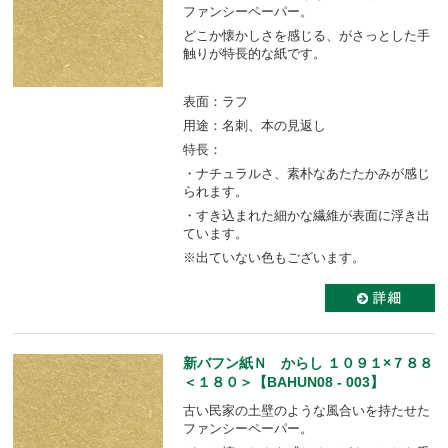
ファンシーペーパー。
どこか懐かしさを感じる、がさっとした手
触りが特長的な紙です。
表面：ラフ
用途：名刺、本の見返し
特長：
・ナチュラルさ、素朴なあたたかみが感じ
られます。
・すき込まれた細かな繊維が表面に浮き出
ています。
※出ていない色もございます。
新バフン紙Ｎ からし １０９１×７８８
＜１８０＞【BAHUN08 - 003】
古い民家の土壁のような風合いを持たせた
ファンシーペーパー。