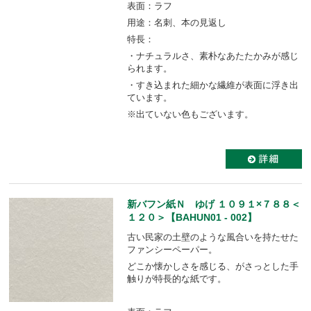
表面：ラフ
用途：名刺、本の見返し
特長：
・ナチュラルさ、素朴なあたたかみが感じ
られます。
・すき込まれた細かな繊維が表面に浮き出
ています。
※出ていない色もございます。
新バフン紙Ｎ ゆげ １０９１×７８８＜
１２０＞【BAHUN01 - 002】
古い民家の土壁のような風合いを持たせた
ファンシーペーパー。
どこか懐かしさを感じる、がさっとした手
触りが特長的な紙です。