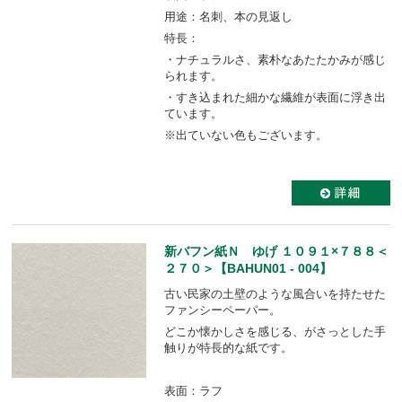
用途：名刺、本の見返し
特長：
・ナチュラルさ、素朴なあたたかみが感じ
られます。
・すき込まれた細かな繊維が表面に浮き出
ています。
※出ていない色もございます。
新バフン紙Ｎ ゆげ １０９１×７８８＜
２７０＞【BAHUN01 - 004】
古い民家の土壁のような風合いを持たせた
ファンシーペーパー。
どこか懐かしさを感じる、がさっとした手
触りが特長的な紙です。
表面：ラフ