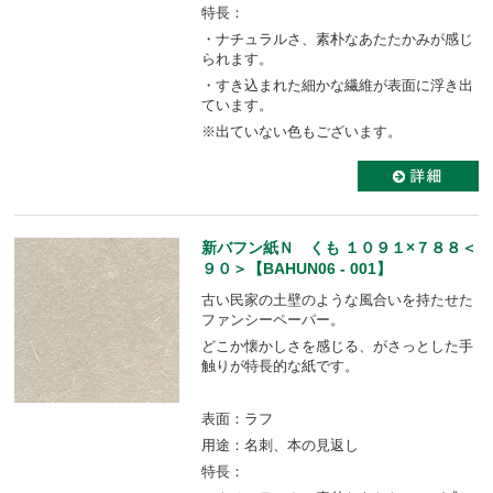
特長：
・ナチュラルさ、素朴なあたたかみが感じ
られます。
・すき込まれた細かな繊維が表面に浮き出
ています。
※出ていない色もございます。
新バフン紙Ｎ くも １０９１×７８８＜
９０＞【BAHUN06 - 001】
古い民家の土壁のような風合いを持たせた
ファンシーペーパー。
どこか懐かしさを感じる、がさっとした手
触りが特長的な紙です。
表面：ラフ
用途：名刺、本の見返し
特長：