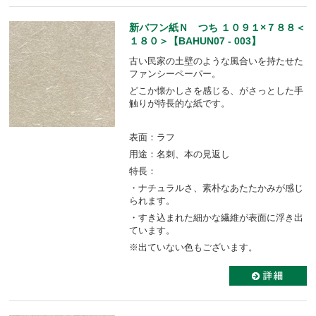
新バフン紙Ｎ つち １０９１×７８８＜
１８０＞【BAHUN07 - 003】
古い民家の土壁のような風合いを持たせた
ファンシーペーパー。
どこか懐かしさを感じる、がさっとした手
触りが特長的な紙です。
表面：ラフ
用途：名刺、本の見返し
特長：
・ナチュラルさ、素朴なあたたかみが感じ
られます。
・すき込まれた細かな繊維が表面に浮き出
ています。
※出ていない色もございます。