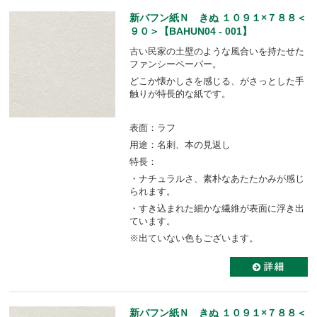
新バフン紙Ｎ きぬ １０９１×７８８＜
９０＞【BAHUN04 - 001】
古い民家の土壁のような風合いを持たせた
ファンシーペーパー。
どこか懐かしさを感じる、がさっとした手
触りが特長的な紙です。
表面：ラフ
用途：名刺、本の見返し
特長：
・ナチュラルさ、素朴なあたたかみが感じ
られます。
・すき込まれた細かな繊維が表面に浮き出
ています。
※出ていない色もございます。
新バフン紙Ｎ きぬ １０９１×７８８＜