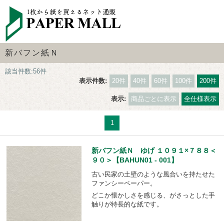
新バフン紙Ｎ
該当件数:56件
表示件数:
20件
40件
60件
100件
200件
表示:
商品ごとに表示
全仕様表示
1
新バフン紙Ｎ ゆげ １０９１×７８８＜
９０＞【BAHUN01 - 001】
古い民家の土壁のような風合いを持たせた
ファンシーペーパー。
どこか懐かしさを感じる、がさっとした手
触りが特長的な紙です。