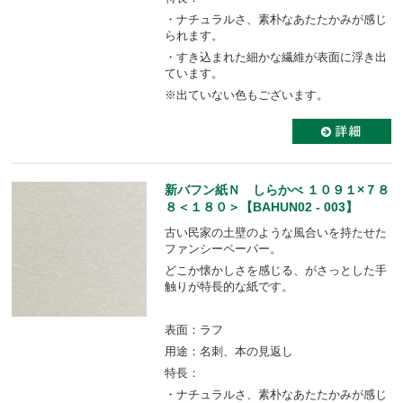
・ナチュラルさ、素朴なあたたかみが感じ
られます。
・すき込まれた細かな繊維が表面に浮き出
ています。
※出ていない色もございます。
新バフン紙Ｎ しらかべ １０９１×７８
８＜１８０＞【BAHUN02 - 003】
古い民家の土壁のような風合いを持たせた
ファンシーペーパー。
どこか懐かしさを感じる、がさっとした手
触りが特長的な紙です。
表面：ラフ
用途：名刺、本の見返し
特長：
・ナチュラルさ、素朴なあたたかみが感じ