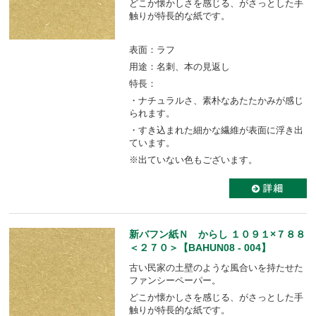
どこか懐かしさを感じる、がさっとした手
触りが特長的な紙です。
表面：ラフ
用途：名刺、本の見返し
特長：
・ナチュラルさ、素朴なあたたかみが感じ
られます。
・すき込まれた細かな繊維が表面に浮き出
ています。
※出ていない色もございます。
新バフン紙Ｎ からし １０９１×７８８
＜２７０＞【BAHUN08 - 004】
古い民家の土壁のような風合いを持たせた
ファンシーペーパー。
どこか懐かしさを感じる、がさっとした手
触りが特長的な紙です。