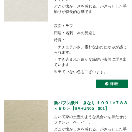
どこか懐かしさを感じる、がさっとした手
触りが特長的な紙です。
表面：ラフ
用途：名刺、本の見返し
特長：
・ナチュラルさ、素朴なあたたかみが感じ
られます。
・すき込まれた細かな繊維が表面に浮き出
ています。
※出ていない色もございます。
新バフン紙Ｎ きなり １０９１×７８８
＜９０＞【BAHUN05 - 001】
古い民家の土壁のような風合いを持たせた
ファンシーペーパー。
どこか懐かしさを感じる、がさっとした手