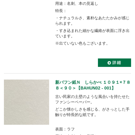
用途：名刺、本の見返し
特長：
・ナチュラルさ、素朴なあたたかみが感じ
られます。
・すき込まれた細かな繊維が表面に浮き出
ています。
※出ていない色もございます。
新バフン紙Ｎ しらかべ １０９１×７８
８＜９０＞【BAHUN02 - 001】
古い民家の土壁のような風合いを持たせた
ファンシーペーパー。
どこか懐かしさを感じる、がさっとした手
触りが特長的な紙です。
表面：ラフ