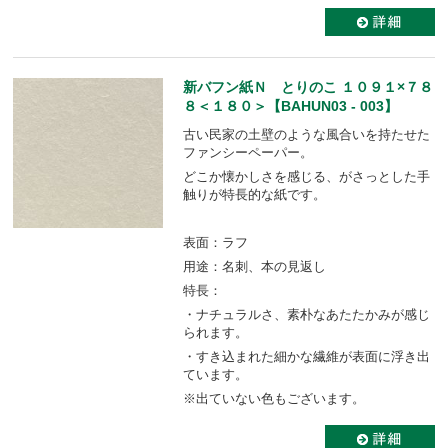
新バフン紙Ｎ とりのこ １０９１×７８
８＜１８０＞【BAHUN03 - 003】
古い民家の土壁のような風合いを持たせた
ファンシーペーパー。
どこか懐かしさを感じる、がさっとした手
触りが特長的な紙です。
表面：ラフ
用途：名刺、本の見返し
特長：
・ナチュラルさ、素朴なあたたかみが感じ
られます。
・すき込まれた細かな繊維が表面に浮き出
ています。
※出ていない色もございます。