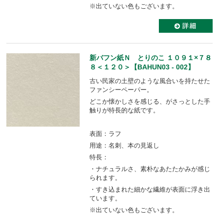
※出ていない色もございます。
新バフン紙Ｎ とりのこ １０９１×７８
８＜１２０＞【BAHUN03 - 002】
古い民家の土壁のような風合いを持たせた
ファンシーペーパー。
どこか懐かしさを感じる、がさっとした手
触りが特長的な紙です。
表面：ラフ
用途：名刺、本の見返し
特長：
・ナチュラルさ、素朴なあたたかみが感じ
られます。
・すき込まれた細かな繊維が表面に浮き出
ています。
※出ていない色もございます。