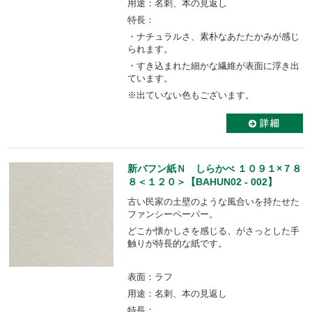
用途：名刺、本の見返し
特長：
・ナチュラルさ、素朴なあたたかみが感じ
られます。
・すき込まれた細かな繊維が表面に浮き出
ています。
※出ていない色もございます。
新バフン紙Ｎ しらかべ １０９１×７８
８＜１２０＞【BAHUN02 - 002】
古い民家の土壁のような風合いを持たせた
ファンシーペーパー。
どこか懐かしさを感じる、がさっとした手
触りが特長的な紙です。
表面：ラフ
用途：名刺、本の見返し
特長：