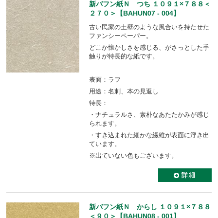
新バフン紙Ｎ つち １０９１×７８８＜
２７０＞【BAHUN07 - 004】
古い民家の土壁のような風合いを持たせた
ファンシーペーパー。
どこか懐かしさを感じる、がさっとした手
触りが特長的な紙です。
表面：ラフ
用途：名刺、本の見返し
特長：
・ナチュラルさ、素朴なあたたかみが感じ
られます。
・すき込まれた細かな繊維が表面に浮き出
ています。
※出ていない色もございます。
新バフン紙Ｎ からし １０９１×７８８
＜９０＞【BAHUN08 - 001】