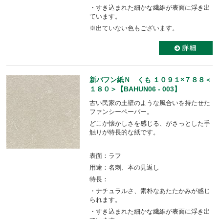
・すき込まれた細かな繊維が表面に浮き出
ています。
※出ていない色もございます。
新バフン紙Ｎ くも １０９１×７８８＜
１８０＞【BAHUN06 - 003】
古い民家の土壁のような風合いを持たせた
ファンシーペーパー。
どこか懐かしさを感じる、がさっとした手
触りが特長的な紙です。
表面：ラフ
用途：名刺、本の見返し
特長：
・ナチュラルさ、素朴なあたたかみが感じ
られます。
・すき込まれた細かな繊維が表面に浮き出