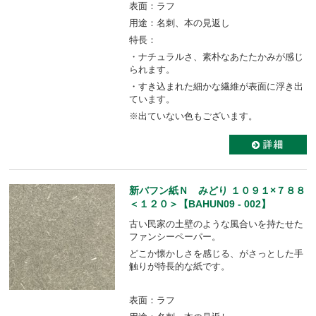
表面：ラフ
用途：名刺、本の見返し
特長：
・ナチュラルさ、素朴なあたたかみが感じ
られます。
・すき込まれた細かな繊維が表面に浮き出
ています。
※出ていない色もございます。
新バフン紙Ｎ みどり １０９１×７８８
＜１２０＞【BAHUN09 - 002】
古い民家の土壁のような風合いを持たせた
ファンシーペーパー。
どこか懐かしさを感じる、がさっとした手
触りが特長的な紙です。
表面：ラフ