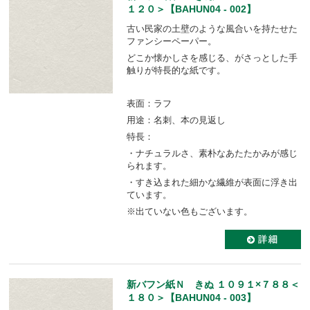
１２０＞【BAHUN04 - 002】
古い民家の土壁のような風合いを持たせた
ファンシーペーパー。
どこか懐かしさを感じる、がさっとした手
触りが特長的な紙です。
表面：ラフ
用途：名刺、本の見返し
特長：
・ナチュラルさ、素朴なあたたかみが感じ
られます。
・すき込まれた細かな繊維が表面に浮き出
ています。
※出ていない色もございます。
新バフン紙Ｎ きぬ １０９１×７８８＜
１８０＞【BAHUN04 - 003】