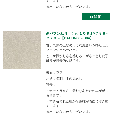
ています。
※出ていない色もございます。
新バフン紙Ｎ くも １０９１×７８８＜
２７０＞【BAHUN06 - 004】
古い民家の土壁のような風合いを持たせた
ファンシーペーパー。
どこか懐かしさを感じる、がさっとした手
触りが特長的な紙です。
表面：ラフ
用途：名刺、本の見返し
特長：
・ナチュラルさ、素朴なあたたかみが感じ
られます。
・すき込まれた細かな繊維が表面に浮き出
ています。
※出ていない色もございます。