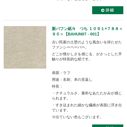
新バフン紙Ｎ つち １０９１×７８８＜
９０＞【BAHUN07 - 001】
古い民家の土壁のような風合いを持たせた
ファンシーペーパー。
どこか懐かしさを感じる、がさっとした手
触りが特長的な紙です。
表面：ラフ
用途：名刺、本の見返し
特長：
・ナチュラルさ、素朴なあたたかみが感じ
られます。
・すき込まれた細かな繊維が表面に浮き出
ています。
※出ていない色もございます。