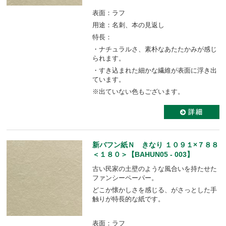
表面：ラフ
用途：名刺、本の見返し
特長：
・ナチュラルさ、素朴なあたたかみが感じ
られます。
・すき込まれた細かな繊維が表面に浮き出
ています。
※出ていない色もございます。
新バフン紙Ｎ きなり １０９１×７８８
＜１８０＞【BAHUN05 - 003】
古い民家の土壁のような風合いを持たせた
ファンシーペーパー。
どこか懐かしさを感じる、がさっとした手
触りが特長的な紙です。
表面：ラフ