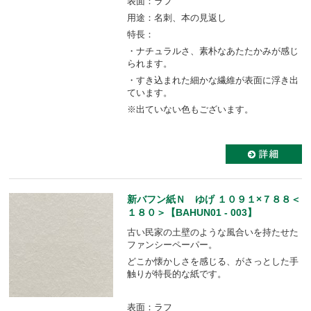
表面：ラフ
用途：名刺、本の見返し
特長：
・ナチュラルさ、素朴なあたたかみが感じ
られます。
・すき込まれた細かな繊維が表面に浮き出
ています。
※出ていない色もございます。
新バフン紙Ｎ ゆげ １０９１×７８８＜
１８０＞【BAHUN01 - 003】
古い民家の土壁のような風合いを持たせた
ファンシーペーパー。
どこか懐かしさを感じる、がさっとした手
触りが特長的な紙です。
表面：ラフ