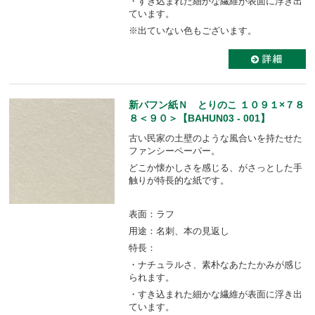
・すき込まれた細かな繊維が表面に浮き出
ています。
※出ていない色もございます。
新バフン紙Ｎ とりのこ １０９１×７８
８＜９０＞【BAHUN03 - 001】
古い民家の土壁のような風合いを持たせた
ファンシーペーパー。
どこか懐かしさを感じる、がさっとした手
触りが特長的な紙です。
表面：ラフ
用途：名刺、本の見返し
特長：
・ナチュラルさ、素朴なあたたかみが感じ
られます。
・すき込まれた細かな繊維が表面に浮き出
ています。