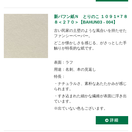
新バフン紙Ｎ とりのこ １０９１×７８
８＜２７０＞【BAHUN03 - 004】
古い民家の土壁のような風合いを持たせた
ファンシーペーパー。
どこか懐かしさを感じる、がさっとした手
触りが特長的な紙です。
表面：ラフ
用途：名刺、本の見返し
特長：
・ナチュラルさ、素朴なあたたかみが感じ
られます。
・すき込まれた細かな繊維が表面に浮き出
ています。
※出ていない色もございます。