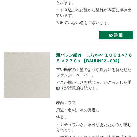
られます。
・すき込まれた細かな繊維が表面に浮き出
ています。
※出ていない色もございます。
新バフン紙Ｎ しらかべ １０９１×７８
８＜２７０＞【BAHUN02 - 004】
古い民家の土壁のような風合いを持たせた
ファンシーペーパー。
どこか懐かしさを感じる、がさっとした手
触りが特長的な紙です。
表面：ラフ
用途：名刺、本の見返し
特長：
・ナチュラルさ、素朴なあたたかみが感じ
られます。