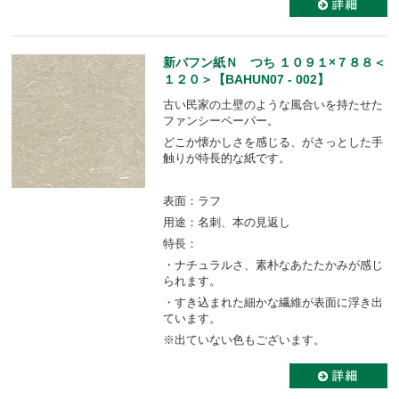
新バフン紙Ｎ つち １０９１×７８８＜
１２０＞【BAHUN07 - 002】
古い民家の土壁のような風合いを持たせた
ファンシーペーパー。
どこか懐かしさを感じる、がさっとした手
触りが特長的な紙です。
表面：ラフ
用途：名刺、本の見返し
特長：
・ナチュラルさ、素朴なあたたかみが感じ
られます。
・すき込まれた細かな繊維が表面に浮き出
ています。
※出ていない色もございます。