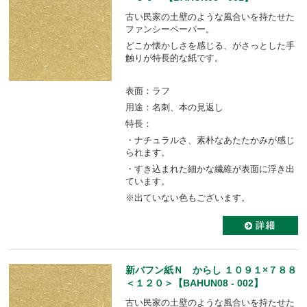
古い民家の土壁のような風合いを持たせた
ファンシーペーパー。
どこか懐かしさを感じる、がさっとした手
触りが特長的な紙です。
表面：ラフ
用途：名刺、本の見返し
特長：
・ナチュラルさ、素朴なあたたかみが感じ
られます。
・すき込まれた細かな繊維が表面に浮き出
ています。
※出ていない色もございます。
新バフン紙Ｎ からし １０９１×７８８
＜１２０＞【BAHUN08 - 002】
古い民家の土壁のような風合いを持たせた