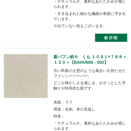
・ナチュラルさ、素朴なあたたかみが感じ
られます。
・すき込まれた細かな繊維が表面に浮き出
ています。
※出ていない色もございます。
新バフン紙Ｎ くも １０９１×７８８＜
１２０＞【BAHUN06 - 002】
古い民家の土壁のような風合いを持たせた
ファンシーペーパー。
どこか懐かしさを感じる、がさっとした手
触りが特長的な紙です。
表面：ラフ
用途：名刺、本の見返し
特長：
・ナチュラルさ、素朴なあたたかみが感じ
られます。