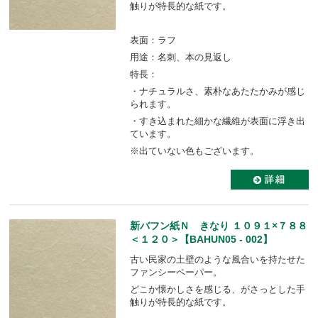
触りが特長的な紙です。
表面：ラフ
用途：名刺、本の見返し
特長：
・ナチュラルさ、素朴なあたたかみが感じ
られます。
・すき込まれた細かな繊維が表面に浮き出
ています。
※出ていない色もございます。
新バフン紙Ｎ きなり １０９１×７８８
＜１２０＞【BAHUN05 - 002】
古い民家の土壁のような風合いを持たせた
ファンシーペーパー。
どこか懐かしさを感じる、がさっとした手
触りが特長的な紙です。