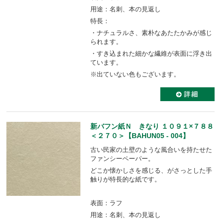
用途：名刺、本の見返し
特長：
・ナチュラルさ、素朴なあたたかみが感じ
られます。
・すき込まれた細かな繊維が表面に浮き出
ています。
※出ていない色もございます。
新バフン紙Ｎ きなり １０９１×７８８
＜２７０＞【BAHUN05 - 004】
古い民家の土壁のような風合いを持たせた
ファンシーペーパー。
どこか懐かしさを感じる、がさっとした手
触りが特長的な紙です。
表面：ラフ
用途：名刺、本の見返し