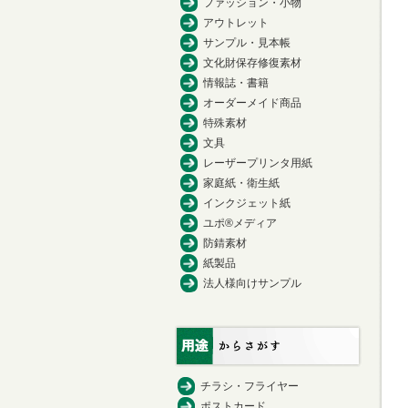
ファッション・小物
アウトレット
サンプル・見本帳
文化財保存修復素材
情報誌・書籍
オーダーメイド商品
特殊素材
文具
レーザープリンタ用紙
家庭紙・衛生紙
インクジェット紙
ユポ®メディア
防錆素材
紙製品
法人様向けサンプル
チラシ・フライヤー
ポストカード