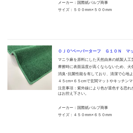
メーカー：国際紙パルプ商事
サイズ：５００mm×５００mm
ＯＪＯ⁺ペーパーターフ Ｇ１０Ｎ マット
マニラ麻を原料にした天然由来の紙製人工
摩擦時に表面温度が高くならないため、火
消臭･抗菌性能を有しており、清潔で心地
４５cm×６５cmで玄関マットやキッチン
注意事項：紫外線により色が退色する恐れ
はお控え下さい。
メーカー：国際紙パルプ商事
サイズ：４５０mm×６５０mm