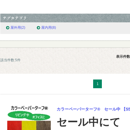
屋外用
(2)
屋内用
(8)
表示件数
該当件数:5件
1
カラーペーパーターフ® セール中 【S5
セール中にて