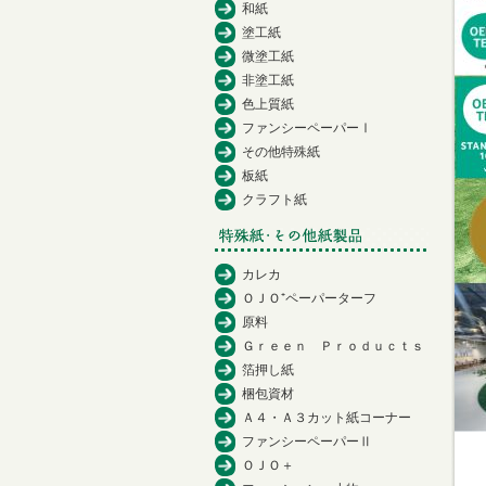
和紙
塗工紙
微塗工紙
非塗工紙
色上質紙
ファンシーペーパーⅠ
その他特殊紙
板紙
クラフト紙
カレカ
ＯＪＯ⁺ペーパーターフ
原料
Ｇｒｅｅｎ Ｐｒｏｄｕｃｔｓ
箔押し紙
梱包資材
Ａ４・Ａ３カット紙コーナー
ファンシーペーパーⅡ
ＯＪＯ＋