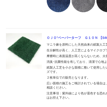
ＯＪＯ⁺ペーパーターフ Ｇ１０Ｎ 【S46
マニラ麻を原料にした天然由来の紙製人工
生分解性が高く、人工芝によるマイクロプ
摩擦時に表面温度が高くならないため、火
消臭･抗菌性能を有しており、清潔で心地
紙製人工芝を小さな面積に敷いて使用したい
ズです。
２枚単位での販売となります。
広い面積の施工をご検討されている場合は
相談ください。
注意事項：紫外線により色が退色する恐れ
はお控え下さい。