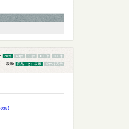
:
20件
40件
60件
100件
200件
表示:
商品ごとに表示
全仕様表示
038】