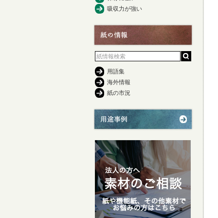
吸収力が強い
用語集
海外情報
紙の市況