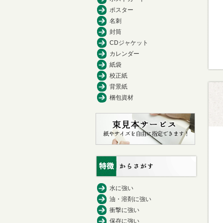
ポスター
名刺
封筒
CDジャケット
カレンダー
紙袋
校正紙
背景紙
梱包資材
水に強い
油・溶剤に強い
衝撃に強い
保存に強い