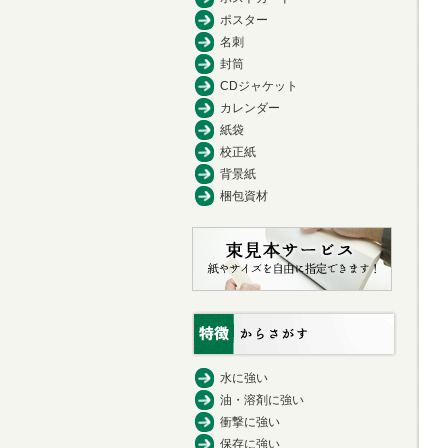
ポスター
名刺
封筒
CDジャケット
カレンダー
紙袋
校正紙
背景紙
梱包資材
水に強い
油・溶剤に強い
衝撃に強い
保存に強い