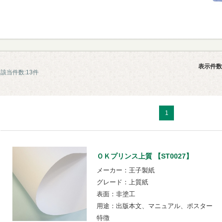
表示件数
該当件数:13件
1
ＯＫプリンス上質 【ST0027】
メーカー：王子製紙
グレード：上質紙
表面：非塗工
用途：出版本文、マニュアル、ポスター
特徴