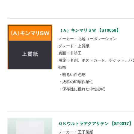
（Ａ）キンマリＳＷ 【ST0058】
メーカー：北越コーポレーション
グレード：上質紙
表面：非塗工
用途：名刺、ポストカード、チケット、パ
特徴
・明るい白色感
・抜群の印刷作業性
・保存性に優れた中性抄紙
ＯＫウルトラアクアサテン 【ST0017】
メーカー：王子製紙