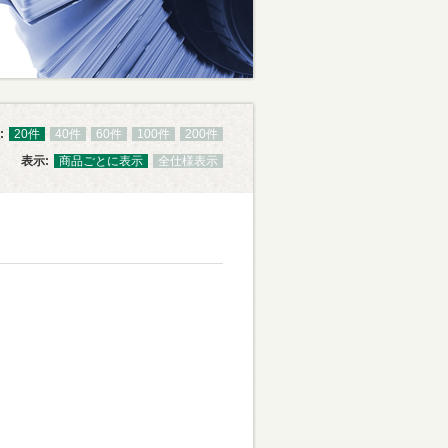
:
20件
40件
60件
100件
200件
表示:
商品ごとに表示
全仕様表示