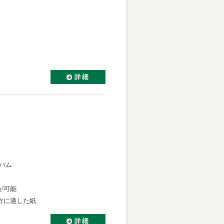
バム
が可能
方に適した紙