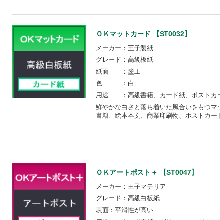
ＯＫマットカード 【ST0032】
メーカー：王子製紙
グレード：高級板紙
紙面 ：塗工
色 ：白
用途 ：高級書籍、カード紙、ポストカ
鮮やかな白さと落ち着いた風合いをもつマ
書籍、絵本本文、商業印刷物、ポストカー
ＯＫアートポスト＋ 【ST0047】
メーカー：王子マテリア
グレード：高級白板紙
表面：平滑性が高い