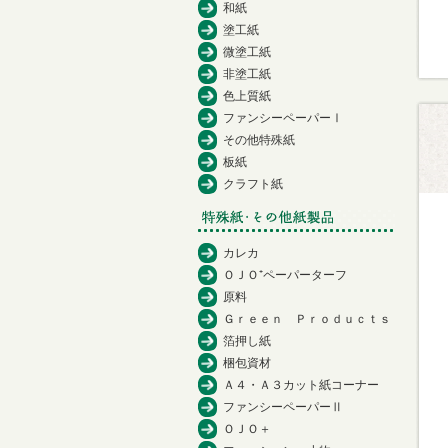
和紙
塗工紙
微塗工紙
非塗工紙
色上質紙
ファンシーペーパーⅠ
その他特殊紙
板紙
クラフト紙
カレカ
ＯＪＯ⁺ペーパーターフ
原料
Ｇｒｅｅｎ Ｐｒｏｄｕｃｔｓ
箔押し紙
梱包資材
Ａ４・Ａ３カット紙コーナー
ファンシーペーパーⅡ
ＯＪＯ＋