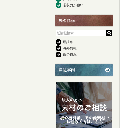
吸収力が強い
用語集
海外情報
紙の市況