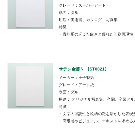
グレード：スーパーアート
紙面：ダル
用途：美術書、カタログ、写真集
特徴
・青味系の冴えた白さと優れた印刷再現性
サテン金藤Ｎ 【ST0021】
メーカー：王子製紙
グレード：アート紙
表面：ダル
用途： オリジナル写真集、卒園、卒業アル
特徴
・文字の可読性と絵柄の艶を活かした表現
・高級感やビジュアル、テキストを求める