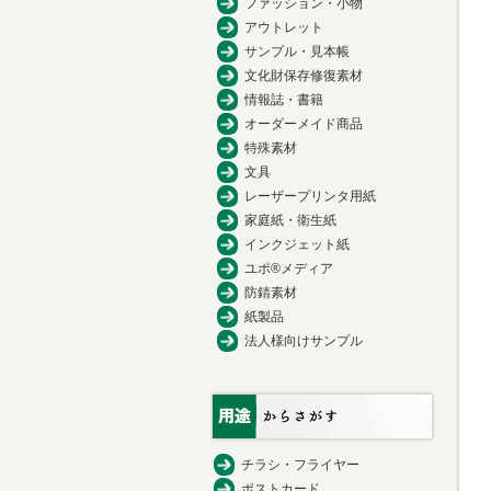
ファッション・小物
アウトレット
サンプル・見本帳
文化財保存修復素材
情報誌・書籍
オーダーメイド商品
特殊素材
文具
レーザープリンタ用紙
家庭紙・衛生紙
インクジェット紙
ユポ®メディア
防錆素材
紙製品
法人様向けサンプル
チラシ・フライヤー
ポストカード