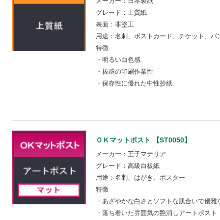
メーカー：日本製紙
グレード：上質紙
表面：非塗工
用途：名刺、ポストカード、チケット、パ
特徴
・明るい白色感
・抜群の印刷作業性
・保存性に優れた中性抄紙
ＯＫマットポスト 【ST0050】
メーカー：王子マテリア
グレード：高級白板紙
用途：名刺、はがき、ポスター
特徴
・あざやかな白さとソフトな肌合いで優雅
・落ち着いた雰囲気の艶消しアートポスト