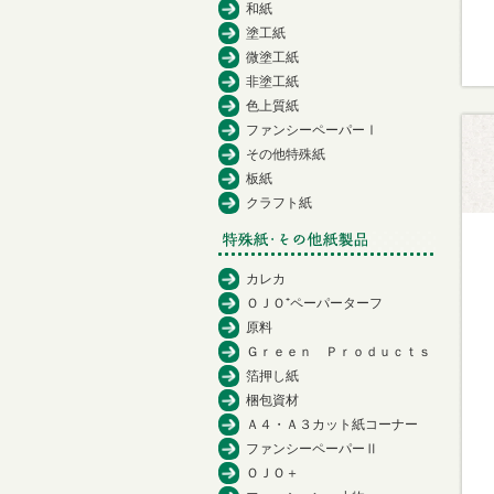
和紙
塗工紙
微塗工紙
非塗工紙
色上質紙
ファンシーペーパーⅠ
その他特殊紙
板紙
クラフト紙
カレカ
ＯＪＯ⁺ペーパーターフ
原料
Ｇｒｅｅｎ Ｐｒｏｄｕｃｔｓ
箔押し紙
梱包資材
Ａ４・Ａ３カット紙コーナー
ファンシーペーパーⅡ
ＯＪＯ＋