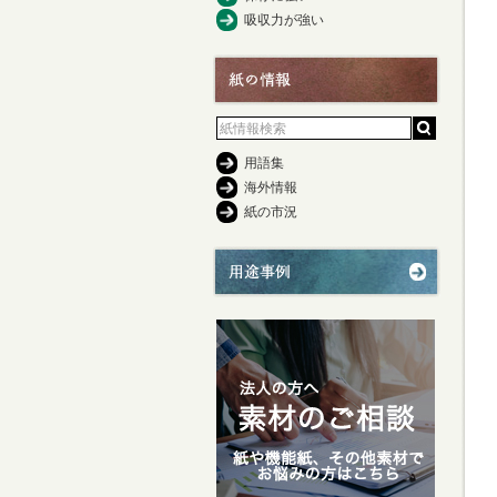
吸収力が強い
用語集
海外情報
紙の市況