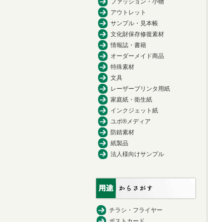
ファッション・小物
アウトレット
サンプル・見本帳
文化財保存修復素材
情報誌・書籍
オーダーメイド商品
特殊素材
文具
レーザープリンタ用紙
家庭紙・衛生紙
インクジェット紙
ユポ®メディア
防錆素材
紙製品
法人様向けサンプル
チラシ・フライヤー
ポストカード