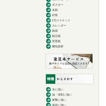
ポスター
名刺
封筒
CDジャケット
カレンダー
紙袋
校正紙
背景紙
梱包資材
水に強い
油・溶剤に強い
衝撃に強い
保存に強い