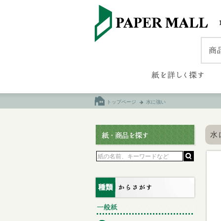
トップページ
水に強い
水