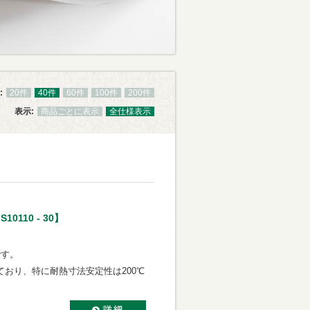
:
20件
40件
60件
100件
200件
表示:
商品ごとに表示
全仕様表示
10110 - 30】
です。
ており、
特に耐熱寸法安定性は200℃