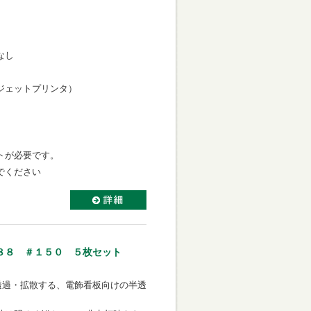
なし
力向き
ェットプリンタ）
き
ミネートが必要です。
貼らないでください
７８８ ＃１５０ ５枚セット
度に透過・拡散する、電飾看板向けの半透