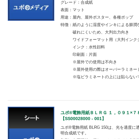
グレード：合成紙
表面：マット
用途：屋内、屋外ポスター、各種ポップ
特徴：紙のように湿度やインキによる膨潤
破れにくいため、大判出
ワイドフォーマット用（大判インクジ
インク：水性顔料
印刷面：片面
※屋外での使用は不向
※屋外使用の際はオーバーラ
※塩ビラミネートの上には
ユポ®電飾用紙ＢＬＲＧ １，０９１×
【SS00028000 - 001】
ユポ®電飾用紙 BLRG 150は、光を適
明合成紙です。