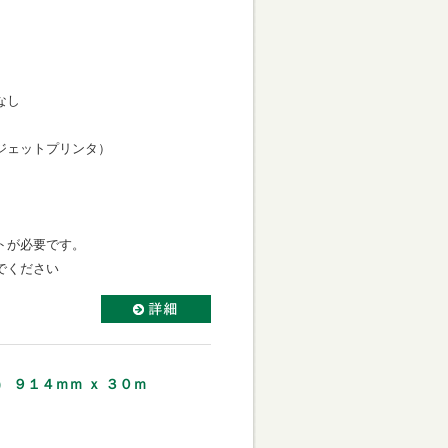
なし
力向き
ェットプリンタ）
き
ミネートが必要です。
貼らないでください
 ９１４ｍｍ ｘ ３０ｍ