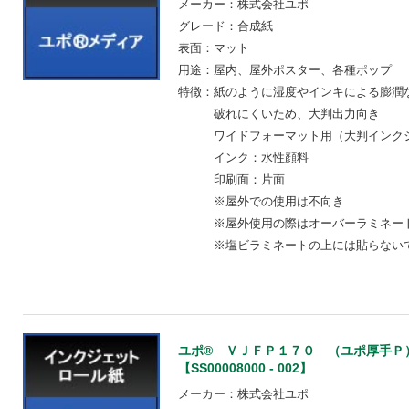
メーカー：株式会社ユポ
グレード：合成紙
表面：マット
用途：屋内、屋外ポスター、各種ポップ
特徴：紙のように湿度やインキによる膨潤
破れにくいため、大判出
ワイドフォーマット用（大判インクジ
インク：水性顔料
印刷面：片面
※屋外での使用は不向
※屋外使用の際はオーバーラ
※塩ビラミネートの上には
ユポ® ＶＪＦＰ１７０ （ユポ厚手Ｐ）
【SS00008000 - 002】
メーカー：株式会社ユポ