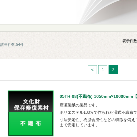
表示件数
該当件数:54件
1
2
05TH-08(不織布) 1050mm×10000mm【S
廣瀬製紙の製品です。
ポリエステル100%で作られた湿式不織布
寸法安定性、樹脂含浸性などの特徴を備え
まで安定しています。