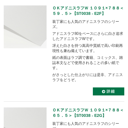
ＯＫアドニスラフＷ １０９１×７８８＜
５９．５＞【ST0038 - E2F】
装丁家にも人気のアドニスラフのシリー
ズ。
アドニスラフ80をベースにさらに白さ追求
したアドニスラフWです。
冴えた白さを持つ嵩高中質紙で高い印刷再
現性も兼ね備えています。
紙の表面はラフ調で書籍、コミックス、雑
誌本文などで使用されることの多い紙で
す。
がさっとした仕上がりには是非、アドニス
ラフをどうぞ。
ＯＫアドニスラフＷ １０９１×７８８＜
６５．５＞【ST0038 - E2G】
装丁家にも人気のアドニスラフのシリー