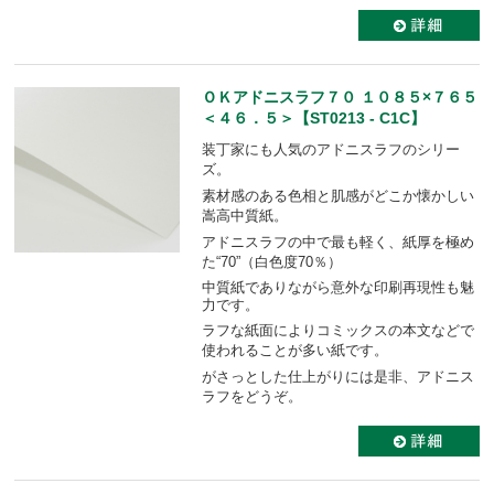
ＯＫアドニスラフ７０ １０８５×７６５
＜４６．５＞【ST0213 - C1C】
装丁家にも人気のアドニスラフのシリー
ズ。
素材感のある色相と肌感がどこか懐かしい
嵩高中質紙。
アドニスラフの中で最も軽く、紙厚を極め
た“70”（白色度70％）
中質紙でありながら意外な印刷再現性も魅
力です。
ラフな紙面によりコミックスの本文などで
使われることが多い紙です。
がさっとした仕上がりには是非、アドニス
ラフをどうぞ。