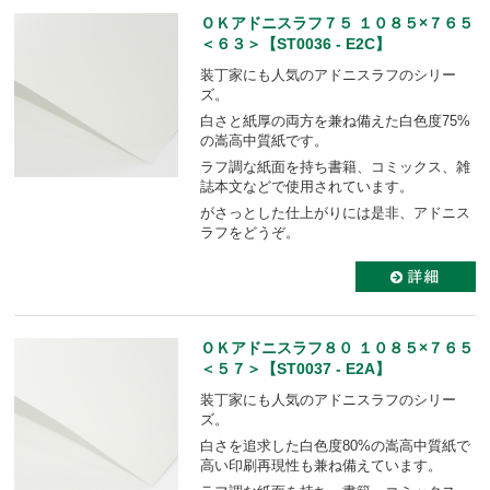
ＯＫアドニスラフ７５ １０８５×７６５
＜６３＞【ST0036 - E2C】
装丁家にも人気のアドニスラフのシリー
ズ。
白さと紙厚の両方を兼ね備えた白色度75%
の嵩高中質紙です。
ラフ調な紙面を持ち書籍、コミックス、雑
誌本文などで使用されています。
がさっとした仕上がりには是非、アドニス
ラフをどうぞ。
ＯＫアドニスラフ８０ １０８５×７６５
＜５７＞【ST0037 - E2A】
装丁家にも人気のアドニスラフのシリー
ズ。
白さを追求した白色度80%の嵩高中質紙で
高い印刷再現性も兼ね備えています。