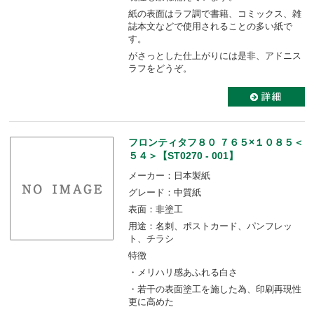
紙の表面はラフ調で書籍、コミックス、雑
誌本文などで使用されることの多い紙で
す。
がさっとした仕上がりには是非、アドニス
ラフをどうぞ。
フロンティタフ８０ ７６５×１０８５＜
５４＞【ST0270 - 001】
メーカー：日本製紙
グレード：中質紙
表面：非塗工
用途：名刺、ポストカード、パンフレッ
ト、チラシ
特徴
・メリハリ感あふれる白さ
・若干の表面塗工を施した為、印刷再現性
更に高めた