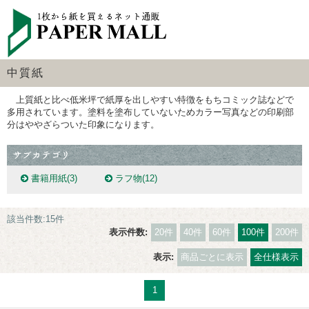
中質紙
上質紙と比べ低米坪で紙厚を出しやすい特徴をもちコミック誌などで
多用されています。塗料を塗布していないためカラー写真などの印刷部
分はややざらついた印象になります。
書籍用紙
(3)
ラフ物
(12)
該当件数:15件
表示件数:
20件
40件
60件
100件
200件
表示:
商品ごとに表示
全仕様表示
1