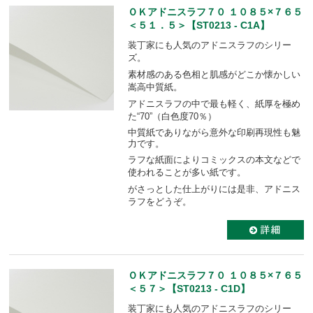
ＯＫアドニスラフ７０ １０８５×７６５
＜５１．５＞【ST0213 - C1A】
装丁家にも人気のアドニスラフのシリー
ズ。
素材感のある色相と肌感がどこか懐かしい
嵩高中質紙。
アドニスラフの中で最も軽く、紙厚を極め
た“70”（白色度70％）
中質紙でありながら意外な印刷再現性も魅
力です。
ラフな紙面によりコミックスの本文などで
使われることが多い紙です。
がさっとした仕上がりには是非、アドニス
ラフをどうぞ。
ＯＫアドニスラフ７０ １０８５×７６５
＜５７＞【ST0213 - C1D】
装丁家にも人気のアドニスラフのシリー