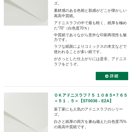
ズ。
素材感のある色相と肌感がどこか懐かしい
嵩高中質紙。
アドニスラフの中で最も軽く、紙厚を極め
た“70”（白色度70％）
中質紙でありながら意外な印刷再現性も魅
力です。
ラフな紙面によりコミックスの本文などで
使われることが多い紙です。
がさっとした仕上がりには是非、アドニス
ラフをどうぞ。
ＯＫアドニスラフ７５ １０８５×７６５
＜５１．５＞【ST0036 - E2A】
装丁家にも人気のアドニスラフのシリー
ズ。
白さと紙厚の両方を兼ね備えた白色度75%
の嵩高中質紙です。