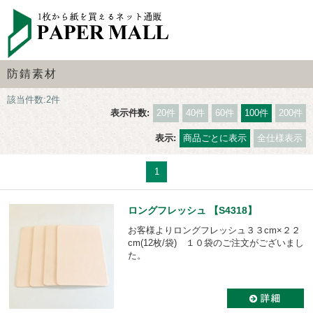
防錆素材
該当件数:2件
表示件数:
20件
40件
60件
100件
200件
表示:
商品ごとに表示
全仕様表示
1
ロングフレッシュ 【S4318】
お客様よりロングフレッシュ３３cm×２２
cm(12枚/袋) １０袋のご注文がございまし
た。