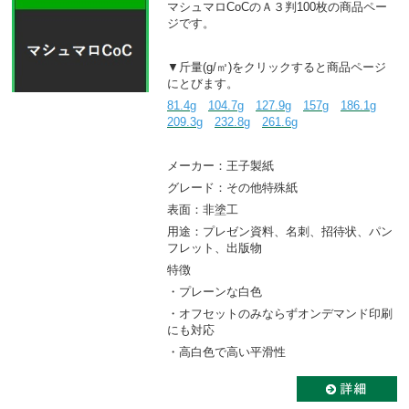
マシュマロCoCのＡ３判100枚の商品ペー
ジです。
▼斤量(g/㎡)をクリックすると商品ページ
にとびます。
81.4g
104.7g
127.9g
157g
186.1g
209.3g
232.8g
261.6g
メーカー：王子製紙
グレード：その他特殊紙
表面：非塗工
用途：プレゼン資料、名刺、招待状、パン
フレット、出版物
特徴
・プレーンな白色
・オフセットのみならずオンデマンド印刷
にも対応
・高白色で高い平滑性