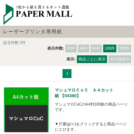
レーザープリンタ用用紙
該当件数:2件
表示件数:
20件
40件
60件
100件
200件
表示:
商品ごとに表示
全仕様表示
1
マシュマロＣｏＣ Ａ４カット
紙 【S4380】
マシュマロCoCのA4判100枚の商品ページ
です。
▼斤量(g/㎡)をクリックすると商品ページ
にとびます。