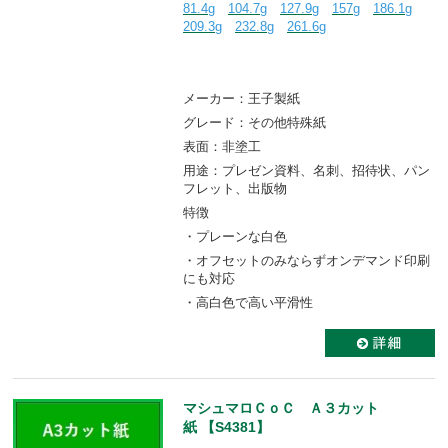
81.4g
104.7g
127.9g
157g
186.1g
209.3g
232.8g
261.6g
メーカー：王子製紙
グレード：その他特殊紙
表面：非塗工
用途：プレゼン資料、名刺、招待状、パン
フレット、出版物
特徴
・プレーンな白色
・オフセットのみならずオンデマンド印刷
にも対応
・高白色で高い平滑性
マシュマロＣｏＣ Ａ３カット
紙 【S4381】