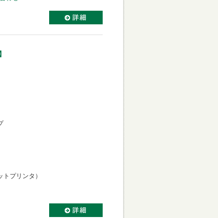
】
プ
ットプリンタ）