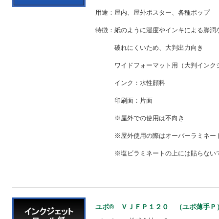
用途：屋内、屋外ポスター、各種ポップ
特徴：紙のように湿度やインキによる膨潤
破れにくいため、大判出
ワイドフォーマット用（大判インクジ
インク：水性顔料
印刷面：片面
※屋外での使用は不向
※屋外使用の際はオーバーラ
※塩ビラミネートの上には貼らな
ユポ® ＶＪＦＰ１２０ （ユポ薄手Ｐ） 【