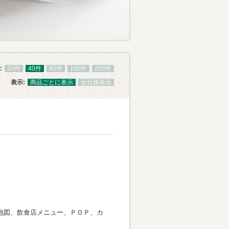
:
20件
40件
60件
100件
200件
表示:
商品ごとに表示
全仕様表示
地図、飲食店メニュー、ＰＯＰ、カ