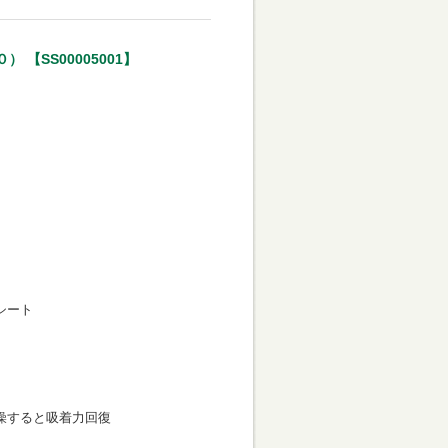
【SS00005001】
シート
燥すると吸着力回復