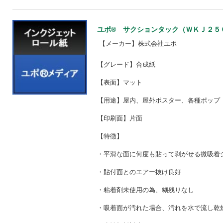
ユポ® サクションタック（ＷＫＪ２５０） 
【メーカー】株式会社ユポ
【グレード】合成紙
【表面】マット
【用途】屋内、屋外ポスター、各種ポップ
【印刷面】片面
【特徴】
・平滑な面に何度も貼って剥がせる微吸着
・貼付面とのエアー抜け良好
・粘着剤未使用の為、糊残りなし
・吸着面が汚れた場合、汚れを水で流し乾