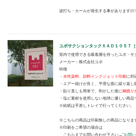
波打ち・カールが発生する事がありますの
ユポサクションタックＸＡＤ１０５７［送
室内で使用できる吸着層を持ったユポ・サ
メーカー：株式会社ユポ
特徴
・
水性染料、顔料
インクジェット印刷
に対
・エアー抜けが良く、平滑な面に繰り返し
・貼り直しも簡単で、剥がした後に
糊残り
・塩ビ素材を使用しない地球に優しい商品
※給紙は手差しトレイで行ってください。
※こちらの商品は印刷無しの商品になりま
※印刷をご希望の場合は
こちらまでお問い合わせ下さい→
"お問い