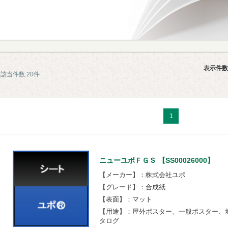
表示件数
該当件数:20件
1
ニューユポＦＧＳ 【SS00026000】
【メーカー】：株式会社ユポ
【グレード】：合成紙
【表面】：マット
【用途】：屋外ポスター、一般ポスター、
タログ