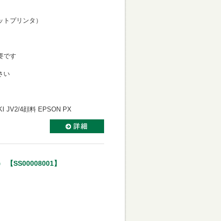
ットプリンタ）
必要です
さい
AKI JV2/4顔料 EPSON PX
SS00008001】