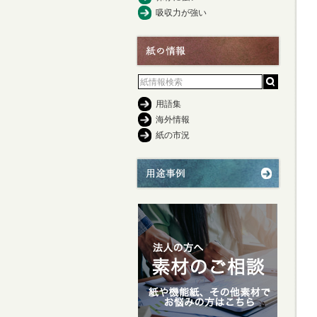
吸収力が強い
用語集
海外情報
紙の市況