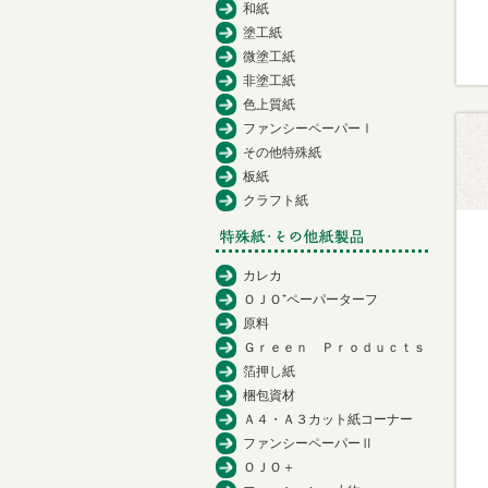
和紙
塗工紙
微塗工紙
非塗工紙
色上質紙
ファンシーペーパーⅠ
その他特殊紙
板紙
クラフト紙
カレカ
ＯＪＯ⁺ペーパーターフ
原料
Ｇｒｅｅｎ Ｐｒｏｄｕｃｔｓ
箔押し紙
梱包資材
Ａ４・Ａ３カット紙コーナー
ファンシーペーパーⅡ
ＯＪＯ＋