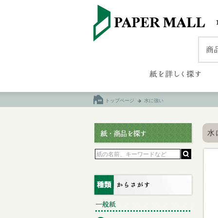
トップページ
水に強い
水