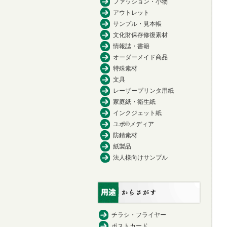
ファッション・小物
アウトレット
サンプル・見本帳
文化財保存修復素材
情報誌・書籍
オーダーメイド商品
特殊素材
文具
レーザープリンタ用紙
家庭紙・衛生紙
インクジェット紙
ユポ®メディア
防錆素材
紙製品
法人様向けサンプル
チラシ・フライヤー
ポストカード