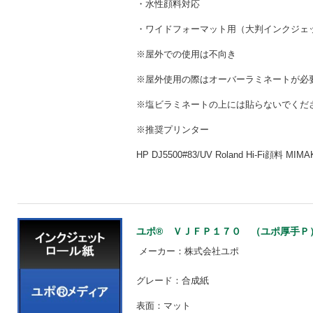
・水性顔料対応
・ワイドフォーマット用（大判インクジェ
※屋外での使用は不向き
※屋外使用の際はオーバーラミネートが
※塩ビラミネートの上には貼らないでくだ
※推奨プリンター
HP DJ5500#83/UV Roland Hi-Fi顔料 MIM
ユポ® ＶＪＦＰ１７０ （ユポ厚手Ｐ） 【
メーカー：株式会社ユポ
グレード：合成紙
表面：マット