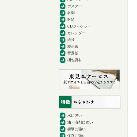
ポスター
名刺
封筒
CDジャケット
カレンダー
紙袋
校正紙
背景紙
梱包資材
水に強い
油・溶剤に強い
衝撃に強い
保存に強い