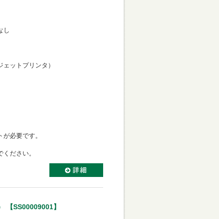
なし
力向き
ェットプリンタ）
き
ミネートが必要です。
いでください。
SS00009001】