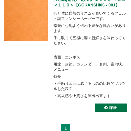
＜１１０＞【GOKANSHI06 - 001】
心と体に自然のリズムが響いてくるフェル
ト調ファンシーペーパーです。
指先に心地よく伝わる豊かな風合いがあり
ます。
手に取って五感に響く新鮮さを味わってく
ださい。
表面：エンボス
用途：封筒、カレンダー、名刺、案内状、
メニュー
特長：
・手触り凹凸は感じるものの比較的ツルツ
ルした表面
・高級感や上質さを演出出来ます
1