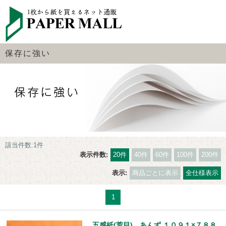
保存に強い
該当件数:1件
表示件数:
20件
40件
60件
100件
200件
表示:
商品ごとに表示
全仕様表示
1
五感紙(荒目) あんず １０９１×７８８