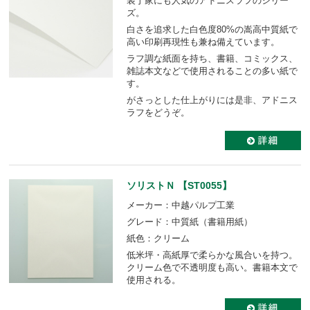
装丁家にも人気のアドニスラフのシリー
ズ。
白さを追求した白色度80%の嵩高中質紙で
高い印刷再現性も兼ね備えています。
ラフ調な紙面を持ち、書籍、コミックス、
雑誌本文などで使用されることの多い紙で
す。
がさっとした仕上がりには是非、アドニス
ラフをどうぞ。
ソリストＮ 【ST0055】
メーカー：中越パルプ工業
グレード：中質紙（書籍用紙）
紙色：クリーム
低米坪・高紙厚で柔らかな風合いを持つ。
クリーム色で不透明度も高い。書籍本文で
使用される。