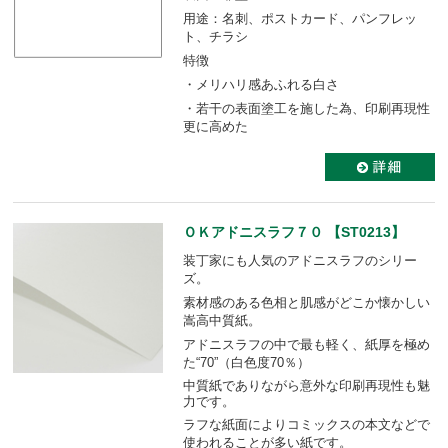
用途：名刺、ポストカード、パンフレッ
ト、チラシ
特徴
・メリハリ感あふれる白さ
・若干の表面塗工を施した為、印刷再現性
更に高めた
ＯＫアドニスラフ７０ 【ST0213】
装丁家にも人気のアドニスラフのシリー
ズ。
素材感のある色相と肌感がどこか懐かしい
嵩高中質紙。
アドニスラフの中で最も軽く、紙厚を極め
た“70”（白色度70％）
中質紙でありながら意外な印刷再現性も魅
力です。
ラフな紙面によりコミックスの本文などで
使われることが多い紙です。