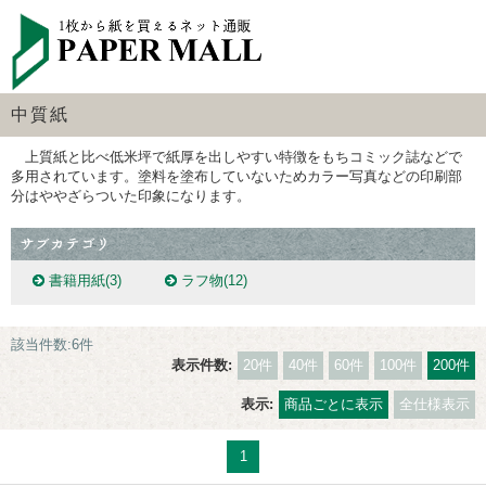
中質紙
上質紙と比べ低米坪で紙厚を出しやすい特徴をもちコミック誌などで
多用されています。塗料を塗布していないためカラー写真などの印刷部
分はややざらついた印象になります。
書籍用紙
(3)
ラフ物
(12)
該当件数:6件
表示件数:
20件
40件
60件
100件
200件
表示:
商品ごとに表示
全仕様表示
1