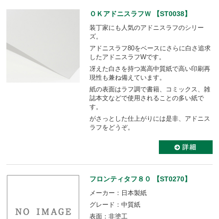
ＯＫアドニスラフＷ 【ST0038】
装丁家にも人気のアドニスラフのシリー
ズ。
アドニスラフ80をベースにさらに白さ追求
したアドニスラフWです。
冴えた白さを持つ嵩高中質紙で高い印刷再
現性も兼ね備えています。
紙の表面はラフ調で書籍、コミックス、雑
誌本文などで使用されることの多い紙で
す。
がさっとした仕上がりには是非、アドニス
ラフをどうぞ。
フロンティタフ８０ 【ST0270】
メーカー：日本製紙
グレード：中質紙
表面：非塗工