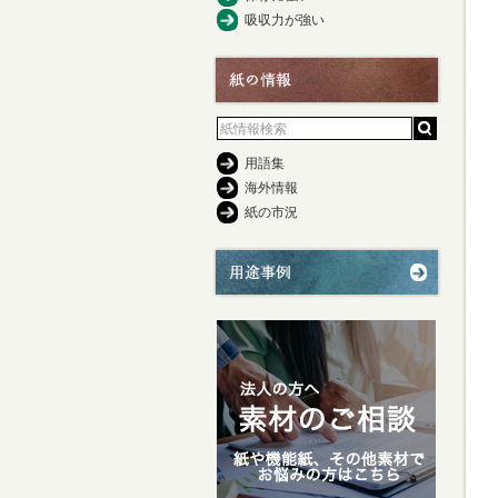
吸収力が強い
用語集
海外情報
紙の市況