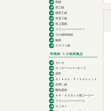
和紙
塗工紙
微塗工紙
非塗工紙
色上質紙
ファンシーペーパーⅠ
その他特殊紙
板紙
クラフト紙
カレカ
ＯＪＯ⁺ペーパーターフ
原料
Ｇｒｅｅｎ Ｐｒｏｄｕｃｔｓ
箔押し紙
梱包資材
Ａ４・Ａ３カット紙コーナー
ファンシーペーパーⅡ
ＯＪＯ＋