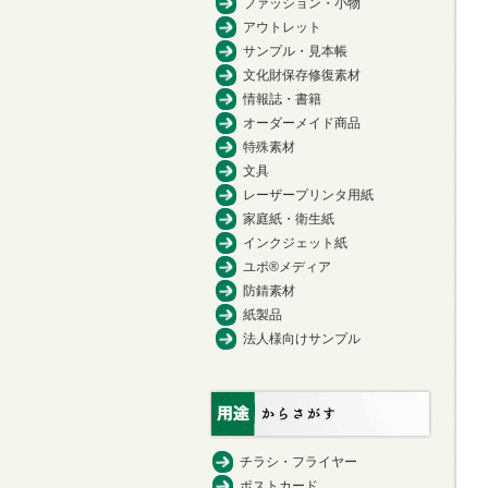
ファッション・小物
アウトレット
サンプル・見本帳
文化財保存修復素材
情報誌・書籍
オーダーメイド商品
特殊素材
文具
レーザープリンタ用紙
家庭紙・衛生紙
インクジェット紙
ユポ®メディア
防錆素材
紙製品
法人様向けサンプル
チラシ・フライヤー
ポストカード