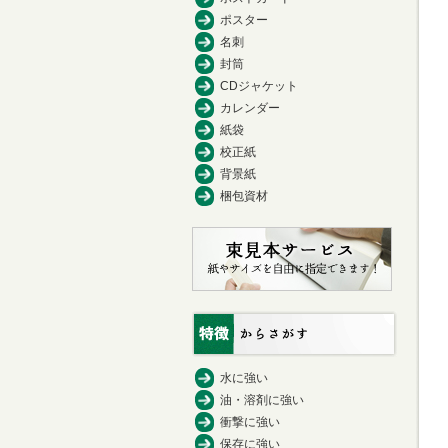
ポスター
名刺
封筒
CDジャケット
カレンダー
紙袋
校正紙
背景紙
梱包資材
水に強い
油・溶剤に強い
衝撃に強い
保存に強い