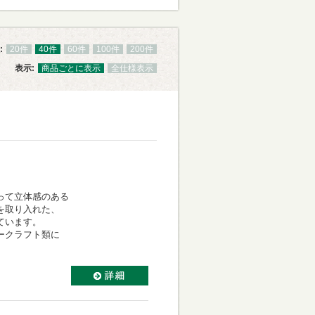
:
20件
40件
60件
100件
200件
表示:
商品ごとに表示
全仕様表示
って立体感のある
を取り入れた、
ています。
ークラフト類に