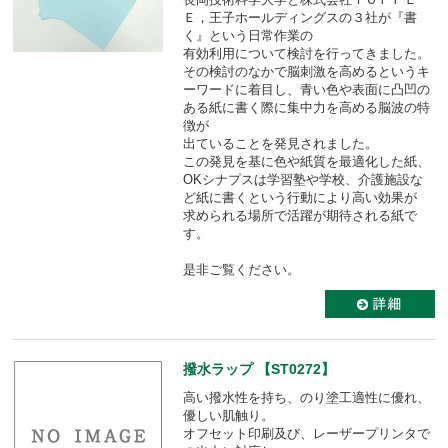
Ｅ，王子ホールディングスの３社が『書
く』という日常作業の
有効利用について検討を行ってきました。
その検討のなかで脳刺激を高めるというキ
ーワードに着目し、青い色や表面に凸凹の
ある紙に書く際に集中力を高める脳波の特
徴が
出ていることを発見されました。
この発見を基に色や紙質を最適化した紙、
OKシナプスは学習塾や学校、介護施設な
ど紙に書くという行動により高い効果が
求められる場所で活躍が期待される紙で
す。
是非ご覧ください。
撥水ラップ 【ST0272】
高い撥水性を持ち、のり塗工適性に優れ、
優しい肌触り。
オフセット印刷及び、レーザープリンタで