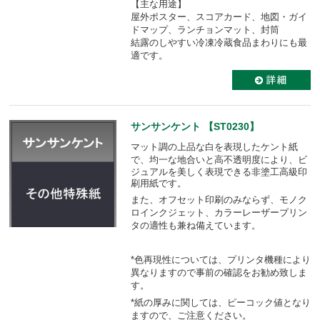
【主な用途】
屋外ポスター、スコアカード、地図・ガイ
ドマップ、ランチョンマット、封筒
結露のしやすい冷凍冷蔵食品まわりにも最
適です。
サンサンケント 【ST0230】
マット調の上品な白を表現したケント紙
で、均一な地合いと高不透明度により、
ビ
ジュアルを美しく表現できる非塗工高級印
刷用紙です。
また、オフセット印刷のみならず、モノク
ロインクジェット、カラーレーザープリン
タの適性も
兼ね備えています。
*色再現性については、プリンタ機種により
異なりますので事前の確認をお勧め致しま
す。
*紙の厚みに関しては、ピーコック値となり
ますので、ご注意ください。