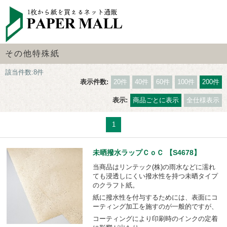
その他特殊紙
該当件数:8件
表示件数:
20件
40件
60件
100件
200件
表示:
商品ごとに表示
全仕様表示
1
未晒撥水ラップＣｏＣ 【S4678】
当商品はリンテック(株)の雨水などに濡れ
ても浸透しにくい撥水性を持つ未晒タイプ
のクラフト紙。
紙に撥水性を付与するためには、表面にコ
ーティング加工を施すのが一般的ですが、
コーティングにより印刷時のインクの定着