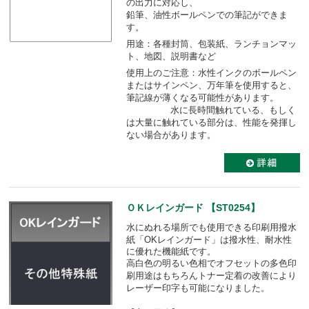
の出力に対応し、
鉛筆、油性ボールペンでの筆記ができま
す。
用途：各種封筒、包装紙、ランチョンマッ
ト、地図、説明書など
使用上のご注意：水性インクのボールペン
またはサインペン、万年筆を使用すると、
筆記線が薄くなる可能性があります。
水に長時間触れている、もしく
は大量に触れている部分は、性能を発揮し
ない場合があります。
ＯＫレインガード 【ST0254】
水にぬれる場所でも使用できる印刷用撥水
紙「OKレインガード」は
撥水性、耐水性
に優れた機能紙です。
高白色の明るい色相でオフセットの多色印
刷用途はもちろんトナー定着の改善により
レーザー印字も可能になりました。