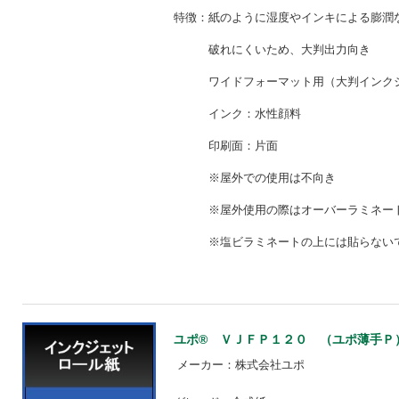
特徴：紙のように湿度やインキによる膨潤
破れにくいため、大判出
ワイドフォーマット用（大判インクジ
インク：水性顔料
印刷面：片面
※屋外での使用は不向
※屋外使用の際はオーバーラ
※塩ビラミネートの上には貼らな
ユポ® ＶＪＦＰ１２０ （ユポ薄手Ｐ） 【
メーカー：株式会社ユポ