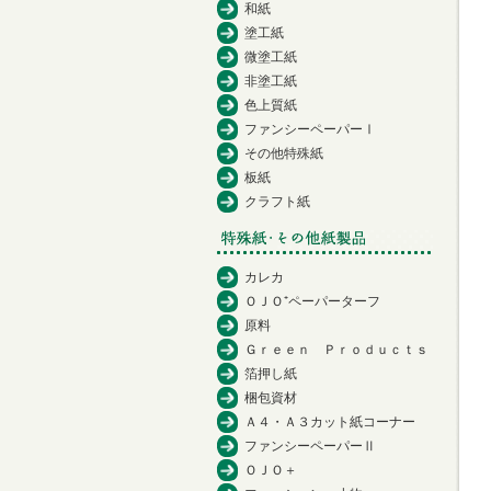
和紙
塗工紙
微塗工紙
非塗工紙
色上質紙
ファンシーペーパーⅠ
その他特殊紙
板紙
クラフト紙
カレカ
ＯＪＯ⁺ペーパーターフ
原料
Ｇｒｅｅｎ Ｐｒｏｄｕｃｔｓ
箔押し紙
梱包資材
Ａ４・Ａ３カット紙コーナー
ファンシーペーパーⅡ
ＯＪＯ＋