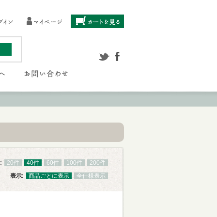
:
20件
40件
60件
100件
200件
表示:
商品ごとに表示
全仕様表示