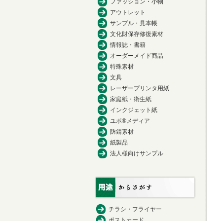
ファッション・小物
アウトレット
サンプル・見本帳
文化財保存修復素材
情報誌・書籍
オーダーメイド商品
特殊素材
文具
レーザープリンタ用紙
家庭紙・衛生紙
インクジェット紙
ユポ®メディア
防錆素材
紙製品
法人様向けサンプル
チラシ・フライヤー
ポストカード