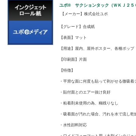
ユポ® サクションタック（ＷＫＪ２５０） 
【メーカー】株式会社ユポ
【グレード】合成紙
【表面】マット
【用途】屋内、屋外ポスター、各種ポップ
【印刷面】片面
【特徴】
・平滑な面に何度も貼って剥がせる微吸着
・貼付面とのエアー抜け良好
・粘着剤未使用の為、糊残りなし
・吸着面が汚れた場合、汚れを水で流し乾
・水性顔料対応
・ワイドフォーマット用（大判インクジェ