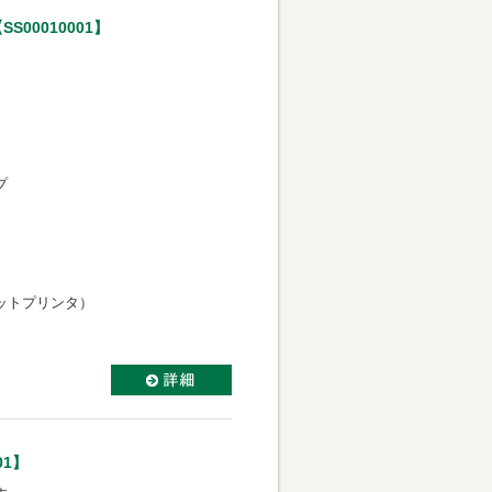
00010001】
プ
ットプリンタ）
01】