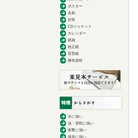
ポスター
名刺
封筒
CDジャケット
カレンダー
紙袋
校正紙
背景紙
梱包資材
水に強い
油・溶剤に強い
衝撃に強い
保存に強い