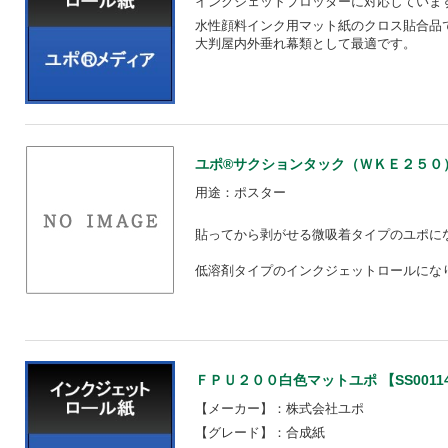
インクジェットプロッターに対応していま
水性顔料インク用マット紙のクロス貼合品
大判屋内外垂れ幕類として最適です。
ユポ®サクションタック（ＷＫＥ２５０） 【
用途：ポスター
貼ってから剥がせる微吸着タイプのユポに
低溶剤タイプのインクジェットロールにな
ＦＰＵ２００白色マットユポ 【SS00114
【メーカー】：株式会社ユポ
【グレード】：合成紙