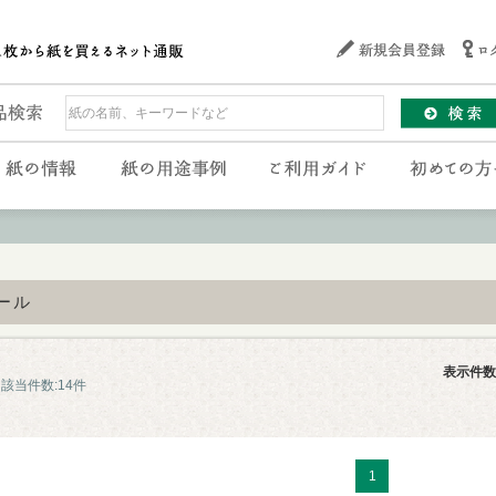
ール
表示件数
該当件数:14件
1