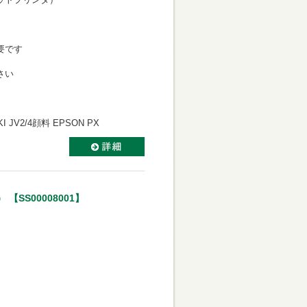
必要です
さい
AKI JV2/4顔料 EPSON PX
SS00008001】