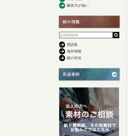
吸収力が強い
用語集
海外情報
紙の市況