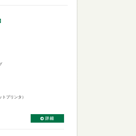
】
プ
ットプリンタ）