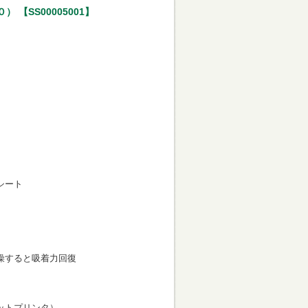
【SS00005001】
シート
燥すると吸着力回復
ットプリンタ）