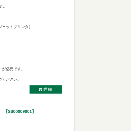
なし
力向き
ェットプリンタ）
き
ミネートが必要です。
いでください。
SS00009001】