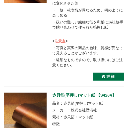
に変化させた箔
・一枚一枚表情が異なるため、柄のように
楽しめる
・扱いの難しい繊細な箔を和紙に1枚1枚手
で貼り合わせて作られた箔押し紙
<
注意点
>
・写真と実際の商品の色味、質感が異なっ
て見えることがございます。
・繊細なものですので、取り扱いにはご注
意ください。
赤貝箔(平押し)マット紙 【S4264】
品名：赤貝箔(平押し)マット紙
メーカー：株式会社歴清社
素材：赤貝箔・マット紙
特徴