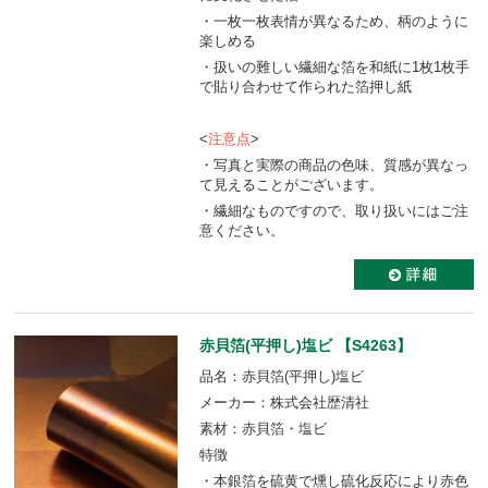
・一枚一枚表情が異なるため、柄のように
楽しめる
・扱いの難しい繊細な箔を和紙に1枚1枚手
で貼り合わせて作られた箔押し紙
<
注意点
>
・写真と実際の商品の色味、質感が異なっ
て見えることがございます。
・繊細なものですので、取り扱いにはご注
意ください。
赤貝箔(平押し)塩ビ 【S4263】
品名：赤貝箔(平押し)塩ビ
メーカー：株式会社歴清社
素材：赤貝箔・塩ビ
特徴
・本銀箔を硫黄で燻し硫化反応により赤色