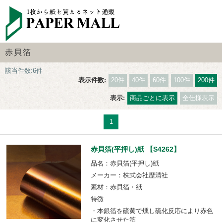
赤貝箔
該当件数:6件
表示件数:
20件
40件
60件
100件
200件
表示:
商品ごとに表示
全仕様表示
1
赤貝箔(平押し)紙 【S4262】
品名：赤貝箔(平押し)紙
メーカー：株式会社歴清社
素材：赤貝箔・紙
特徴
・本銀箔を硫黄で燻し硫化反応により赤色
に変化させた箔