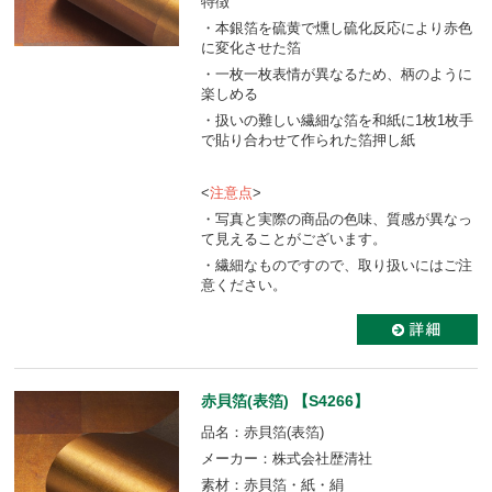
特徴
・本銀箔を硫黄で燻し硫化反応により赤色
に変化させた箔
・一枚一枚表情が異なるため、柄のように
楽しめる
・扱いの難しい繊細な箔を和紙に1枚1枚手
で貼り合わせて作られた箔押し紙
<
注意点
>
・写真と実際の商品の色味、質感が異なっ
て見えることがございます。
・繊細なものですので、取り扱いにはご注
意ください。
赤貝箔(表箔) 【S4266】
品名：赤貝箔(表箔)
メーカー：株式会社歴清社
素材：赤貝箔・紙・絹