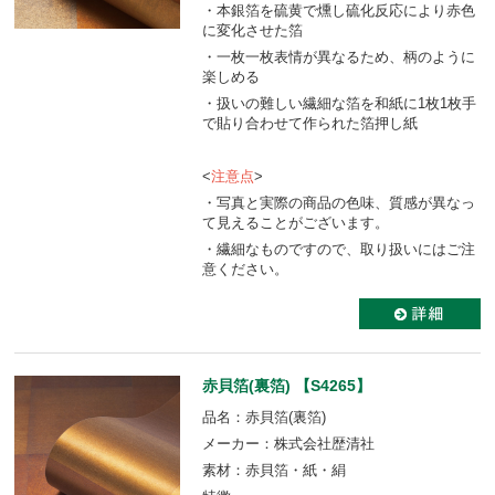
・本銀箔を硫黄で燻し硫化反応により赤色
に変化させた箔
・一枚一枚表情が異なるため、柄のように
楽しめる
・扱いの難しい繊細な箔を和紙に1枚1枚手
で貼り合わせて作られた箔押し紙
<
注意点
>
・写真と実際の商品の色味、質感が異なっ
て見えることがございます。
・繊細なものですので、取り扱いにはご注
意ください。
赤貝箔(裏箔) 【S4265】
品名：赤貝箔(裏箔)
メーカー：株式会社歴清社
素材：赤貝箔・紙・絹