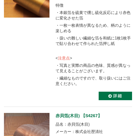
特徴
・本銀箔を硫黄で燻し硫化反応により赤色
に変化させた箔
・一枚一枚表情が異なるため、柄のように
楽しめる
・扱いの難しい繊細な箔を和紙に1枚1枚手
で貼り合わせて作られた箔押し紙
<
注意点
>
・写真と実際の商品の色味、質感が異なっ
て見えることがございます。
・繊細なものですので、取り扱いにはご注
意ください。
赤貝箔(木目) 【S4267】
品名：赤貝箔(木目)
メーカー：株式会社歴清社