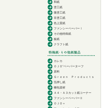
和紙
塗工紙
微塗工紙
非塗工紙
色上質紙
ファンシーペーパーⅠ
その他特殊紙
板紙
クラフト紙
カレカ
ＯＪＯ⁺ペーパーターフ
原料
Ｇｒｅｅｎ Ｐｒｏｄｕｃｔｓ
箔押し紙
梱包資材
Ａ４・Ａ３カット紙コーナー
ファンシーペーパーⅡ
ＯＪＯ＋