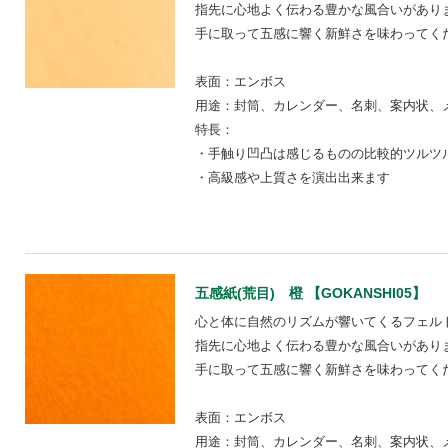
指先に心地よく伝わる豊かな風合いがあり
手に取って五感に響く新鮮さを味わってく
表面：エンボス
用途：封筒、カレンダー、名刺、案内状、
特長：
・手触り凹凸は感じるものの比較的ツルツ
・高級感や上質さを演出出来ます
五感紙(荒目) 橙 【GOKANSHI05】
心と体に自然のリズムが響いてくるフェル
指先に心地よく伝わる豊かな風合いがあり
手に取って五感に響く新鮮さを味わってく
表面：エンボス
用途：封筒、カレンダー、名刺、案内状、