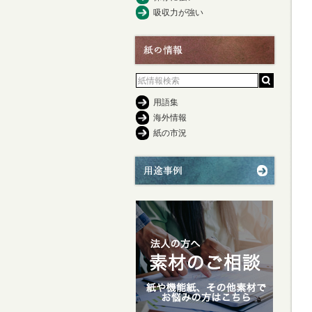
吸収力が強い
用語集
海外情報
紙の市況