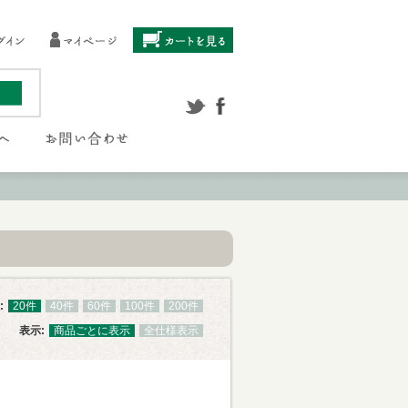
:
20件
40件
60件
100件
200件
表示:
商品ごとに表示
全仕様表示