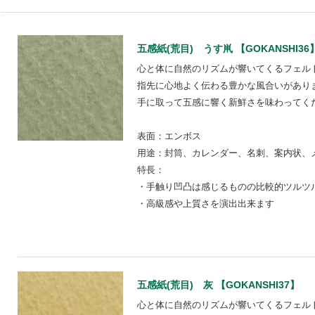
五感紙(荒目) うす鼡 【GOKANSHI36
心と体に自然のリズムが響いてくるフェル
指先に心地よく伝わる豊かな風合いがあり
手に取って五感に響く新鮮さを味わってく
表面：エンボス
用途：封筒、カレンダー、名刺、案内状、
特長：
・手触り凹凸は感じるものの比較的ツルツ
・高級感や上質さを演出出来ます
五感紙(荒目) 灰 【GOKANSHI37】
心と体に自然のリズムが響いてくるフェル