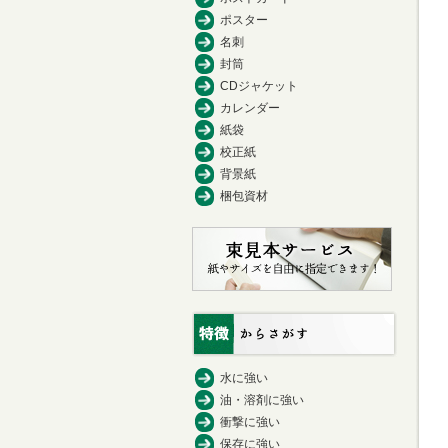
ポスター
名刺
封筒
CDジャケット
カレンダー
紙袋
校正紙
背景紙
梱包資材
水に強い
油・溶剤に強い
衝撃に強い
保存に強い