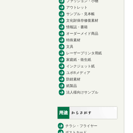
ファッション・小物
アウトレット
サンプル・見本帳
文化財保存修復素材
情報誌・書籍
オーダーメイド商品
特殊素材
文具
レーザープリンタ用紙
家庭紙・衛生紙
インクジェット紙
ユポ®メディア
防錆素材
紙製品
法人様向けサンプル
チラシ・フライヤー
ポストカード