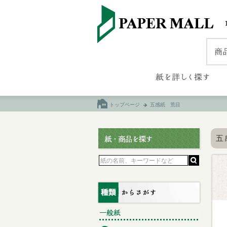
トップページ
五感紙 荒目
五