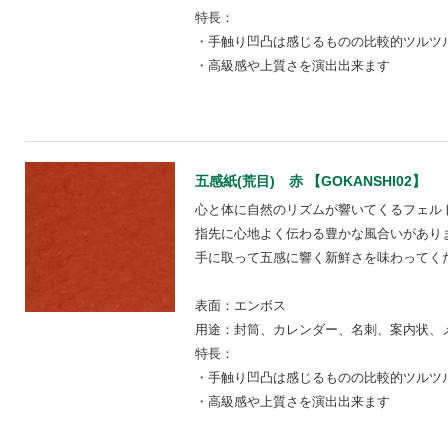
特長：
・手触り凹凸は感じるものの比較的ツルツ
・高級感や上質さを演出出来ます
五感紙(荒目) 赤 【GOKANSHI02】
心と体に自然のリズムが響いてくるフェル
指先に心地よく伝わる豊かな風合いがあり
手に取って五感に響く新鮮さを味わってく
表面：エンボス
用途：封筒、カレンダー、名刺、案内状、
特長：
・手触り凹凸は感じるものの比較的ツルツ
・高級感や上質さを演出出来ます