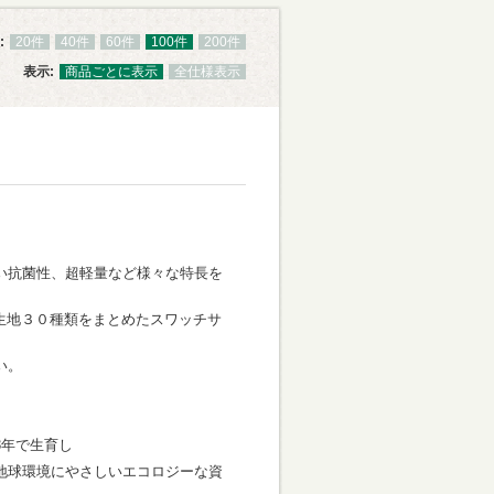
:
20件
40件
60件
100件
200件
表示:
商品ごとに表示
全仕様表示
い抗菌性、超軽量など様々な特長を
た生地３０種類をまとめたスワッチサ
い。
。
3年で生育し
地球環境にやさしいエコロジーな資