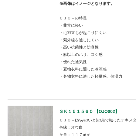
※画像はイメージとなります。
ＯＪＯ＋の特長
・非常に軽い
・毛羽立ちが起こりにくい
・紫外線を通しにくい
・高い抗菌性と防臭性
・麻以上のハリ、コシ感
・優れた通気性
・夏物衣料に適した冷涼感
・冬物衣料に適した軽量感、保温力
ＳＫ１５１５６０ 【OJO002】
ＯＪＯ＋(かみのいと)の糸で織ったテキス
色味：オウ白
斤量：１１７g/㎡