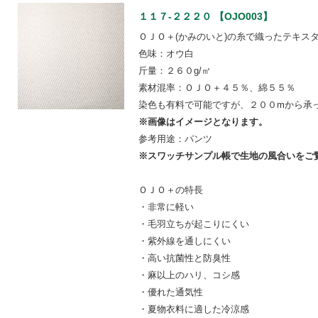
１１７-２２２０ 【OJO003】
ＯＪＯ＋(かみのいと)の糸で織ったテキス
色味：オウ白
斤量：２６０g/㎡
素材混率：ＯＪＯ＋４５％、綿５５％
染色も有料で可能ですが、２００mから承
※画像はイメージとなります。
参考用途：パンツ
※スワッチサンプル帳で生地の風合いをご
ＯＪＯ＋の特長
・非常に軽い
・毛羽立ちが起こりにくい
・紫外線を通しにくい
・高い抗菌性と防臭性
・麻以上のハリ、コシ感
・優れた通気性
・夏物衣料に適した冷涼感