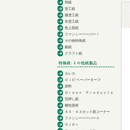
和紙
塗工紙
微塗工紙
非塗工紙
色上質紙
ファンシーペーパーⅠ
その他特殊紙
板紙
クラフト紙
カレカ
ＯＪＯ⁺ペーパーターフ
原料
Ｇｒｅｅｎ Ｐｒｏｄｕｃｔｓ
箔押し紙
梱包資材
Ａ４・Ａ３カット紙コーナー
ファンシーペーパーⅡ
ＯＪＯ＋