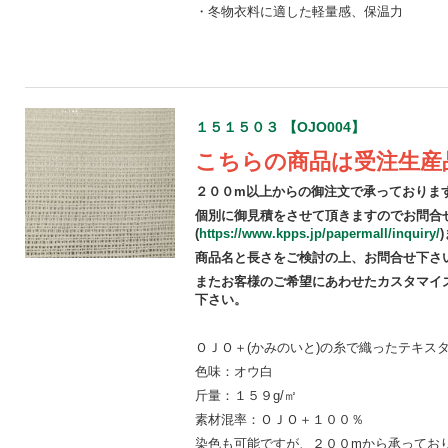
・冬物衣料に適した軽量感、保温力
１５１５０３ 【OJO004】
こちらの商品は受注生産
２００m以上からの御注文で承っておりま
個別に御見積をさせて頂きますのでお問合
(
https://www.kpps.jp/papermall/inquiry/
商品名と長さをご検討の上、お問合せ下さ
またお客様のご希望にあわせたカスタマイ
下さい。
ＯＪＯ＋(かみのいと)の糸で織ったテキス
色味：オウ白
斤量：１５９g/㎡
素材混率：ＯＪＯ＋１００％
染色も可能ですが、２００mから承ってお