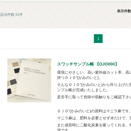
表示件数
該当件数:31件
1
スワッチサンプル帳 【OJO000】
環境にやさしい、高い紫外線カット率、高
持つＯＪＯ⁺(かみのいと)。
そんなＯＪＯ⁺(かみのいと)から作り上げ
ンプル帳が完成いたしました。
是非手に取って色味や肌触りをご確認下さ
ＯＪＯ⁺(かみのいと)の原料はマニラ麻です
マニラ麻は、肥料を必要とせず水だけで、
また成長時に二酸化炭素を吸ってくれる、
源です。