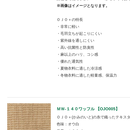
※画像はイメージとなります。
ＯＪＯ＋の特長
・非常に軽い
・毛羽立ちが起こりにくい
・紫外線を通しにくい
・高い抗菌性と防臭性
・麻以上のハリ、コシ感
・優れた通気性
・夏物衣料に適した冷涼感
・冬物衣料に適した軽量感、保温力
ＭＷ-１４０ワッフル 【OJO005】
ＯＪＯ＋(かみのいと)の糸で織ったテキス
色味：オウ白