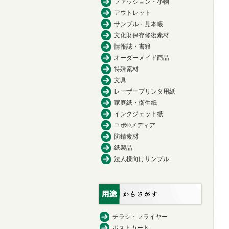
ファッション・小物
アウトレット
サンプル・見本帳
文化財保存修復素材
情報誌・書籍
オーダーメイド商品
特殊素材
文具
レーザープリンタ用紙
家庭紙・衛生紙
インクジェット紙
ユポ®メディア
防錆素材
紙製品
法人様向けサンプル
チラシ・フライヤー
ポストカード