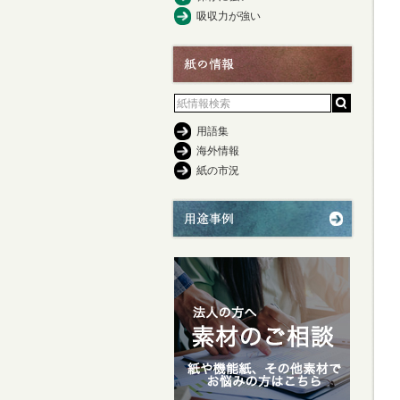
吸収力が強い
用語集
海外情報
紙の市況