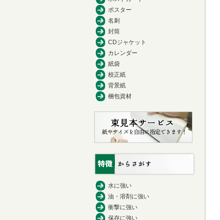
ポスター
名刺
封筒
CDジャケット
カレンダー
紙袋
校正紙
背景紙
梱包資材
水に強い
油・溶剤に強い
衝撃に強い
保存に強い