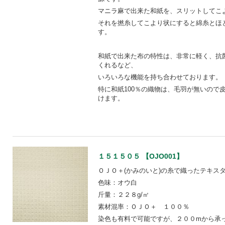
マニラ麻で出来た和紙を、スリットしてこ
それを撚糸してこより状にすると綿糸とほ
す。
和紙で出来た布の特性は、非常に軽く、抗
くれるなど、
いろいろな機能を持ち合わせております。
特に和紙100％の織物は、毛羽が無いので
けます。
１５１５０５ 【OJO001】
ＯＪＯ＋(かみのいと)の糸で織ったテキス
色味：オウ白
斤量：２２８g/㎡
素材混率：ＯＪＯ＋ １００％
染色も有料で可能ですが、２００mから承