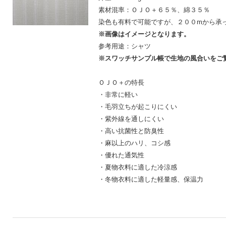
素材混率：ＯＪＯ＋６５％、綿３５％
染色も有料で可能ですが、２００mから承
※画像はイメージとなります。
参考用途：シャツ
※スワッチサンプル帳で生地の風合いをご
ＯＪＯ＋の特長
・非常に軽い
・毛羽立ちが起こりにくい
・紫外線を通しにくい
・高い抗菌性と防臭性
・麻以上のハリ、コシ感
・優れた通気性
・夏物衣料に適した冷涼感
・冬物衣料に適した軽量感、保温力