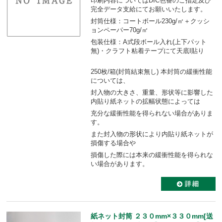
印刷内容についてはDIC色番のご指定及び
完全データ支給にてお願いいたします。
封筒仕様：コートボール230g/㎡＋クッシ
ョンペーパー70g/㎡
包装仕様：A式段ボール入れ(上下パット
無)・クラフト粘着テープにて天底I貼り
250枚/箱(封筒結束無し) 本封筒の緩衝性能
については、
封入物の大きさ、重量、形状等に影響した
内貼り紙ネットの拡幅状態によっては
充分な緩衝性能を得られない場合がありま
す。
また封入物の形状により内貼り紙ネットが
損傷する場合や
損傷した際には本来の緩衝性能を得られな
い場合があります。
紙ネット封筒 ２３０mm×３３０mm[送