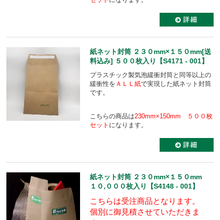
紙ネット封筒 ２３０mm×１５０mm[送
料込み] ５００枚入り【S4171 - 001】
プラスチック製気泡緩衝封筒と同等以上の
緩衝性を
ＡＬＬ紙
で実現した紙ネット封筒
です。
こちらの商品は
230mm×150mm ５００枚
セット
になります。
紙ネット封筒 ２３０mm×１５０mm
１０,０００枚入り【S4148 - 001】
こちらは受注商品となります。
個別に御見積させていただきま