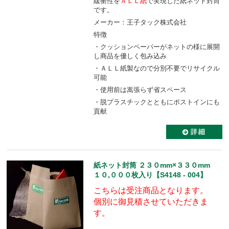
緩衝性を
ＡＬＬ紙
で実現した紙ネット封筒
です。
メーカー：王子タック株式会社
特徴
・クッションペーパーがネットの様に展開
し商品を優しく包み込み
・ＡＬＬ紙製なので分別不要でリサイクル
可能
・使用前は嵩張らず省スペース
・脱プラスチックとともにポストインにも
貢献
紙ネット封筒 ２３０mm×３３０mm
１０,０００枚入り【S4148 - 004】
こちらは受注商品となります。
個別に御見積させていただきま
す。