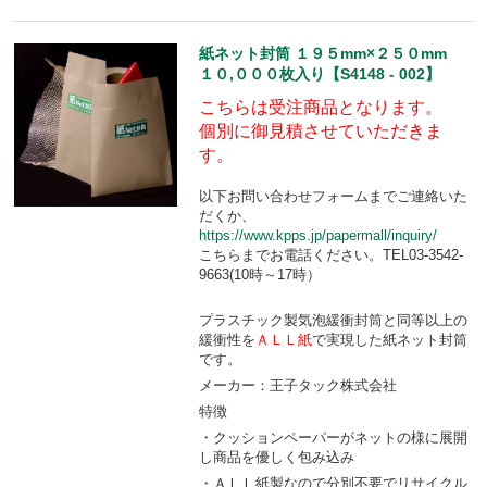
紙ネット封筒 １９５mm×２５０mm
１０,０００枚入り【S4148 - 002】
こちらは受注商品となります。
個別に御見積させていただきま
す。
以下お問い合わせフォームまでご連絡いた
だくか、
https://www.kpps.jp/papermall/inquiry/
こちらまでお電話ください。TEL03-3542-
9663(10時～17時）
プラスチック製気泡緩衝封筒と同等以上の
緩衝性を
ＡＬＬ紙
で実現した紙ネット封筒
です。
メーカー：王子タック株式会社
特徴
・クッションペーパーがネットの様に展開
し商品を優しく包み込み
・ＡＬＬ紙製なので分別不要でリサイクル