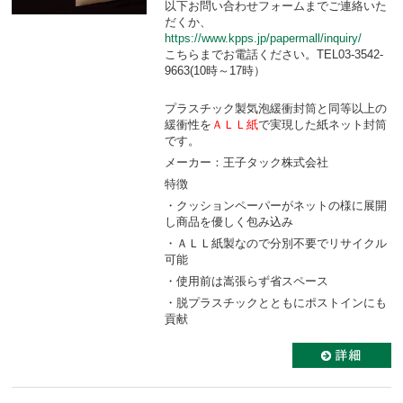
以下お問い合わせフォームまでご連絡いた
だくか、
https://www.kpps.jp/papermall/inquiry/
こちらまでお電話ください。TEL03-3542-
9663(10時～17時）
プラスチック製気泡緩衝封筒と同等以上の
緩衝性を
ＡＬＬ紙
で実現した紙ネット封筒
です。
メーカー：王子タック株式会社
特徴
・クッションペーパーがネットの様に展開
し商品を優しく包み込み
・ＡＬＬ紙製なので分別不要でリサイクル
可能
・使用前は嵩張らず省スペース
・脱プラスチックとともにポストインにも
貢献