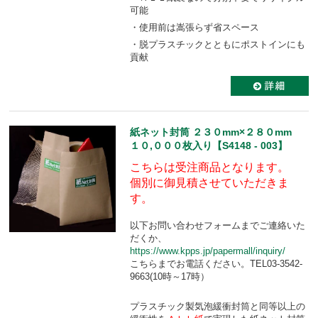
可能
・使用前は嵩張らず省スペース
・脱プラスチックとともにポストインにも
貢献
紙ネット封筒 ２３０mm×２８０mm
１０,０００枚入り【S4148 - 003】
こちらは受注商品となります。
個別に御見積させていただきま
す。
以下お問い合わせフォームまでご連絡いた
だくか、
https://www.kpps.jp/papermall/inquiry/
こちらまでお電話ください。TEL03-3542-
9663(10時～17時）
プラスチック製気泡緩衝封筒と同等以上の