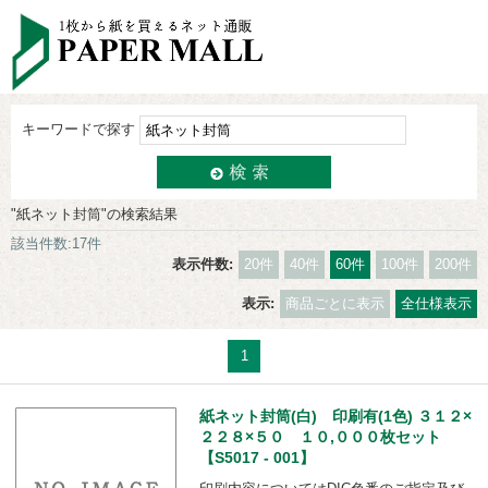
キーワードで探す
"紙ネット封筒"の検索結果
該当件数:17件
表示件数:
20件
40件
60件
100件
200件
表示:
商品ごとに表示
全仕様表示
1
紙ネット封筒(白) 印刷有(1色) ３１２×
２２８×５０ １０,０００枚セット
【S5017 - 001】