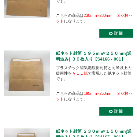
です。
こちらの商品は
230mm×280mm ３０枚セ
ット
になります。
紙ネット封筒 １９５mm×２５０mm[送
料込み] ３０枚入り【S4166 - 001】
プラスチック製気泡緩衝封筒と同等以上の
緩衝性を
ＡＬＬ紙
で実現した紙ネット封筒
です。
こちらの商品は
195mm×250mm ３０枚セ
ット
になります。
紙ネット封筒 ２３０mm×１５０mm[送
料込み] ３０枚入り【S4167 - 001】