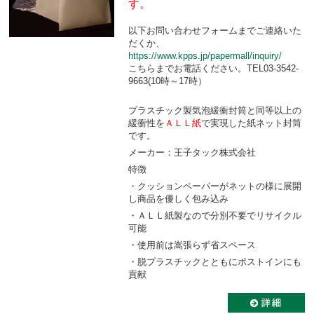
す。
以下お問い合わせフォームまでご連絡いた
だくか、
https://www.kpps.jp/papermall/inquiry/
こちらまでお電話ください。TEL03-3542-
9663(10時～17時）
プラスチック製気泡緩衝封筒と同等以上の
緩衝性を
ＡＬＬ紙
で実現した紙ネット封筒
です。
メーカー：王子タック株式会社
特徴
・クッションペーパーがネットの様に展開
し商品を優しく包み込み
・ＡＬＬ紙製なので分別不要でリサイクル
可能
・使用前は嵩張らず省スペース
・脱プラスチックとともにポストインにも
貢献