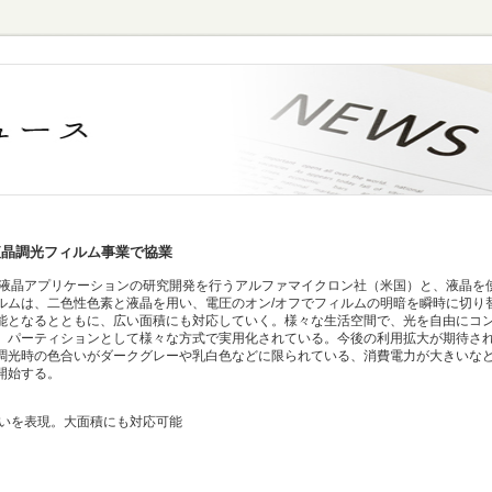
液晶調光フィルム事業で協業
晶アプリケーションの研究開発を行うアルファマイクロン社（米国）と、液晶を
ルムは、二色性色素と液晶を用い、電圧のオン/オフでフィルムの明暗を瞬時に切り
能となるとともに、広い面積にも対応していく。様々な生活空間で、光を自由にコ
、パーティションとして様々な方式で実用化されている。今後の利用拡大が期待さ
調光時の色合いがダークグレーや乳白色などに限られている、消費電力が大きいな
開始する。
いを表現。大面積にも対応可能