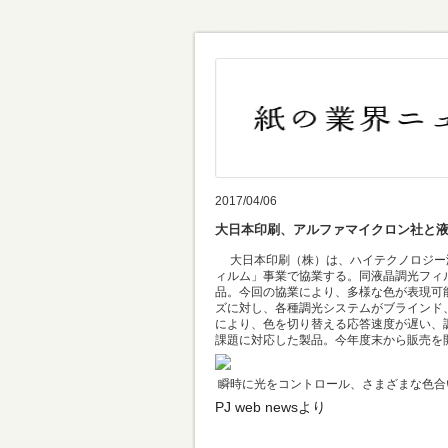
2017/04/06
大日本印刷、アルファマイクロン社と
大日本印刷（株）は、ハイテクノロジー液
ィルム」事業で協業する。同液晶調光フィ
品。今回の協業により、多様な色が表現可
ズに対し、各種調光システムがブラインド
により、色を切り替える応答速度が遅い、
課題に対応した製品。今年度末から販売を
瞬時に光をコントロール、さまざまな色合
PJ
web newsより