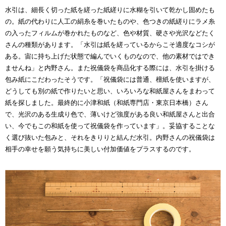
水引は、細長く切った紙を縒った紙縒りに水糊を引いて乾かし固めたも
の。紙の代わりに人工の絹糸を巻いたものや、色つきの紙縒りにラメ糸
の入ったフィルムが巻かれたものなど、色や材質、硬さや光沢などたく
さんの種類があります。「水引は紙を縒っているからこそ適度なコシが
ある。宙に持ち上げた状態で編んでいくものなので、他の素材ではでき
ませんね」と内野さん。また祝儀袋を商品化する際には、水引を掛ける
包み紙にこだわったそうです。「祝儀袋には普通、檀紙を使いますが、
どうしても別の紙で作りたいと思い、いろいろな和紙屋さんをまわって
紙を探しました。最終的に小津和紙（和紙専門店・東京日本橋）さん
で、光沢のある生成り色で、薄いけど強度がある良い和紙屋さんと出合
い、今でもこの和紙を使って祝儀袋を作っています」。妥協することな
く選び抜いた包みと、それをきりりと結んだ水引。内野さんの祝儀袋は
相手の幸せを願う気持ちに美しい付加価値をプラスするのです。