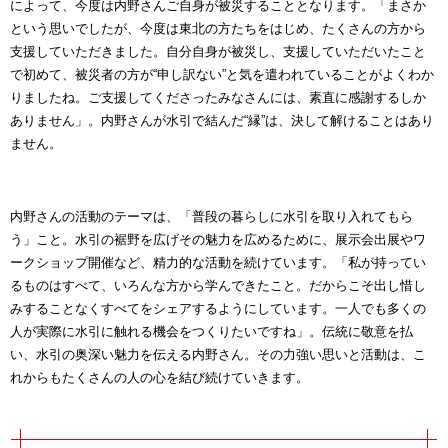
によって、今度は内野さんご自身が被災することとなります。「まさか
という思いでしたが、今度は東北の方たちをはじめ、たくさんの方から
支援していただきました。自分自身が被災し、支援していただいたこと
で初めて、被災者の方が“申し訳ない”と気を遣われていることがよくわか
りましたね。ご支援してくださったみなさんには、素直に感謝するしか
ありません」。内野さんが水引で結んだ“縁”は、決して解けることはあり
ません。
内野さんの活動のテーマは、「普段の暮らしに水引を取り入れてもら
う」こと。水引の裾野を広げその魅力を広めるために、展示会出展やワ
ークショップ開催など、精力的な活動を続けています。「私が持ってい
るものはすべて、いろんな方から学んできたこと。だからこそ出し惜し
みすることなくすべてをシェアするようにしています。一人でも多くの
人が実際に水引に触れる機会をつくりたいですね」。伝統に敬意を払
い、水引の奥深い魅力を伝える内野さん。その力強い思いと活動は、こ
れからもたくさんの人の心を結び続けていきます。