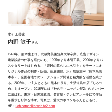
水引工芸家
内野 敏子
さん
1963年、熊本生まれ。武蔵野美術短期大学卒業。広告デザイン、
建築設計の仕事を経たのち、1995年より水引工芸、2000年よりバ
スケタリーをはじめる。「普段の暮らしに水引を」をテーマにオ
リジナル作品の制作・販売、個展開催、水引教室主宰（熊本県熊
本市）、全国各地でのワークショップ開催と精力的な活動を続け
る。2005年、ご主人とともに熊本に戻り、生活道具の店『しろつ
め』をオープン。2016年には『神の手・ニッポン展2』のメンバー
に選ばれ、東京・目黒雅叙園、名古屋・テレピアホールにて作品
を展示し好評を博す。写真は、愛犬のポロンちゃんとともに。
HP：
uchinotoshiko.web.fc2.com