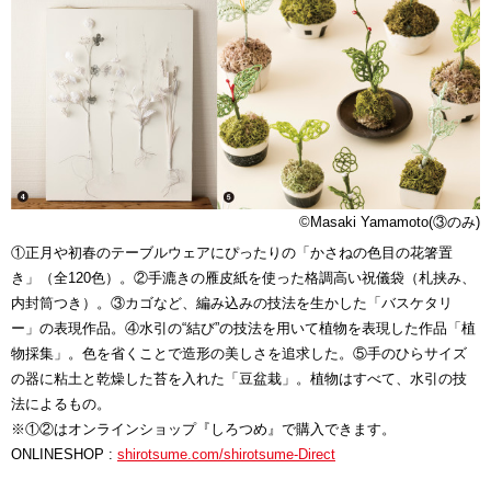
©Masaki Yamamoto(③のみ)
①正月や初春のテーブルウェアにぴったりの「かさねの色目の花箸置
き」（全120色）。②手漉きの雁皮紙を使った格調高い祝儀袋（札挟み、
内封筒つき）。③カゴなど、編み込みの技法を生かした「バスケタリ
ー」の表現作品。④水引の“結び”の技法を用いて植物を表現した作品「植
物採集」。色を省くことで造形の美しさを追求した。⑤手のひらサイズ
の器に粘土と乾燥した苔を入れた「豆盆栽」。植物はすべて、水引の技
法によるもの。
※①②はオンラインショップ『しろつめ』で購入できます。
ONLINESHOP :
shirotsume.com/shirotsume-Direct