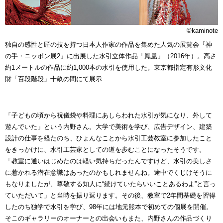
©kaminote
独自の感性と匠の技を持つ日本人作家の作品を集めた人気の展覧会『神
の手・ニッポン展2』に出展した水引立体作品「鳳凰」（2016年）。高さ
約1メートルの作品に約1,000本の水引を使用した。東京都指定有形文化
財「百段階段」十畝の間にて展示
「子どもの頃から祝儀袋や料理にあしらわれた水引が気になり、外して
遊んでいた」という内野さん。大学で美術を学び、広告デザイン、建築
設計の仕事を経たのち、ひょんなことから水引工芸教室に参加したこと
をきっかけに、水引工芸家としての道を歩むことになったそうです。
「教室に通いはじめたのは軽い気持ちだったんですけど、水引の美しさ
に惹かれる潜在意識はあったのかもしれませんね。途中でくじけそうに
もなりましたが、尊敬する知人に“続けていたらいいことあるわよ”と言っ
ていただいて」と当時を振り返ります。その後、教室で2年間基礎を習得
したのち独学で水引を学び、98年には地元熊本で初めての個展を開催。
そこのギャラリーのオーナーとの出会いもまた、内野さんの作品づくり