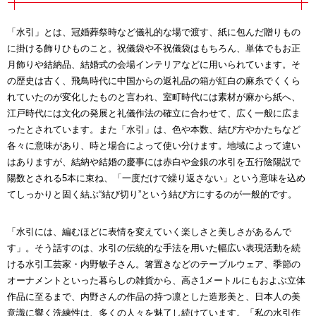
「水引」とは、冠婚葬祭時など儀礼的な場で渡す、紙に包んだ贈りもの
に掛ける飾りひものこと。祝儀袋や不祝儀袋はもちろん、単体でもお正
月飾りや結納品、結婚式の会場インテリアなどに用いられています。そ
の歴史は古く、飛鳥時代に中国からの返礼品の箱が紅白の麻糸でくくら
れていたのが変化したものと言われ、室町時代には素材が麻から紙へ、
江戸時代には文化の発展と礼儀作法の確立に合わせて、広く一般に広ま
ったとされています。また「水引」は、色や本数、結び方やかたちなど
各々に意味があり、時と場合によって使い分けます。地域によって違い
はありますが、結納や結婚の慶事には赤白や金銀の水引を五行陰陽説で
陽数とされる5本に束ね、「一度だけで繰り返さない」という意味を込め
てしっかりと固く結ぶ“結び切り”という結び方にするのが一般的です。
「水引には、編むほどに表情を変えていく楽しさと美しさがあるんで
す」。そう話すのは、水引の伝統的な手法を用いた幅広い表現活動を続
ける水引工芸家・内野敏子さん。箸置きなどのテーブルウェア、季節の
オーナメントといった暮らしの雑貨から、高さ1メートルにもおよぶ立体
作品に至るまで、内野さんの作品の持つ凛とした造形美と、日本人の美
意識に響く洗練性は、多くの人々を魅了し続けています。「私の水引作