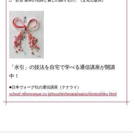
□
「折形 基本の包みと暮しの贈りもの」（文化出版局）
「水引」の技法を自宅で学べる通信講座が開講
中！
■
日本ヴォーグ社の通信講座（テナライ）
school.nihonvogue.co.jp/tsushin/tenarai/wa/uchinotoshiko.html