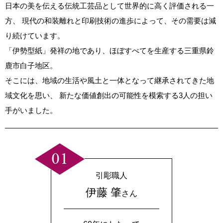
日本の美を伝える伝統工芸品として世界的に高く評価される一
方、
現代の和装離れと印刷技術の進歩によって、その需要は減
り続けています。
「伊勢型紙」発祥の地であり、ほぼすべてを生産する三重県鈴
鹿市白子地区。
そこには、地域の生活や風土と一体となって継承されてきた地
域文化を思い、
新たな価値創出の可能性を模索する3人の担い
手がいました。
引彫職人
伊藤 肇
さん