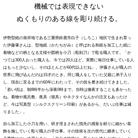
機械では表現できない
ぬくもりのある線を彫り続ける。
伊勢型紙の発祥地である三重県鈴鹿市白子（しろこ）地区で生まれ育っ
た伊藤肇さんは、型地紙（かたぢがみ）と呼ばれる和紙を加工した紙に
着物などの柄となる文様や図柄を小刀（彫刻刀）で彫る職人です。「か
つては300人おった職人も、今では20人ほど。実際に毎日仕事している人
はもっと少ないし、そのほとんどが60代以上だね」。伊藤さんが職人の
世界に飛び込んだのは15才のとき。同じ職人をしていた父親に弟子入り
し、現在に至るまでの60年にわたって、その技を磨き続けてきました。
「若い頃は、朝8時半から深夜0時まで。当時は徹夜することも多かった
ね。着物や風呂敷、夜具（寝具）やネクタイなんかの注文もあったけ
ど、今は写真型（シルクスクリーン印刷）があるから、だいぶ仕事は減
りました」。
自ら加工した小刀を用い、研ぎ澄まされた指先の感覚を頼りに細かい装
飾を施していく彫り職人の手仕事。その技術を次の世代に継承していく