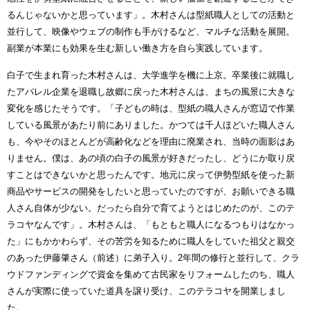
るんじゃないかと思っています」。木村さんは型紙職人としての活動と
並行して、映像やウェブの制作も手がけるなど、マルチな活動を展開。
副業が本業にも効果を生む新しい働き方を自ら実践しています。
白子で生まれ育った木村さんは、大学進学を機に上京。卒業後に就職し
たアパレル企業を退職し故郷に戻った木村さんは、まちの風景に大きな
変化を感じたそうです。「子どもの時は、型紙の職人さんが窓辺で作業
している風景があたり前にありました。かつては千人ほどいた職人さん
も、今やそのほとんどが高齢化などを理由に廃業され、当時の面影はあ
りません。僕は、あの頃の白子の風景が好きだったし、どうにか取り戻
すことはできないかと思ったんです。地元に戻って伊勢型紙を使った新
商品やサービスの開発をしたいと思っていたのですが、お願いできる職
人さん自体が少ない。だったら自分で育てようとはじめたのが、このテ
ラコヤなんです」。木村さんは、「もともと職人になるつもりはなかっ
た」にもかかわらず、その苦労を知るために職人をしていた祖父と親交
のあった伊藤肇さん（前述）に弟子入り。2年間の修行と並行して、クラ
ウドファンディングで資金を集めて古民家をリフォームしたのち、職人
さんが実際に使っていた道具を譲り受け、このテラコヤを開業しまし
た。