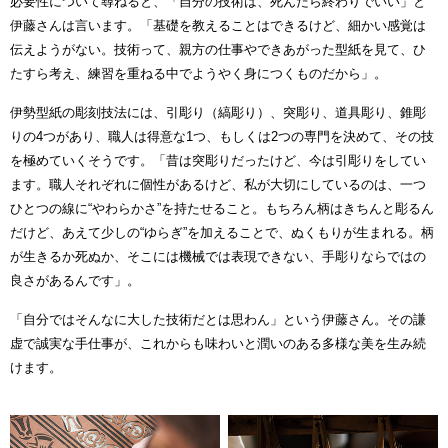
必要性について尋ねると、「自分の技術は、死んだら終わりでいい」と
伊藤さんは言います。「基礎を教えることはできるけど、細かい感覚は
伝えようがない。技術って、親方の仕事やできあがった型紙を見て、ひ
たすら考え、練習を重ねる中でようやく身につくものだから」。
伊勢型紙の彫刻技法には、引彫り（縞彫り）、突彫り、道具彫り、錐彫
りの4つがあり、職人は得意な1つ、もしくは2つの専門を決めて、その技
を極めていくそうです。「昔は突彫りだったけど、今は引彫りをしてい
ます。職人それぞれに個性があるけど、私が大切にしているのは、一つ
ひとつの線に“やわらかさ”を持たせること。もちろん柄はきちんと彫るん
だけど、あえて少しの“ゆらぎ”を加えることで、ぬくもりが生まれる。柄
が生きるか死ぬか、そこには機械では表現できない、手彫りならではの
良さがあるんです」。
「自分ではそんなに大した技術だとは思わん」という伊藤さん。その謙
虚で誠実な手仕事が、これからも味わいと潤いのある多様な美を生み続
けます。