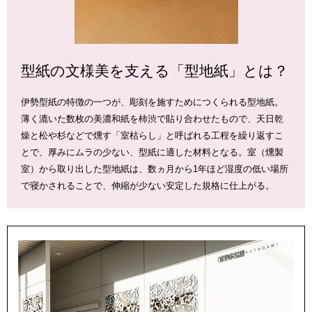
型紙の文様美を支える「型地紙」とは？
伊勢型紙の特徴の一つが、彫刻を施すためにつくられる型地紙。
薄く漉いた数枚の美濃和紙を柿渋で貼り合わせたもので、天日乾
燥と松や杉などで燻す「室枯らし」と呼ばれる工程を繰り返すこ
とで、厚みにムラの少ない、型紙に適した材料となる。室（燻製
室）から取り出した型地紙は、数ヵ月から1年ほど湿度の低い場所
で寝かされることで、伸縮が少ない安定した規格に仕上がる。