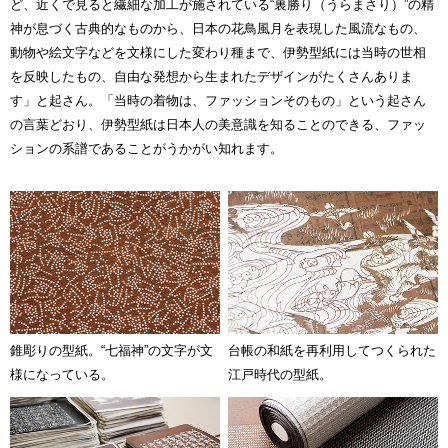
ど、近くで見ると繊細な加工が施されている“裏勝り（うらまさり）”の精
神が息づく古典的なものから、日本の花鳥風月を表現した風流なもの、
動物や絵文字などを文様にした変わり種まで、伊勢型紙には当時の世相
を反映したもの、自由な発想から生まれたデザインがたくさんありま
す」と起さん。「当時の着物は、ファッションそのもの」という起さん
の言葉どおり、伊勢型紙は日本人の美意識を知ることのできる、ファッ
ションの系譜であることがうかがい知れます。
錐彫りの型紙。“七福神”の文字が文
台帳の和紙を再利用してつくられた
様になっている。
江戸時代の型紙。