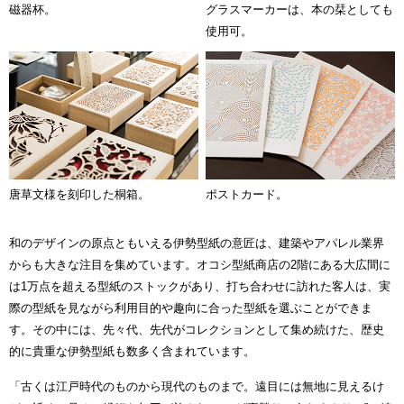
磁器杯。
グラスマーカーは、本の栞としても
使用可。
唐草文様を刻印した桐箱。
ポストカード。
和のデザインの原点ともいえる伊勢型紙の意匠は、建築やアパレル業界
からも大きな注目を集めています。オコシ型紙商店の2階にある大広間に
は1万点を超える型紙のストックがあり、打ち合わせに訪れた客人は、実
際の型紙を見ながら利用目的や趣向に合った型紙を選ぶことができま
す。その中には、先々代、先代がコレクションとして集め続けた、歴史
的に貴重な伊勢型紙も数多く含まれています。
「古くは江戸時代のものから現代のものまで。遠目には無地に見えるけ