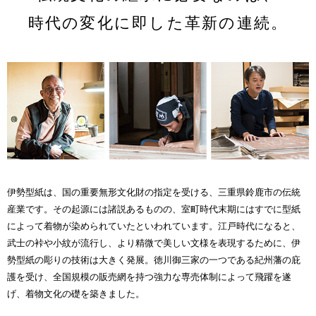
時代の変化に即した革新の連続。
伊勢型紙は、国の重要無形文化財の指定を受ける、三重県鈴鹿市の伝統
産業です。その起源には諸説あるものの、室町時代末期にはすでに型紙
によって着物が染められていたといわれています。江戸時代になると、
武士の裃や小紋が流行し、より精微で美しい文様を表現するために、伊
勢型紙の彫りの技術は大きく発展。徳川御三家の一つである紀州藩の庇
護を受け、全国規模の販売網を持つ強力な専売体制によって飛躍を遂
げ、着物文化の礎を築きました。