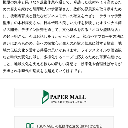
極限の集中と限りなき反復作業を通して、卓越した技術をより高めるた
めの努力を続ける引彫職人の伊藤肇さん。故郷の原風景を取り戻すため
に、後継者育成と新たなビジネスモデルの確立をめざす「テラコヤ伊勢
型紙」の木村淳史さん。日本伝統の美しい文様を反映したオリジナル商
品の開発、デザイン販売を通して、文化継承を図る「オコシ型紙商店」
の起正明さん。今回お話しをうかがった3名は、視点やアプローチ方法に
違いはあるものの、美への探究心と先人の経験と知恵に対する敬意、地
域の伝統文化を愛する共通の思いがあります。ライフスタイルや価値観
など時代の変化に即し、多様化するニーズに応えるために革新を続ける
こと。地域文化を支える彼らの新しい発想は、効率化や合理性ばかりが
要求される時代の荒波をも超えていくはずです。