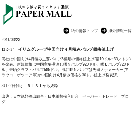
紙の情報トップ
海外情報一覧
2011/03/23
ロシア イリムグループ中国向け４月積みパルプ価格値上げ
同社は中国向け4月積み主要パルプ3種類の価格値上げ(幅10ドル~30／トン)
を発表。新規価格は中国主要港渡し晒Ｎパルプ920ドル、晒Ｌパルプ720ド
ル、未晒クラフトパルプ585ドル。既に晒Ｎパルプは先週大手メーカー(ア
ラウコ、ボツニア等)が中国向け4月積み価格を30ドル値上げ発表済。
3月22日付け ＲＩＳＩから抜粋
出典：日本紙類輸出組合・日本紙類輸入組合 ペーパー・トレード ブロ
グ