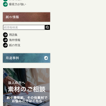
吸収力が強い
用語集
海外情報
紙の市況