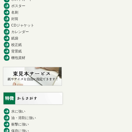
ポスター
名刺
封筒
CDジャケット
カレンダー
紙袋
校正紙
背景紙
梱包資材
水に強い
油・溶剤に強い
衝撃に強い
保存に強い