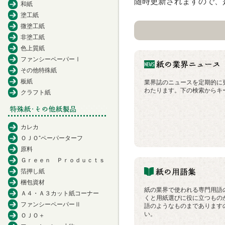
随時更新されますので、
和紙
塗工紙
微塗工紙
非塗工紙
色上質紙
ファンシーペーパーⅠ
その他特殊紙
板紙
業界誌のニュースを定期的に
わたります。下の検索からキ
クラフト紙
カレカ
ＯＪＯ⁺ペーパーターフ
原料
Ｇｒｅｅｎ Ｐｒｏｄｕｃｔｓ
箔押し紙
梱包資材
紙の業界で使われる専門用語
Ａ４・Ａ３カット紙コーナー
くと用紙選びに役に立つもの
ファンシーペーパーⅡ
語のようなものまであります
い。
ＯＪＯ＋