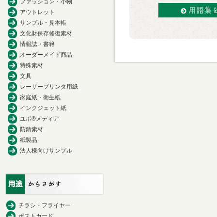
ファッション・小物
アウトレット
サンプル・見本帳
文化財保存修復素材
情報誌・書籍
オーダーメイド商品
特殊素材
文具
レーザープリンタ用紙
家庭紙・衛生紙
インクジェット紙
ユポ®メディア
防錆素材
紙製品
法人様向けサンプル
チラシ・フライヤー
ポストカード