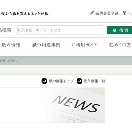
８万㌧設置へ
紙の情報トップ
海外情報一覧