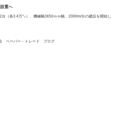
㌧設置へ
台（各3.4万㌧）、機械幅3650ｍｍ幅、2000m/分の建設を開始し
合 ペーパー・トレード ブログ