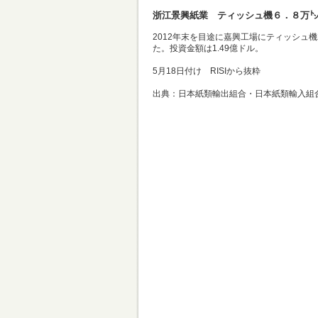
浙江景興紙業 ティッシュ機６．８万
2012年末を目途に嘉興工場にティッシュ機2
た。投資金額は1.49億ドル。
5月18日付け RISIから抜粋
出典：日本紙類輸出組合・日本紙類輸入組