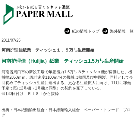
紙の情報トップ
海外情報一覧
2011/07/25
河南护理佳紙業 ティッシュ１．５万㌧生産開始
河南护理佳（Hulijia）紙業 ティッシュ1.5万㌧生産開始
河南省周口市の新設工場で年産能力1.5万㌧のティッシュ機が稼働した。機
械幅2850ｍｍ、設計速度1100ｍ/分の機械は韓国及び中国製。同社として今
回初めてティッシュ生産に進出する。更なる生産拡大に向け、11月に稼働
予定で既に2号機（1号機と同型）の契約を完了している。
6月30日付け ＲＩＳＩから抜粋
出典：日本紙類輸出組合・日本紙類輸入組合 ペーパー・トレード ブロ
グ