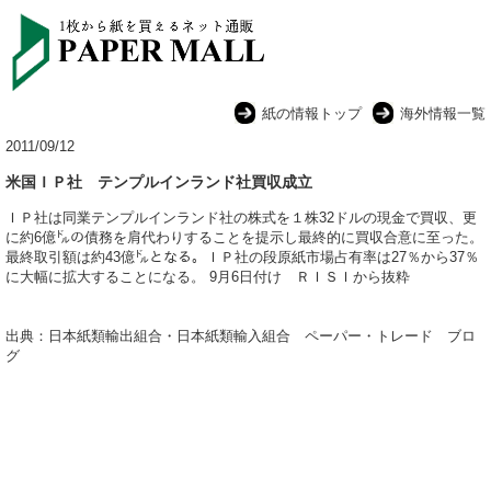
紙の情報トップ
海外情報一覧
2011/09/12
米国ＩＰ社 テンプルインランド社買収成立
ＩＰ社は同業テンプルインランド社の株式を１株32ドルの現金で買収、更
に約6億㌦の債務を肩代わりすることを提示し最終的に買収合意に至った。
最終取引額は約43億㌦となる。ＩＰ社の段原紙市場占有率は27％から37％
に大幅に拡大することになる。 9月6日付け ＲＩＳＩから抜粋
出典：日本紙類輸出組合・日本紙類輸入組合 ペーパー・トレード ブロ
グ