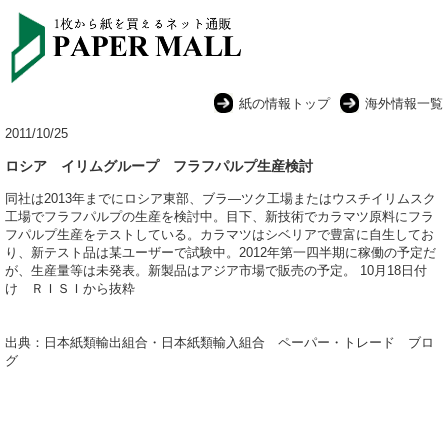
紙の情報トップ
海外情報一覧
2011/10/25
ロシア イリムグループ フラフパルプ生産検討
同社は2013年までにロシア東部、ブラ―ツク工場またはウスチイリムスク
工場でフラフパルプの生産を検討中。目下、新技術でカラマツ原料にフラ
フパルプ生産をテストしている。カラマツはシベリアで豊富に自生してお
り、新テスト品は某ユーザーで試験中。2012年第一四半期に稼働の予定だ
が、生産量等は未発表。新製品はアジア市場で販売の予定。 10月18日付
け ＲＩＳＩから抜粋
出典：日本紙類輸出組合・日本紙類輸入組合 ペーパー・トレード ブロ
グ