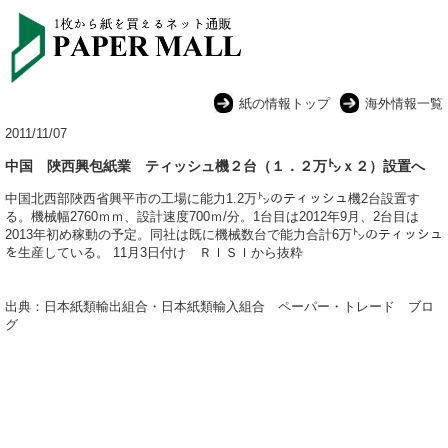
紙の情報トップ
海外情報一覧
2011/11/07
中国 陜西興包紙業 ティッシュ機２台（１．２万㌧ｘ２）設置へ
中国北西部陜西省興平市の工場に能力1.2万㌧のティッシュ機2台設置す
る。機械幅2760ｍｍ、設計速度700ｍ/分。1台目は2012年9月、2台目は
2013年初め稼動の予定。同社は既に機械数台で能力合計6万㌧のティッシュ
を生産している。 11月3日付け ＲＩＳＩから抜粋
出典：日本紙類輸出組合・日本紙類輸入組合 ペーパー・トレード ブロ
グ