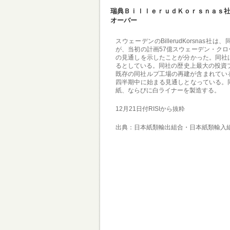
瑞典ＢｉｌｌｅｒｕｄＫｏｒｓｎａｓ
オーバー
スウェーデンのBillerudKorsna
が、当初の計画57億スウェーデン・クロ
の見通しを示したことが分かった。同社
るとしている。
同社の歴史上最大の投資プ
既存の同社ルプ工場の再建が含まれてい
四半期中に始まる見通しとなっている。
紙、ならびに白ライナーを製造する。
12月21日付RISIから抜粋
出典：日本紙類輸出組合・日本紙類輸入