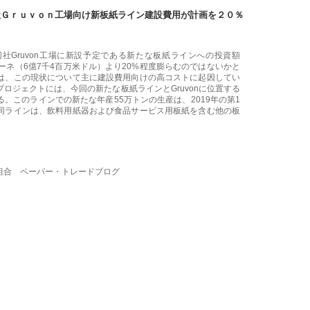
社Ｇｒｕｖｏｎ工場向け新板紙ライン建設費用が計画を２０％
s社は、同社Gruvon工場に新設予定である新たな板紙ラインへの投資額
ーネ（6億7千4百万米ドル）より20%程度膨らむのではないかと
は、この現状について主に建設費用向けの高コストに起因してい
ロジェクトには、今回の新たな板紙ラインとGruvonに位置する
る。このラインでの
新たな年産55万トンの生産は、2019年の第1
同ラインは、飲料用紙器および食品サービス用板紙を含む他の板
組合 ペーパー・トレードブログ