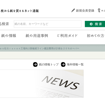
ａｓ社Ｇｒｕｖｏｎ工場向け新板紙ライン建設費用が計画を２０％オーバー
紙の情報トップ
海外情報一覧