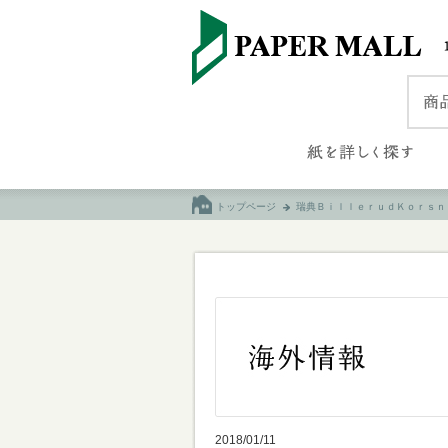
トップページ
瑞典ＢｉｌｌｅｒｕｄＫｏｒｓｎ
2018/01/11