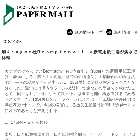
紙の情報トップ
海外情報一覧
2018/01/25
加Ｋｒｕｇｅｒ社Ｂｒｏｍｐｔｏｎｖｉｌｌｅ新聞用紙工場が洪水で
休転
カナダのケベック州Bromptonvilleに位置するKruger社の新聞用紙工場
は、豪雨による近隣の川の氾濫、鉄道の鉄橋流失、工場構内への深さ約
4フィートの浸水などが発生した1月13日早朝に閉鎖状態となったことが
分かった。週中には構内やラインの洗浄・乾燥などの手当てを続けたこ
とで、同社は1月17日になって数日中には操業再開に漕ぎ着けるであろ
うと公表した。RISI独自のデータベースによれば、同工場の生産能力は
年産20万7千トンで、今回の災害による逸失生産量は新聞用紙約4千トン
に及ぶであろうと推測される。
1月17日付RISIから抜粋
出典：日本紙類輸出組合・日本紙類輸入組合 ペーパー・トレードブロ
グ