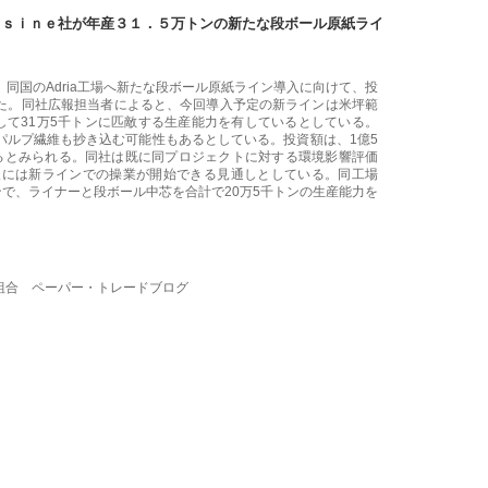
ｅｓｉｎｅ社が年産３１．５万トンの新たな段ボール原紙ライ
ine社が、同国のAdria工場へ新たな段ボール原紙ライン導入に向けて、投
た。同社広報担当者によると、今回導入予定の新ラインは米坪範
産にして31万5千トンに匹敵する生産能力を有しているとしている。
パルプ繊維も抄き込む可能性もあるとしている。投資額は、1億5
るとみられる。同社は既に同プロジェクトに対する環境影響評価
後には新ラインでの操業が開始できる見通しとしている。同工場
ンで、ライナーと段ボール中芯を合計で20万5千トンの生産能力を
組合 ペーパー・トレードブログ