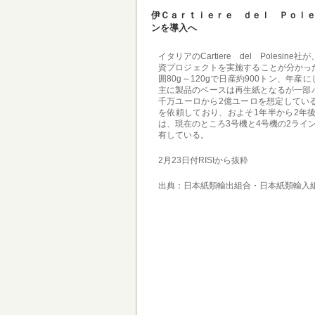
伊Ｃａｒｔｉｅｒｅ ｄｅｌ Ｐｏｌ
ンを導入へ
イタリアのCartiere del Poles
資プロジェクトを実施することが分かっ
囲80g～120gで日産約900トン、年
主に製品のベースは再生紙となるが一部
千万ユーロから2億ユーロを想定してい
を依頼しており、およそ1年半から2年
は、現在のところ3号機と4号機の2ライ
有している。
2月23日付RISIから抜粋
出典：日本紙類輸出組合・日本紙類輸入