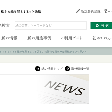
ｏｌｅｓｉｎｅ社が年産３１．５万トンの新たな段ボール原紙ラインを導入へ
紙の情報トップ
海外情報一覧