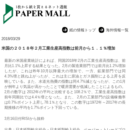
紙の情報トップ
海外情報一覧
2018/03/29
米国の２０１８年２月工業生産高指数は前月から１．１％増加
最新の米国産業統計によれば、同国2018年2月の工業生産高指数は、前
月比1.1%上昇する結果となった。2月の製造業部門では前月比1.2%増加
したが、これは昨年10月以降最大の増加で、一方、
鉱業部門では同
4.3%増と跳ね上がったが、これは主に原油とガス掘削による上昇を反
映している。また、水道光熱費の指数は同4.7%減となったが、
この1月
が例年より気温が高かったことで暖房需要が低減したことによるもの。
2月の数字は 2012年の平均と比較すると108.2％で、工業生産高指数は
前年同期比では4.4％増となった。また、 2月の工業部門の設備稼働率
は0.7%ポイント上昇し78.1％となり、この数字は1972年～2017年の長
期推移の平均を1.7%ポイント下回っている。
3月16日付RISIから抜粋
出典：日本紙類輸出組合・日本紙類輸入組合 ペーパー・トレードブロ