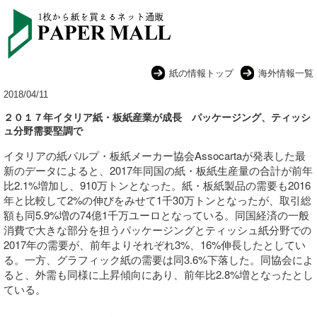
紙の情報トップ
海外情報一覧
2018/04/11
２０１７年イタリア紙・板紙産業が成長 パッケージング、ティッシ
ュ分野需要堅調で
イタリアの紙パルプ・板紙メーカー協会Assocartaが発表した最
新のデータによると、2017年同国の紙・板紙生産量の合計が前年
比2.1%増加し、910万トンとなった。紙・板紙製品の需要も2016
年と比較して2%の伸びをみせて1千30万トンとなったが、取引総
額も同5.9%増の74億1千万ユーロとなっている。同国経済の一般
消費で大きな部分を担うパッケージングとティッシュ紙分野での
2017年の需要が、前年よりそれぞれ3%、16%伸長したとしてい
る。一方、グラフィック紙の需要は同3.6%下落した。同協会によ
ると、外需も同様に上昇傾向にあり、前年比2.8%増となったとし
ている。