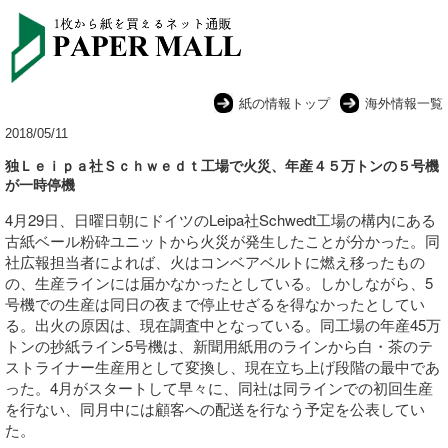
紙の情報トップ
海外情報一覧
2018/05/11
独Ｌｅｉｐａ社Ｓｃｈｗｅｄｔ工場で火災、年産４５万トンの５号機
が一時停機
4月29日、日曜日朝にドイツのLeipa社Schwedt工場の構内にある
古紙ベール粉砕ユニットから火災が発生したことが分かった。同
社広報担当者によれば、火はコンベアベルトに燃え移ったもの
の、生産ラインには届かなかったとしている。しかしながら、5
号機での生産は同日の夜まで停止せざるを得なかったとしてい
る。出火の原因は、現在調査中となっている。同工場の年産45万
トンの抄紙ライン5号機は、新聞用紙用のラインから白・茶のテ
ストライナー生産用として変換し、現在立ち上げ段階の最中であ
った。4月がスタートして早々に、同社は同ラインでの初回生産
を行ない、同月中には顧客への配送を行なう予定を公表してい
た。