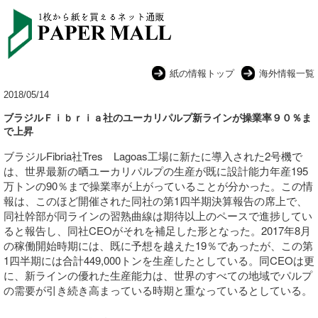
紙の情報トップ
海外情報一覧
2018/05/14
ブラジルＦｉｂｒｉａ社のユーカリパルプ新ラインが操業率９０％ま
で上昇
ブラジルFibria社Tres Lagoas工場に新たに導入された2号機で
は、世界最新の晒ユーカリパルプの生産が既に設計能力年産195
万トンの90％まで操業率が上がっていることが分かった。この情
報は、このほど開催された同社の第1四半期決算報告の席上で、
同社幹部が同ラインの習熟曲線は期待以上のペースで進捗してい
ると報告し、同社CEOがそれを補足した形となった。2017年8月
の稼働開始時期には、既に予想を越えた19％であったが、この第
1四半期には合計449,000トンを生産したとしている。同CEOは更
に、
新ラインの優れた生産能力は、世界のすべての地域でパルプ
の需要が引き続き高まっている時期と重なっているとしている。