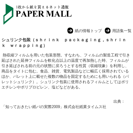
紙の情報トップ
用語集一覧
シュリンク包装（ｓｈｒｉｎｋ ｐａｃｋａｇｉｎｇ，ｓｈｒｉｎ
ｋ ｗｒａｐｐｉｎｇ）
熱収縮フィルムを用いた包装形態。すなわち、フィルムの製造工程で引き
延ばされた延伸フィルムを軟化点以上の温度で再加熱した時、フィルムが
引き延ばされる前の元の状態に戻ろうとする性質（収縮現象）を利用し、
商品をタイトに包む。食品、雑貨、電気製品などに幅広く採用されている
ほか、パレット上に載せた複数の物品を固定するためにも用いられる（パ
レットシュリンク）。シュリンク包装に使用されるフィルムとしてはポリ
エチレンやポリプロピレン、塩ビなどがある。
出典：
「知っておきたい紙パの実際2009」株式会社紙業タイムス社