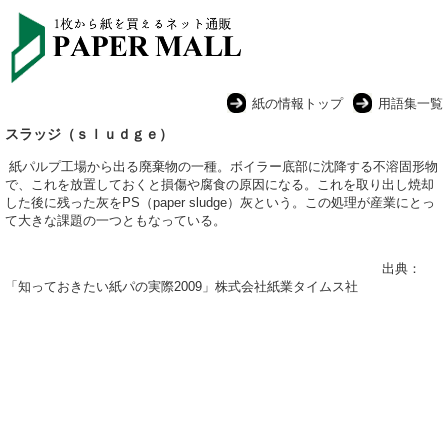
紙の情報トップ
用語集一覧
スラッジ（ｓｌｕｄｇｅ）
紙パルプ工場から出る廃棄物の一種。ボイラー底部に沈降する不溶固形物
で、これを放置しておくと損傷や腐食の原因になる。これを取り出し焼却
した後に残った灰をPS（paper sludge）灰という。この処理が産業にとっ
て大きな課題の一つともなっている。
出典：
「知っておきたい紙パの実際2009」株式会社紙業タイムス社