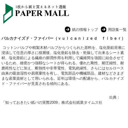
紙の情報トップ
用語集一覧
バルカナイズド・ファイバー（ｖｕｌｃａｎｉｚｅｄ ｆｉｂｅｒ）
コットンパルプや精製木材パルプからつくられた原料を、塩化亜鉛溶液に
浸漬して任意の厚さに積層後、塩化亜鉛を除去・乾燥して出来るシート素
材。塩化亜鉛による繊維の膨潤作用を利用して繊維間を強固に結合させて
いるため、緻密かつ強靱なシートが得られる。優れた剛性、耐圧縮性、耐
磨耗性などに加え、断熱性や非帯電性、電気絶縁性、さらにはセルロース
由来の吸放湿性や易廃棄性を有し、電気部品や機械部品、建材などさまざ
まな産業資材として用いられる。近年は環境への配慮から、バルカナイズ
ド・ファイバーが見直される傾向にある。
出典：
「知っておきたい紙パの実際2009」株式会社紙業タイムス社