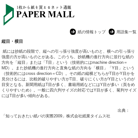
紙の情報トップ
用語集一覧
縦目・横目
紙には抄紙の段階で、縦への引っ張り強度が高いものと、横への引っ張り
強度の方が高いものとがある。このうち、抄紙機の進行方向に並行な紙の
方向を「縦目」または「T目」という（技術的にはmachine direction＝
MD）。また抄紙機の進行方向と直角な紙の方向を「横目」「Y目」という
（技術的にはcross direction＝CD）。その紙の縦横どちらがT目かY目かを
見分けるには、比較的破りやすい方がT目、破りにくい方がY目というのが
目安となる。新聞用紙はT目が多く、書籍用紙などにはY目が多い（頁をめ
くりやすいため）。一般に四六判サイズの対応ではY目が多く、菊判サイズ
にはT目が多い傾向がある。
出典：
「知っておきたい紙パの実際2009」株式会社紙業タイムス社