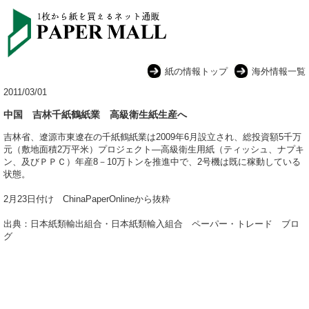
紙の情報トップ
海外情報一覧
2011/03/01
中国 吉林千紙鶴紙業 高級衛生紙生産へ
吉林省、遼源市東遼在の千紙鶴紙業は2009年6月設立され、総投資額5千万
元（敷地面積2万平米）プロジェクト―高級衛生用紙（ティッシュ、ナプキ
ン、及びＰＰＣ）年産8－10万トンを推進中で、2号機は既に稼動している
状態。
2月23日付け ChinaPaperOnlineから抜粋
出典：日本紙類輸出組合・日本紙類輸入組合 ペーパー・トレード ブロ
グ