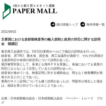
紙の情報トップ
海外情報一覧
2011/06/02
主要国における放射能検査等の輸入規制と政府の対応に関する説明
会 聴講記
東京商工会議所では、5月31日東商ホールにて掲記の説明会を行った。
経産省、JETRO、農水省、国交省、商工会議所が講師で、それぞれ関係す
る政府対応や各国の状況等について説明があった。
風評被害対策として、各省とも海外ＰＲを実施し、各論においても過度の
対応にならないよう注意しているとの説明があった。
経産省が進めている、検査証明に対する補助金は、間もなく検査機関が発
表されるとのことであった。
東商のサイン証明についても縷々説明があったが、問題等が発生した場合
は、相談を受け付けているとのことであった。
出典：日本紙類輸出組合・日本紙類輸入組合 ペーパー・トレード ブロ
グ