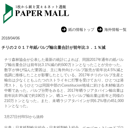
紙の情報トップ
海外情報一覧
2018/04/06
チリの２０１７年紙パルプ輸出量合計が前年比３．１％減
チリ森林協会が公表した最新の統計によれば、同国2017年通年の紙パル
プ輸出量合計は前年比3.1%減の約500万トンとなったことが分かった。
数字が伸び悩んだ要因は、主に海外向けパルプ販売が前年比4.5%減と
低調に推移したことが影響したとしている。2017年チリのパルプ生産と
輸出は少なくともふたつのストライキに打撃を受けており、ひとつは港
湾スト、もうひとつは同国中部のConstitucion地域に於ける木材輸送の
中断であった。パルプ分野をみると、2017年晒ラジアタパイン輸出量は
前年比8.9%減で約190万トン、晒ユーカリパルプ輸出量は前年と同様の
210万トンとなった。また、未晒ラジアタパインが同6.2%増の451,000
トンとなった。
3月27日付RISIから抜粋
出典：日本紙類輸出組合・日本紙類輸入組合 ペーパー・トレードブロ