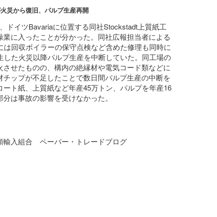
が火災から復旧、パルプ生産再開
イツBavariaに位置する同社Stockstadt上質紙工
操業に入ったことが分かった。同社広報担当者による
中には回収ボイラーの保守点検など含めた修理も同時に
発生した火災以降パルプ生産を中断していた。同工場の
火させたものの、構内の絶縁材や電気コード類などに
材チップが不足したことで数日間パルプ生産の中断を
ート紙、上質紙など年産45万トン、パルプを年産16
部分は事故の影響を受けなかった。
類輸入組合 ペーパー・トレードブログ