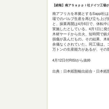
【続報】南アＳａｐｐｉ社ドイツ工場
南アフリカを本拠とするSappi社は、ド
場でのパルプ生産を再び立ち上げ
と、操業再開は4月6日で、休転
実施したとしている。4月1日に
木材ヤードから出火、短時間で鎮
損傷が及んだもの。その結果、木
余儀なくされていた。同工場は、コ
万トンの生産能力があるが、その
4月12日付RISIから抜粋
出典：日本紙類輸出組合・日本紙