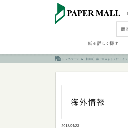
トップページ
【続報】南アＳａｐｐｉ社ドイツ
2018/04/23