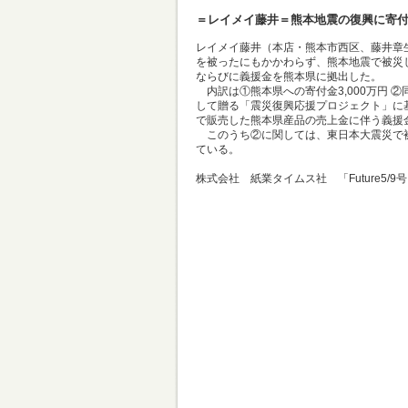
＝レイメイ藤井＝熊本地震の復興に寄
レイメイ藤井（本店・熊本市西区、藤井章
を被ったにもかかわらず、熊本地震で被災
ならびに義援金を熊本県に拠出した。
内訳は①熊本県への寄付金3,000万円 
して贈る「震災復興応援プロジェクト」に基
で販売した熊本県産品の売上金に伴う義援金8
このうち②に関しては、東日本大震災で被
ている。
株式会社 紙業タイムス社 「Future5/9