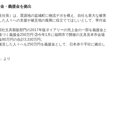
付金・義援金を拠出
生社長）は、震源地の益城町に物流デポを構え、自社も甚大な被害
した人々への支援や被災地の復興に役立ててほしいとして、寄付金
②同社文具製販部門の2017年版ダイアリーの売上金の一部を義援金と
づく義援金250万円 ③今年1月に福岡市で開催の文具見本市会場
0万円の合計3,330万円。
災した人々へも250万円を義援金として、日本赤十字社に拠出し
号」より