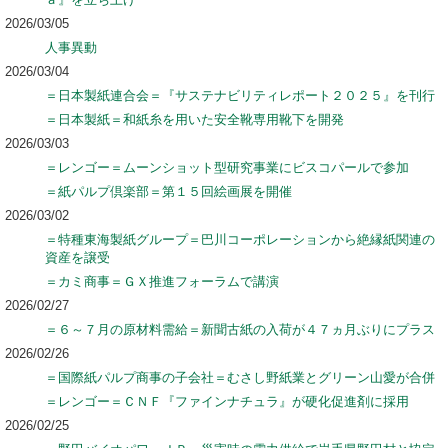
2026/03/05
人事異動
2026/03/04
＝日本製紙連合会＝『サステナビリティレポート２０２５』を刊行
＝日本製紙＝和紙糸を用いた安全靴専用靴下を開発
2026/03/03
＝レンゴー＝ムーンショット型研究事業にビスコパールで参加
＝紙パルプ倶楽部＝第１５回絵画展を開催
2026/03/02
＝特種東海製紙グループ＝巴川コーポレーションから絶縁紙関連の
資産を譲受
＝カミ商事＝ＧＸ推進フォーラムで講演
2026/02/27
＝６～７月の原材料需給＝新聞古紙の入荷が４７ヵ月ぶりにプラス
2026/02/26
＝国際紙パルプ商事の子会社＝むさし野紙業とグリーン山愛が合併
＝レンゴー＝ＣＮＦ『ファインナチュラ』が硬化促進剤に採用
2026/02/25