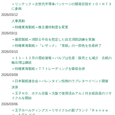
＝リンテック＝次世代半導体パッケージの開発目指すＪＯＩＮＴ３
に参画
2026/03/12
人事異動
＝特種東海製紙＝株主優待制度を変更
2026/03/11
＝服部製紙＝消防士不在を想定した自主消防訓練を実施
＝特種東海製紙＝『レザック』『里紙』の一部色を生産終了
2026/03/10
＝１１～１２月の需給速報＝パルプは生産・販売とも減少 古紙の
輸出増は継続
＝特種東海製紙＝ＴＴトレーディングを吸収合併
2026/03/09
＝日本製紙連合会＝バレンタイン恒例のラブレターイベント開催
決算
＝王子ＨＤ、ホテル京阪＝大阪で使用済みアルミ付き紙容器のリサ
イクルを開始
2026/03/06
＝王子ホールディングス＝リサイクルの新ブランド『Ｒｅｎｅｗ
ａ』を立ち上げ