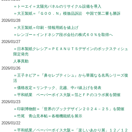
＝トーエイ＝太陽光パネルのリサイクル設備を導入
＝大王製紙＝『ＧＯＯ．Ｎ』模倣品訴訟 中国で第二審も勝訴
2026/01/28
＝大王製紙＝印刷・情報用紙を値上げ
＝レンゴー＝インドネシア段ボ会社の株式６０％を取得へ
2026/01/27
＝日本製紙クレシア＝ＰＥＡＮＵＴＳデザインのボックスティシュ
限定発売
人事異動
2026/01/26
＝王子ネピア＝『鼻セレブティシュ』から華麗なる名馬シリーズ復
活
＝価格改定＝リンテック、北越、中パ値上げを発表
＝平和紙業 ペーパーボイス大阪＝箔とＦＰのコラボ展を開催
2026/01/23
＝印刷博物館＝「世界のブックデザイン２０２４－２５」を開催
＝竹尾 青山見本帖＝各種機能紙を展示
2026/01/22
＝平和紙業／ペーパーボイス大阪＝「楽しいあかり展」１２／１２