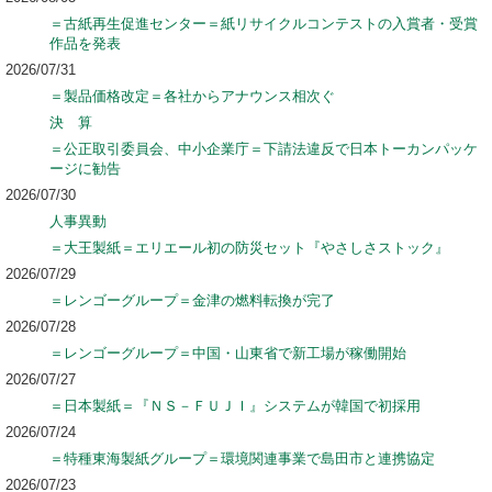
＝古紙再生促進センター＝紙リサイクルコンテストの入賞者・受賞
作品を発表
2026/07/31
＝製品価格改定＝各社からアナウンス相次ぐ
決 算
＝公正取引委員会、中小企業庁＝下請法違反で日本トーカンパッケ
ージに勧告
2026/07/30
人事異動
＝大王製紙＝エリエール初の防災セット『やさしさストック』
2026/07/29
＝レンゴーグループ＝金津の燃料転換が完了
2026/07/28
＝レンゴーグループ＝中国・山東省で新工場が稼働開始
2026/07/27
＝日本製紙＝『ＮＳ－ＦＵＪＩ』システムが韓国で初採用
2026/07/24
＝特種東海製紙グループ＝環境関連事業で島田市と連携協定
2026/07/23