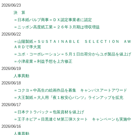
2026/06/23
決 算
＝日本紙パルプ商事＝ＤＸ認定事業者に認定
＝ニッポン高度紙工業＝２６年３月期は増収増益
2026/06/22
＝山陽製紙＝ＳＵＳＴＡＩＮＡＢＬＥ ＳＥＬＥＣＴＩＯＮ ＡＷ
ＡＲＤで準大賞
＝ユポ・コーポレーション＝５月１日出荷分からユポ製品を値上げ
＝小津産業＝利益予想を上方修正
2026/06/19
人事異動
2026/06/18
＝コクヨ＝中高生の絵画作品を募集 キャンパスアートアワード
＝大王製紙＝大人用『夜１枚安心パンツ』ラインアップを拡充
2026/06/17
＝日本テトラパック＝包装資材を値上げ
＝王子ネピア＝目黒連ＣＭ第三弾スタート キャンペーンも実施中
2026/06/16
人事異動