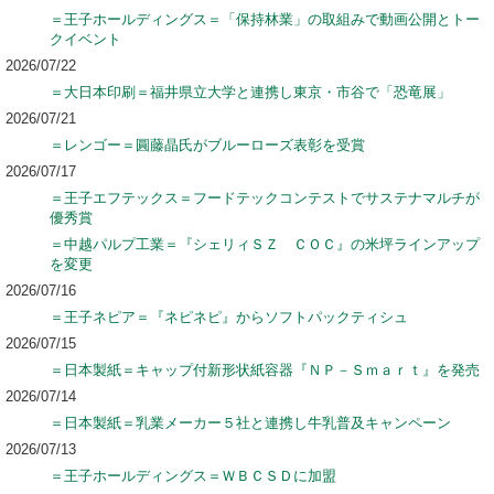
＝王子ホールディングス＝「保持林業」の取組みで動画公開とトー
クイベント
2026/07/22
＝大日本印刷＝福井県立大学と連携し東京・市谷で「恐竜展」
2026/07/21
＝レンゴー＝圓藤晶氏がブルーローズ表彰を受賞
2026/07/17
＝王子エフテックス＝フードテックコンテストでサステナマルチが
優秀賞
＝中越パルプ工業＝『シェリィＳＺ ＣＯＣ』の米坪ラインアップ
を変更
2026/07/16
＝王子ネピア＝『ネピネピ』からソフトパックティシュ
2026/07/15
＝日本製紙＝キャップ付新形状紙容器『ＮＰ－Ｓｍａｒｔ』を発売
2026/07/14
＝日本製紙＝乳業メーカー５社と連携し牛乳普及キャンペーン
2026/07/13
＝王子ホールディングス＝ＷＢＣＳＤに加盟