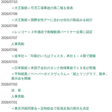
2026/07/10
＝大王製紙＝可児工場事故の第二報を発表
2026/07/09
＝大王製紙＝国際女性デーに合わせ自社の取組みを紹介
2026/07/08
＝レンゴー＝３年連続で南極観測パートナー企業に認定
2026/07/07
人事異動
2026/07/06
＝金羊社＝「印刷のいろはフェスタ」本社１～４階で開催
2026/07/03
＝日本製紙＝米国子会社のタンク倒壊事故で１９名が死傷
＝平和紙業／ペーパーボイスヴェラム＝「紙とリソグラフ、製本」
展示会を開催
2026/07/02
決 算
人事異動
2026/07/01
＝東京洋紙同業会＝定時総会で役員全員の留任を決定