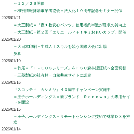
～１２／２６開催
＝機密情報抹消事業者協会＝法人化１０周年記念セミナー開催
2026/01/21
＝大王製紙＝『夜１枚安心パンツ』使用者約半数が睡眠の質向上
＝大王製紙＝第２回「エリエールＰｅｔキミおもいカップ」開催
2026/01/20
＝大日本印刷＝生成ＡＩスキルを競う国際大会に出場
決算
2026/01/19
＝竹尾＝『Ｔ－ＥＯＳシリーズ』をＦＳＣ森林認証紙へ全面切替
＝三菱製紙の社有林＝自然共生サイトに認定
2026/01/16
『スコッティ カシミヤ』４０周年キャンペーン実施中
＝王子ホールディングス＝新ブランド「Ｒｅｎｅｗａ」の専用サイ
トを開設
2026/01/15
＝王子ホールディングス＝リモートセンシング技術で林業ＤＸを推
進
2026/01/14