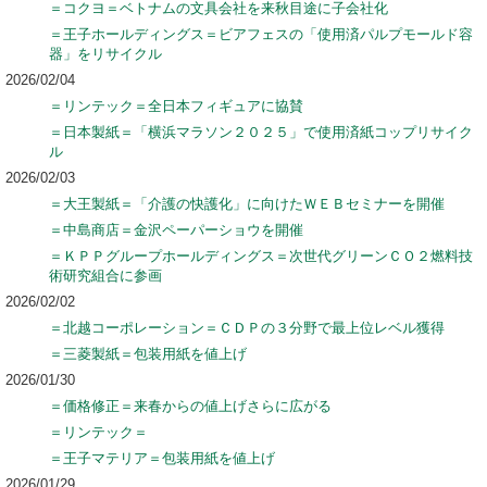
＝コクヨ＝ベトナムの文具会社を来秋目途に子会社化
＝王子ホールディングス＝ビアフェスの「使用済パルプモールド容
器」をリサイクル
2026/02/04
＝リンテック＝全日本フィギュアに協賛
＝日本製紙＝「横浜マラソン２０２５」で使用済紙コップリサイク
ル
2026/02/03
＝大王製紙＝「介護の快護化」に向けたＷＥＢセミナーを開催
＝中島商店＝金沢ペーパーショウを開催
＝ＫＰＰグループホールディングス＝次世代グリーンＣＯ２燃料技
術研究組合に参画
2026/02/02
＝北越コーポレーション＝ＣＤＰの３分野で最上位レベル獲得
＝三菱製紙＝包装用紙を値上げ
2026/01/30
＝価格修正＝来春からの値上げさらに広がる
＝リンテック＝
＝王子マテリア＝包装用紙を値上げ
2026/01/29