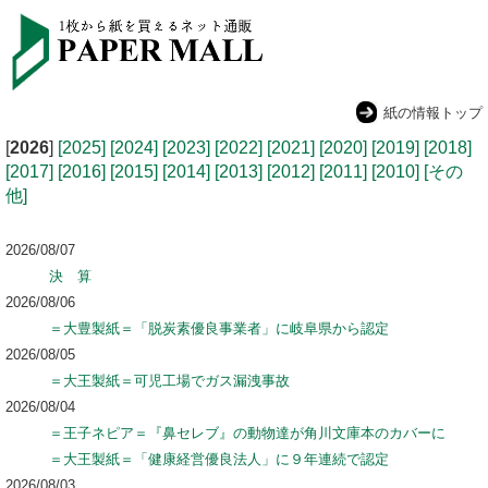
紙の情報トップ
[
2026
]
[2025]
[2024]
[2023]
[2022]
[2021]
[2020]
[2019]
[2018]
[2017]
[2016]
[2015]
[2014]
[2013]
[2012]
[2011]
[2010]
[その
他]
2026/08/07
決 算
2026/08/06
＝大豊製紙＝「脱炭素優良事業者」に岐阜県から認定
2026/08/05
＝大王製紙＝可児工場でガス漏洩事故
2026/08/04
＝王子ネピア＝『鼻セレブ』の動物達が角川文庫本のカバーに
＝大王製紙＝「健康経営優良法人」に９年連続で認定
2026/08/03