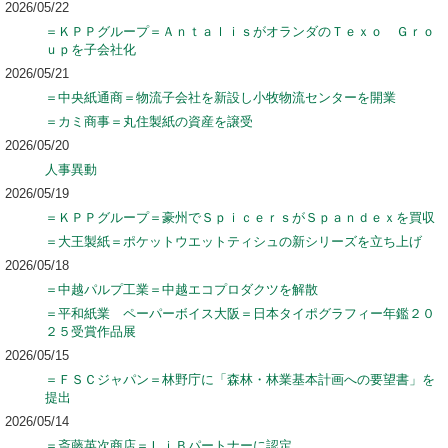
2026/05/22
＝ＫＰＰグループ＝ＡｎｔａｌｉｓがオランダのＴｅｘｏ Ｇｒｏ
ｕｐを子会社化
2026/05/21
＝中央紙通商＝物流子会社を新設し小牧物流センターを開業
＝カミ商事＝丸住製紙の資産を譲受
2026/05/20
人事異動
2026/05/19
＝ＫＰＰグループ＝豪州でＳｐｉｃｅｒｓがＳｐａｎｄｅｘを買収
＝大王製紙＝ポケットウエットティシュの新シリーズを立ち上げ
2026/05/18
＝中越パルプ工業＝中越エコプロダクツを解散
＝平和紙業 ペーパーボイス大阪＝日本タイポグラフィー年鑑２０
２５受賞作品展
2026/05/15
＝ＦＳＣジャパン＝林野庁に「森林・林業基本計画への要望書」を
提出
2026/05/14
＝斎藤英次商店＝ＬｉＢパートナーに認定