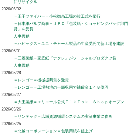
にリサイクル
2026/06/02
＝王子ファイバー＝小松撚糸工場の竣工式を挙行
＝日本紙パルプ商事＝ＪＰＣ「包装紙・ショッピングバッグ部門
賞」を受賞
人事異動
＝ハビックス＝ユニ・チャーム製品の生産受託で新工場を建設
2026/06/01
＝三菱製紙＝家庭紙『ナクレ』がソーシャルプロダクツ賞
人事異動
2026/05/28
＝レンゴー＝機械振興賞を受賞
＝レンゴー＝工場敷地の一部収用で補償金１４８億円
2026/05/27
＝大王製紙＝エリエール公式ＴｉｋＴｏｋ Ｓｈｏｐオープン
2026/05/26
＝リンテック＝広域資源循環システムの実証事業に参画
2026/05/25
＝北越コーポレーション＝包装用紙を値上げ