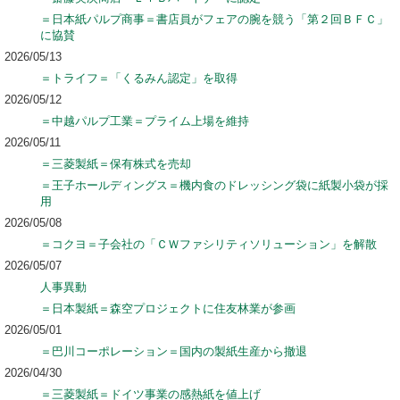
＝日本紙パルプ商事＝書店員がフェアの腕を競う「第２回ＢＦＣ」
に協賛
2026/05/13
＝トライフ＝「くるみん認定」を取得
2026/05/12
＝中越パルプ工業＝プライム上場を維持
2026/05/11
＝三菱製紙＝保有株式を売却
＝王子ホールディングス＝機内食のドレッシング袋に紙製小袋が採
用
2026/05/08
＝コクヨ＝子会社の「ＣＷファシリティソリューション」を解散
2026/05/07
人事異動
＝日本製紙＝森空プロジェクトに住友林業が参画
2026/05/01
＝巴川コーポレーション＝国内の製紙生産から撤退
2026/04/30
＝三菱製紙＝ドイツ事業の感熱紙を値上げ