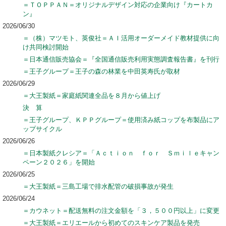
＝ＴＯＰＰＡＮ＝オリジナルデザイン対応の企業向け『カートカ
ン』
2026/06/30
＝（株）マツモト、英俊社＝ＡＩ活用オーダーメイド教材提供に向
け共同検討開始
＝日本通信販売協会＝『全国通信販売利用実態調査報告書』を刊行
＝王子グループ＝王子の森の林業を中田英寿氏が取材
2026/06/29
＝大王製紙＝家庭紙関連全品を８月から値上げ
決 算
＝王子グループ、ＫＰＰグループ＝使用済み紙コップを布製品にア
ップサイクル
2026/06/26
＝日本製紙クレシア＝「Ａｃｔｉｏｎ ｆｏｒ Ｓｍｉｌｅキャン
ペーン２０２６」を開始
2026/06/25
＝大王製紙＝三島工場で排水配管の破損事故が発生
2026/06/24
＝カウネット＝配送無料の注文金額を「３，５００円以上」に変更
＝大王製紙＝エリエールから初めてのスキンケア製品を発売