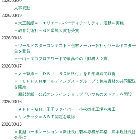
2026/03/20
人事異動
2026/03/19
＝大王製紙＝「エリエールバーディチャリティ」活動を実施
＝教育芸術社＝ＧＰ環境大賞を受賞
2026/03/18
＝ワールドスターコンテスト＝包材メーカー各社がワールドスター
賞を受賞
＝十山＝エコプロアワードで最高位の「財務大臣賞」
2026/03/17
＝大王製紙＝「ＤＢＪ ＢＣＭ格付」を５年連続で取得
＝ＴＯＰＰＡＮホールディングス＝グループで包装資材の共同配送
を開始
＝服部製紙＝公式オンラインショップ「いつものストア」を開設
2026/03/16
＝ＫＰＰ－ＧＨ、王子ファイバー＝小松撚糸工場を竣工
＝リンテック＝ＳＢＴ認定を取得
2026/03/13
＝北越コーポレーション＝新社長に若本専務が昇格 岸本現社長は
会長に