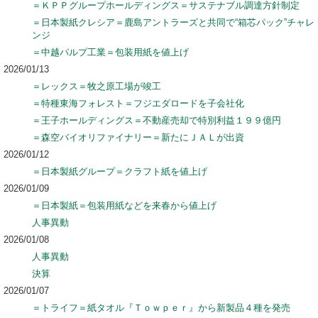
＝ＫＰＰグループホールディングス＝サステナブル調達方針制定
＝日本製紙クレシア＝鹿島アントラーズと共同で“箱芯パック”チャレ
ンジ
＝中越パルプ工業＝包装用紙を値上げ
2026/01/13
＝レックス＝牧之原工場が竣工
＝特種東海フォレスト＝フジエダロードを子会社化
＝王子ホールディングス＝不動産売却で特別利益１９９億円
＝森空バイオリファイナリー＝新たにＪＡＬが出資
2026/01/12
＝日本製紙グループ＝クラフト紙を値上げ
2026/01/09
＝日本製紙＝包装用紙などを来春から値上げ
人事異動
2026/01/08
人事異動
決算
2026/01/07
＝トライフ＝紙タオル『Ｔｏｗｐｅｒ』から新製品４種を発売