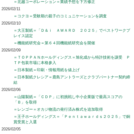
＝北越コーポレーション＝業績予想を下方修正
2026/02/11
＝コクヨ＝受験期の親子のコミュニケーションを調査
2026/02/10
＝大王製紙＝「Ｄ＆ｉ ＡＷＡＲＤ ２０２５」でベストワークプ
レイス認定
＝機能紙研究会＝第６４回機能紙研究会を開催
2026/02/09
＝ＴＯＰＰＡＮホールディングス＝旭化成から特許技術を譲受 Ｐ
ＴＰ包装市場に本格参入
＝日本製紙＝印刷・情報用紙を値上げ
＝日本製紙クレシア＝鹿島アントラーズとクラブパートナー契約締
結
2026/02/06
＝山陽製紙＝「ＣＤＰ」に初挑戦し中小企業版で最高スコアの
「Ｂ」を取得
＝レンゴー＝オカジ物流の発行済み株式を追加取得
＝王子ホールディングス＝「Ｐｅｎｔａｗａｒｄｓ２０２５」で銅
賞受賞と入選
2026/02/05