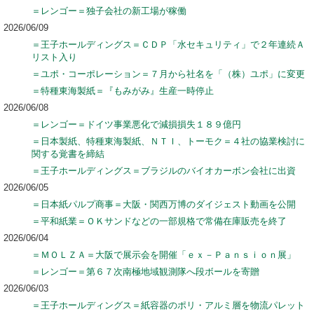
＝レンゴー＝独子会社の新工場が稼働
2026/06/09
＝王子ホールディングス＝ＣＤＰ「水セキュリティ」で２年連続Ａ
リスト入り
＝ユポ・コーポレーション＝７月から社名を「（株）ユポ」に変更
＝特種東海製紙＝『もみがみ』生産一時停止
2026/06/08
＝レンゴー＝ドイツ事業悪化で減損損失１８９億円
＝日本製紙、特種東海製紙、ＮＴＩ、トーモク＝４社の協業検討に
関する覚書を締結
＝王子ホールディングス＝ブラジルのバイオカーボン会社に出資
2026/06/05
＝日本紙パルプ商事＝大阪・関西万博のダイジェスト動画を公開
＝平和紙業＝ＯＫサンドなどの一部規格で常備在庫販売を終了
2026/06/04
＝ＭＯＬＺＡ＝大阪で展示会を開催「ｅｘ－Ｐａｎｓｉｏｎ展」
＝レンゴー＝第６７次南極地域観測隊へ段ボールを寄贈
2026/06/03
＝王子ホールディングス＝紙容器のポリ・アルミ層を物流パレット