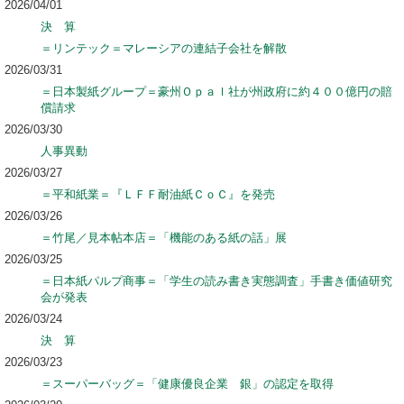
2026/04/01
決 算
＝リンテック＝マレーシアの連結子会社を解散
2026/03/31
＝日本製紙グループ＝豪州Ｏｐａｌ社が州政府に約４００億円の賠
償請求
2026/03/30
人事異動
2026/03/27
＝平和紙業＝『ＬＦＦ耐油紙ＣｏＣ』を発売
2026/03/26
＝竹尾／見本帖本店＝「機能のある紙の話」展
2026/03/25
＝日本紙パルプ商事＝「学生の読み書き実態調査」手書き価値研究
会が発表
2026/03/24
決 算
2026/03/23
＝スーパーバッグ＝「健康優良企業 銀」の認定を取得