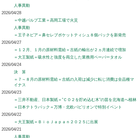
人事異動
2026/04/28
＝中越パルプ工業＝高岡工場で火災
人事異動
＝王子ネピア＝鼻セレブポケットティシュ８個パックを新発売
2026/04/27
＝１２月、１月の原材料需給＝古紙の輸出が２ヵ月連続で増加
＝大王製紙＝吸水性と強度を両立した業務用ペーパータオル
2026/04/24
決 算
＝７～８月の原材料需給＝古紙の入荷は減少に転じ消費は全品種マ
イナス
2026/04/23
＝三井不動産、日本製紙＝”ＣＯ２を貯め込む木”の苗を北海道へ植林
＝日本テトラパック＝万博・北欧パビリオンで特別イベント
2026/04/22
＝大王製紙＝ＢｉｏＪａｐａｎ２０２５に出展
2026/04/21
人事異動