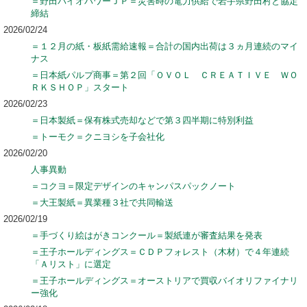
＝野田バイオパワーＪＰ＝災害時の電力供給で岩手県野田村と協定
締結
2026/02/24
＝１２月の紙・板紙需給速報＝合計の国内出荷は３ヵ月連続のマイ
ナス
＝日本紙パルプ商事＝第２回「ＯＶＯＬ ＣＲＥＡＴＩＶＥ ＷＯ
ＲＫＳＨＯＰ」スタート
2026/02/23
＝日本製紙＝保有株式売却などで第３四半期に特別利益
＝トーモク＝クニヨシを子会社化
2026/02/20
人事異動
＝コクヨ＝限定デザインのキャンパスパックノート
＝大王製紙＝異業種３社で共同輸送
2026/02/19
＝手づくり絵はがきコンクール＝製紙連が審査結果を発表
＝王子ホールディングス＝ＣＤＰフォレスト（木材）で４年連続
「Ａリスト」に選定
＝王子ホールディングス＝オーストリアで買収バイオリファイナリ
ー強化