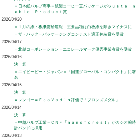
＝日本紙パルプ商事＝紙製コーヒー豆パッケージがＳｕｓｔａｉｎ
ａｂｌｅ Ｐｒｏｄｕｃｔ賞
2026/04/20
＝１月の紙・板紙需給速報 主要品種は白板紙を除きマイナスに
＝ザ・パック＝パッケージングコンテスト適正包装賞を受賞
2026/04/17
＝北越コーポレーション＝エコレールマーク優秀事業者賞を受賞
2026/04/16
決 算
＝エイピーピー・ジャパン＝「国連グローバル・コンパクト」に署
名
2026/04/15
決 算
＝レンゴー＝ＥｃｏＶａｄｉｓ評価で「ブロンズメダル」
2026/04/14
決 算
＝中越パルプ工業＝ＣＮＦ『ｎａｎｏｆｏｒｅｓｔ』がカシオ腕時
計バンドに採用
2026/04/13