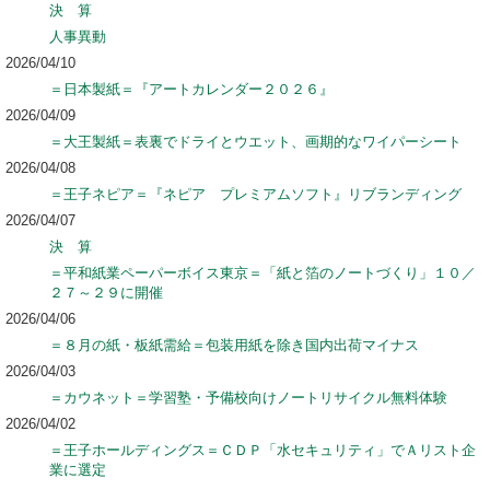
決 算
人事異動
2026/04/10
＝日本製紙＝『アートカレンダー２０２６』
2026/04/09
＝大王製紙＝表裏でドライとウエット、画期的なワイパーシート
2026/04/08
＝王子ネピア＝『ネピア プレミアムソフト』リブランディング
2026/04/07
決 算
＝平和紙業ペーパーボイス東京＝「紙と箔のノートづくり」１０／
２７～２９に開催
2026/04/06
＝８月の紙・板紙需給＝包装用紙を除き国内出荷マイナス
2026/04/03
＝カウネット＝学習塾・予備校向けノートリサイクル無料体験
2026/04/02
＝王子ホールディングス＝ＣＤＰ「水セキュリティ」でＡリスト企
業に選定