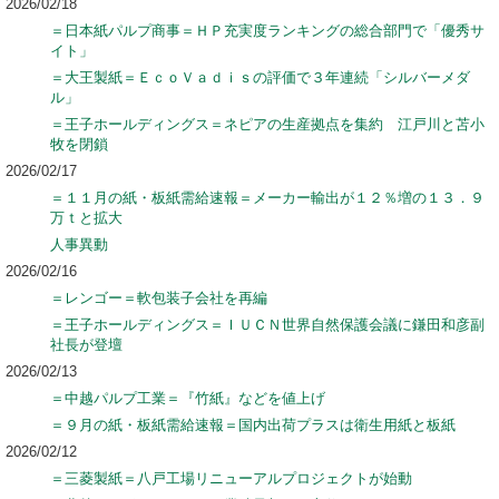
2026/02/18
＝日本紙パルプ商事＝ＨＰ充実度ランキングの総合部門で「優秀サ
イト」
＝大王製紙＝ＥｃｏＶａｄｉｓの評価で３年連続「シルバーメダ
ル」
＝王子ホールディングス＝ネピアの生産拠点を集約 江戸川と苫小
牧を閉鎖
2026/02/17
＝１１月の紙・板紙需給速報＝メーカー輸出が１２％増の１３．９
万ｔと拡大
人事異動
2026/02/16
＝レンゴー＝軟包装子会社を再編
＝王子ホールディングス＝ＩＵＣＮ世界自然保護会議に鎌田和彦副
社長が登壇
2026/02/13
＝中越パルプ工業＝『竹紙』などを値上げ
＝９月の紙・板紙需給速報＝国内出荷プラスは衛生用紙と板紙
2026/02/12
＝三菱製紙＝八戸工場リニューアルプロジェクトが始動