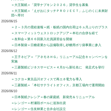
＝大王製紙＝「奨学ナプキン２０２６」奨学生を募集
＝大王製紙＝「えがおにタッチＰＲＯＪＥＣＴ」ふじのくに未来財
団へ寄付
2026/06/15
＝２～３月の需給速報＝紙・板紙の国内出荷は６ヵ月ぶりのプラス
＝スマーフィットウェストロックアジア＝本社の合併を経て
＝友和会＝第６６回新入社員講習会を開催
＝日本製袋＝日糖産業から設備取得し砂糖用ポリ袋事業に参入
2026/06/12
＝王子ネピア＝『アネモネＨＧ』リニューアル記念キャンペーンを
実施
＝三菱製紙ビジネスサービス＝４月から新社名に 発足式を挙行
2026/06/11
＝コクヨ＝東京品川オフィスで再エネ電力を導入
＝三菱製紙＝「本社サテライトオフィス」京都工場内で運用開始
2026/06/10
＝日本製紙クレシア＝春の家庭紙 新発売＆リニューアル
＝レンゴー＝村瀬段ボールに追加出資
＝レンゴー＝住友林業と合弁会社設立