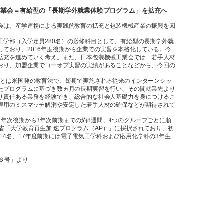
工業会＝有給型の「長期学外就業体験プログラム」を拡充へ
は、産学連携による実践的教育の拡充と包装機械産業の振興を図
学部（入学定員280名）の必修科目として、有給型の長期学外就
ており、2016年度後期から企業での実習を本格化している。今
拡充を進めていく考え。また、日本包装機械工業会では、若手人材
おり、加盟企業でコーオプ実習の実績があることなどから、今回の
ation）とは米国発の教育法で、短期で実施される従来のインターンシッ
たプログラムに基づき数ヵ月の長期実習を行い、その間就業先より
り責任ある業務を経験でき、総合的な社会人基礎力を身につけるこ
雇用のミスマッチ解消や安定した若手人材の確保などが期待されて
年次後期から3年次前期までの約8週間、4つのグループごとに順
省「大学教育再生加 速プログラム（AP）」に採択されており、初
114名、17年度前期には電子電気工学科および応用化学科の3年生
/６号」より