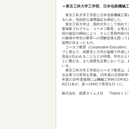
＝東京工科大学工学部、日本包装機械
東京工科大学工学部と日本包装機械工業会
るため、包括的な連携協定を締結した。
東京工科大学は、国内大学として初めて工
業体験プログラム「コーオプ教育」を導入し
回の協定の締結により、さらに実習内容の
の確保や学生の業界への理解促進を図って
提携が決まったもの。
コーオプ教育（Cooperative Educ
プと異なり、就業先と大学が協働で作成し
賃金が払われることなどが特徴。学生がよ
とに繋がる。また就業先企業においては、
いる。
東京工科大学工学部のコーオプ教育は、2
次企業での実習を実施。15年度の文部科学
年度の16年度後期には機械工学科の2年生
約211名が、延べ184社で実習を行った。
株式会社 紙業タイムス社 「Future１１