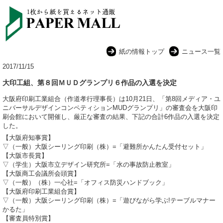
紙の情報トップ
ニュース一覧
2017/11/15
大印工組、第８回ＭＵＤグランプリ６作品の入選を決定
大阪府印刷工業組合（作道孝行理事長）は10月21日、「第8回メディア・ユ
ニバーサルデザインコンペティションMUDグランプリ」の審査会を大阪印
刷会館において開催し、厳正な審査の結果、下記の合計6作品の入選を決定
した。
【大阪府知事賞】
▽（一般）大阪シーリング印刷（株）=「避難所かんたん受付セット」
【大阪市長賞】
▽（学生）大阪市立デザイン研究所=「水の事故防止教室」
【大阪商工会議所会頭賞】
▽（一般）（株）一心社=「オフィス防災ハンドブック」
【大阪府印刷工業組合賞】
▽（一般）大阪シーリング印刷（株）=「遊びながら学ぶ!テーブルマナー
かるた」
【審査員特別賞】