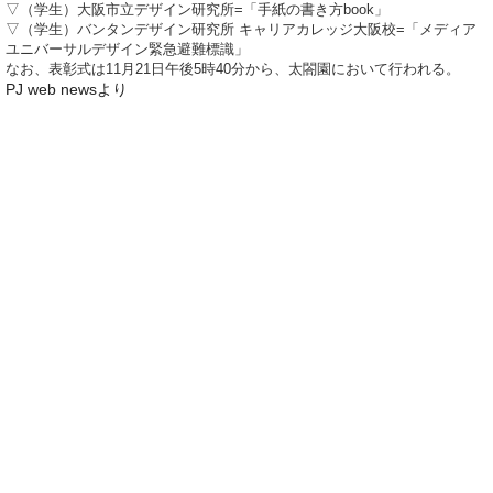
▽（学生）大阪市立デザイン研究所=「手紙の書き方book」
▽（学生）バンタンデザイン研究所 キャリアカレッジ大阪校=「メディア
ユニバーサルデザイン緊急避難標識」
なお、表彰式は11月21日午後5時40分から、太閤園において行われる。
PJ web newsより